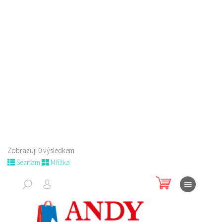
Zobrazuji 0 výsledkem
Seznam
Mřížka