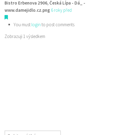
Bistro Erbenova 2906, Česká Lípa - Dá_ -
www.damejidlo.cz.png
6 roky před
You must
login
to post comments
Zobrazuji 1 výsledkem