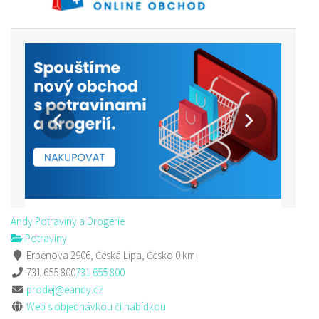
Andy Potraviny a Drogerie
Potraviny
Erbenova 2906, Česká Lípa, Česko
0 km
731 655 800
731 655 800
prodej@eandy.cz
Web s objednávkou či nabídkou