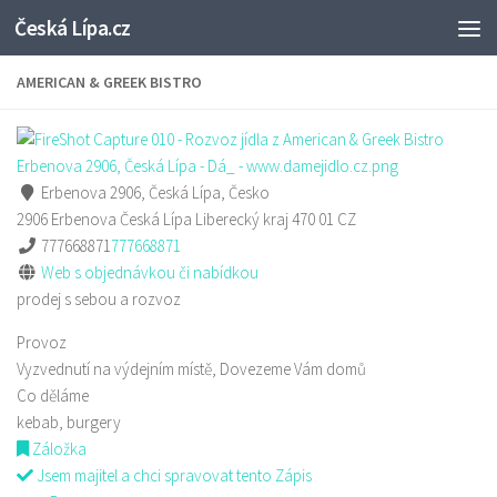
Česká Lípa.cz
Skip to content
AMERICAN & GREEK BISTRO
Erbenova 2906, Česká Lípa, Česko
2906 Erbenova
Česká Lípa
Liberecký kraj
470 01
CZ
777668871
777668871
Web s objednávkou či nabídkou
prodej s sebou a rozvoz
Provoz
Vyzvednutí na výdejním místě, Dovezeme Vám domů
Co děláme
kebab, burgery
Záložka
Jsem majitel a chci spravovat tento Zápis