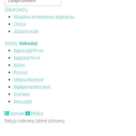
Získat Směry
Městskou hromadnou dopravou
Chůze
Jízda na kole
Sort by:
Náhodný
Nejnovější První
Nejstarší První
Název
Provoz
Většina Recenze
Nejlépe Hodnocené
Ověřeno
Nevyužitá
Seznam
Mřížka
Nebyly nalezeny žádné záznamy.