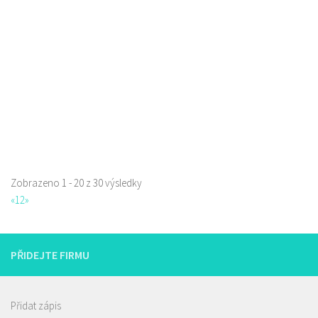
Restaurace
Sokolská 264 Česká Lípa
0.08 km
606849413
606849413
Web s objednávkou či nabídkou
prodej s sebou
Zobrazeno 1 - 20 z 30 výsledky
«
1
2
»
PŘIDEJTE FIRMU
Přidat zápis