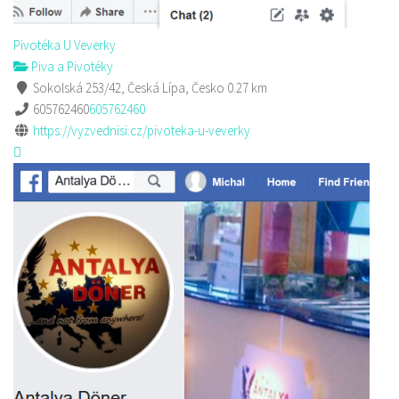
Pivotéka U Veverky
Piva a Pivotéky
Sokolská 253/42, Česká Lípa, Česko
0.27 km
605762460
605762460
https://vyzvednisi.cz/pivoteka-u-veverky