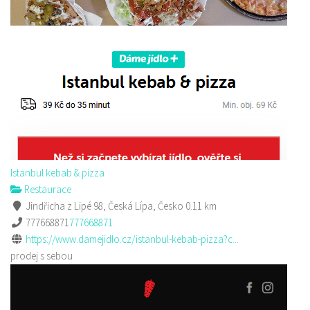
Istanbul kebab & pizza
Restaurace
Jindřicha z Lipé 98, Česká Lípa, Česko
0.11 km
777668871
777668871
https://www.damejidlo.cz/istanbul-kebab-pizza?c...
prodej s sebou