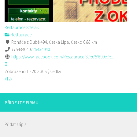
Restaurace Střelák
Restaurace
Roháče z Dubé 494, Česká Lípa, Česko
0.88 km
775434040
775434040
https://www.facebook.com/Restaurace-St%C5%99el%...
Zobrazeno 1 - 20 z 30 výsledky
«
1
2
»
PŘIDEJTE FIRMU
Přidat zápis