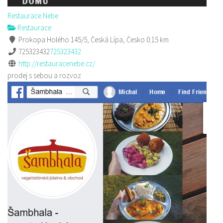
Restaurace Nebe
Restaurace
Prokopa Holého 145/5, Česká Lípa, Česko
0.15 km
725323432
725323432
http://restauracenebe.cz/
prodej s sebou a rozvoz