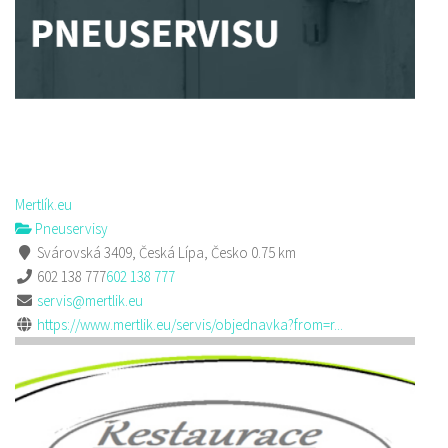
Mertlík.eu
Pneuservisy
Svárovská 3409, Česká Lípa, Česko
0.75 km
602 138 777
602 138 777
servis@mertlik.eu
https://www.mertlik.eu/servis/objednavka?from=r...