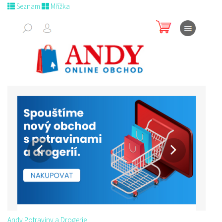
Seznam
Mřížka
Andy Potraviny a Drogerie