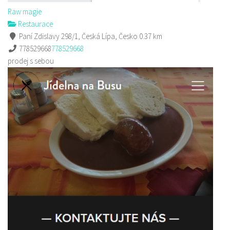
Raw magie
Restaurace
Paní Zdislavy 298/1, Česká Lípa, Česko
0.37 km
778529668
778529668
prodej s sebou