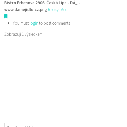
Bistro Erbenova 2906, Česká Lípa - Dá_ -
www.damejidlo.cz.png
6 roky před
You must
login
to post comments
Zobrazuji 1 výsledkem