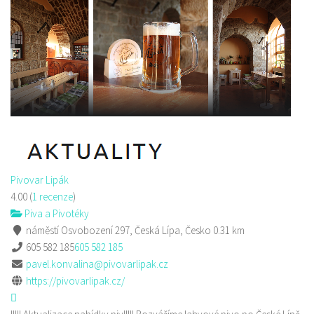
Pivovar Lipák
4.00
(
1 recenze
)
Piva a Pivotéky
náměstí Osvobození 297, Česká Lípa, Česko
0.31 km
605 582 185
605 582 185
pavel.konvalina@pivovarlipak.cz
https://pivovarlipak.cz/