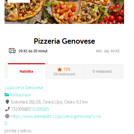
La pizzeria Genovese
Restaurace
Sokolská 261/26, Česká Lípa, Česko
0.2 km
731009385
731009385
https://www.damejidlo.cz/pizzeria-genovese?z-ce...
prodej s sebou