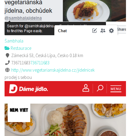
Šambhala
Restaurace
Zámecká 53, Česká Lípa, Česko
0.18 km
736711683
736711683
http://www.vegetarianskajidelna.cz/jidelnicek
prodej s sebou