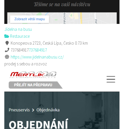
Jídelna na busu
Restaurace
Konopeova 2723, Česká Lípa, Česko
0.73 km
737684917
737684917
https://www.jidelnanabusu.cz/
prodej s sebou a rozvoz