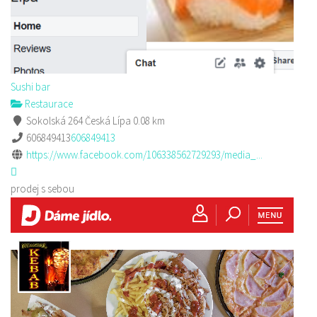
Sushi bar
Restaurace
Sokolská 264 Česká Lípa
0.08 km
606849413
606849413
https://www.facebook.com/106338562729293/media_...
prodej s sebou