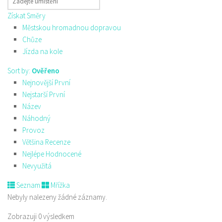
Získat Směry
Městskou hromadnou dopravou
Chůze
Jízda na kole
Sort by:
Ověřeno
Nejnovější První
Nejstarší První
Název
Náhodný
Provoz
Většina Recenze
Nejlépe Hodnocené
Nevyužitá
Seznam
Mřížka
Nebyly nalezeny žádné záznamy.
Zobrazuji 0 výsledkem