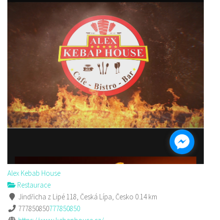
Alex Kebab House
Restaurace
Jindřicha z Lipé 118, Česká Lípa, Česko
0.14 km
777850850
777850850