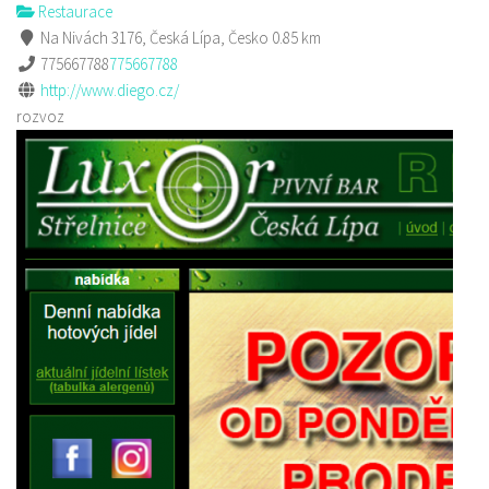
Restaurace
Na Nivách 3176, Česká Lípa, Česko
0.85 km
775667788
775667788
http://www.diego.cz/
rozvoz