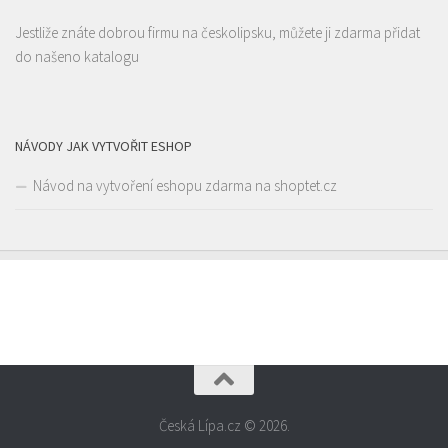
Jestliže znáte dobrou firmu na českolipsku, můžete ji zdarma přidat
do našeno katalogu
NÁVODY JAK VYTVOŘIT ESHOP
Návod na vytvoření eshopu zdarma na shoptet.cz
Česká Lípa.cz © 2026.