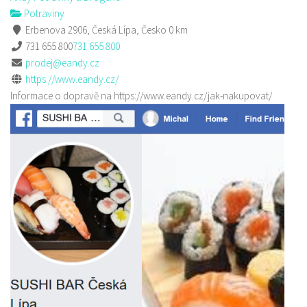
Potraviny
Erbenova 2906, Česká Lípa, Česko
0 km
731 655 800
731 655 800
prodej@eandy.cz
https://www.eandy.cz/
Informace o dopravě na https://www.eandy.cz/jak-nakupovat/