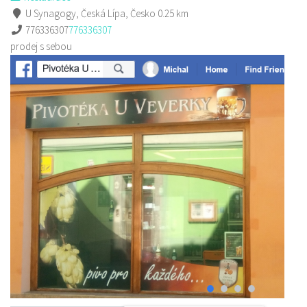
U Synagogy, Česká Lípa, Česko
0.25 km
776336307
776336307
prodej s sebou