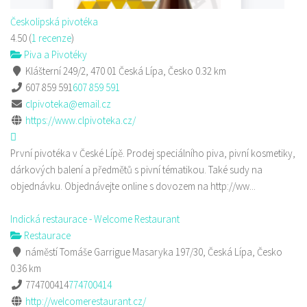
Českolipská pivotéka
4.50
(
1 recenze
)
Piva a Pivotéky
Klášterní 249/2, 470 01 Česká Lípa, Česko
0.32 km
607 859 591
607 859 591
clpivoteka@email.cz
https://www.clpivoteka.cz/
První pivotéka v České Lípě. Prodej speciálního piva, pivní kosmetiky,
dárkových balení a předmětů s pivní tématikou. Také sudy na
objednávku. Objednávejte online s dovozem na http://ww...
Indická restaurace - Welcome Restaurant
Restaurace
náměstí Tomáše Garrigue Masaryka 197/30, Česká Lípa, Česko
0.36 km
774700414
774700414
http://welcomerestaurant.cz/