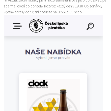
!!!!! Aktualizace nabídky piv!!!!! Rozvážíme lahvové pivo po České Lípě
zdarma, okolí po dohodě. Rozvoz každý den v 19:30. Objednávky
včetně adresy doručení posílejte na 605582185 nebo ...