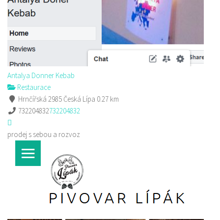
Antalya Donner Kebab
Restaurace
Hrnčířská 2985 Česká Lípa
0.27 km
732204832
732204832
prodej s sebou a rozvoz