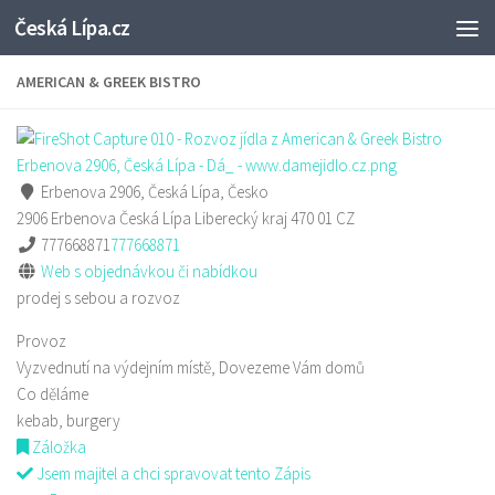
Česká Lípa.cz
Skip to content
AMERICAN & GREEK BISTRO
Erbenova 2906, Česká Lípa, Česko
2906 Erbenova
Česká Lípa
Liberecký kraj
470 01
CZ
777668871
777668871
Web s objednávkou či nabídkou
prodej s sebou a rozvoz
Provoz
Vyzvednutí na výdejním místě, Dovezeme Vám domů
Co děláme
kebab, burgery
Záložka
Jsem majitel a chci spravovat tento Zápis