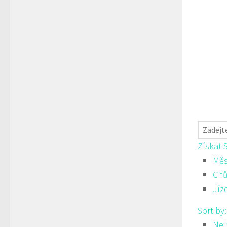
Získat 
Měs
Ch
Jíz
Sort by
Nej