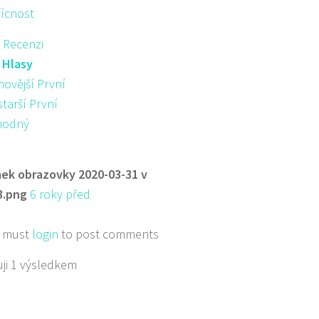
řícnost
 Recenzi
:
Hlasy
novější První
starší První
hodný
ek obrazovky 2020-03-31 v
3.png
6 roky před
 must
login
to post comments
ji 1 výsledkem