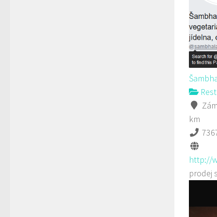
Šambha
Rest
Záme
km
736
http://
prodej 