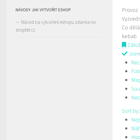
Provoz
NÁVODY JAK VYTVOŘIT ESHOP
Vyzvedn
Návod na vytvoření eshopu zdarma na
Co děl
shoptet.cz
kebab
Zálo
Jsem 
Rec
Fot
Ma
Sou
Ned
Sort by
Nej
Ná
Hod