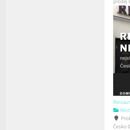
prodej 
Restau
Rest
Prok
Česko