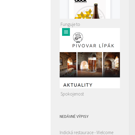
Funguje to
Spokojenost
NEDÁVNÉ VÝPISY
Indická restaurace - Welcome