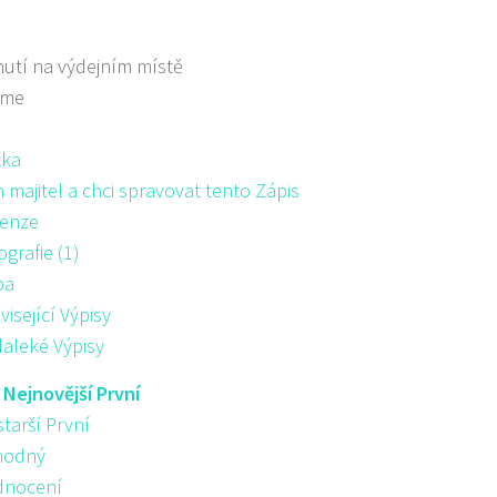
utí na výdejním místě
áme
žka
majitel a chci spravovat tento Zápis
enze
ografie (1)
pa
visející Výpisy
aleké Výpisy
:
Nejnovější První
starší První
hodný
nocení