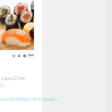
 Lípa
0.27 km
13
com/106338562729293/media_...