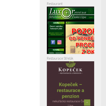
Restaurant
Restaurace Střelák