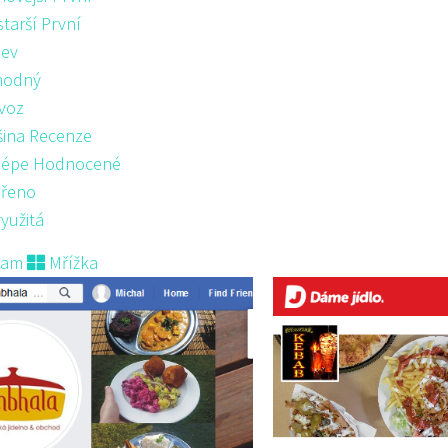
starší První
ev
hodný
voz
šina Recenze
lépe Hodnocené
řeno
yužitá
nam
Mřížka