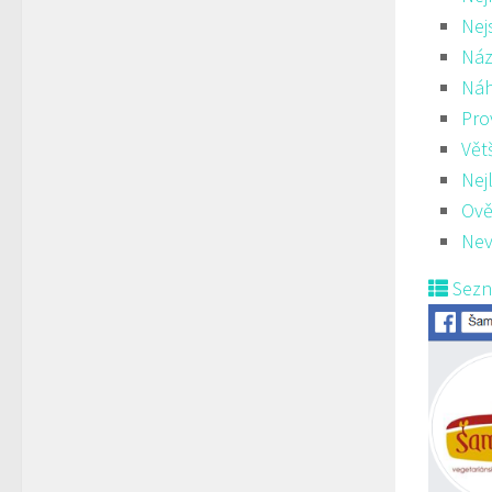
Nej
Náz
Ná
Pro
Vět
Nej
Ově
Nev
Sez