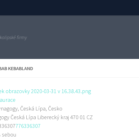
kolipské firmy
BAB KEBABLAND
aurace
nagogy, Česká Lípa, Česko
gogy
Česká Lípa
Liberecký kraj
470 01
CZ
336307
776336307
s sebou