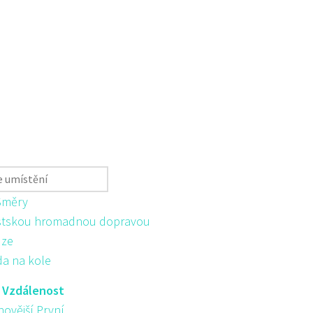
Směry
tskou hromadnou dopravou
ůze
da na kole
:
Vzdálenost
novější První