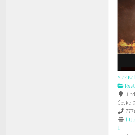
Alex K
Rest
Jind
Česko
777
htt