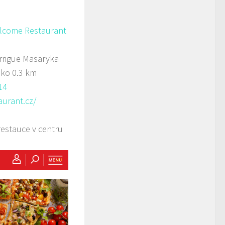
elcome Restaurant
rigue Masaryka
sko
0.3 km
14
aurant.cz/
restauce v centru