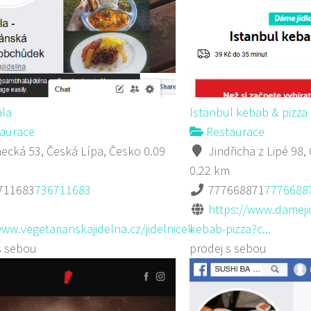
la
Istanbul kebab & pizza
aurace
Restaurace
cká 53, Česká Lípa, Česko
0.09
Jindřicha z Lipé 98,
0.22 km
711683
736711683
777668871
7776688
https://www.damejid
www.vegetarianskajidelna.cz/jidelnicek
kebab-pizza?c...
s sebou
prodej s sebou