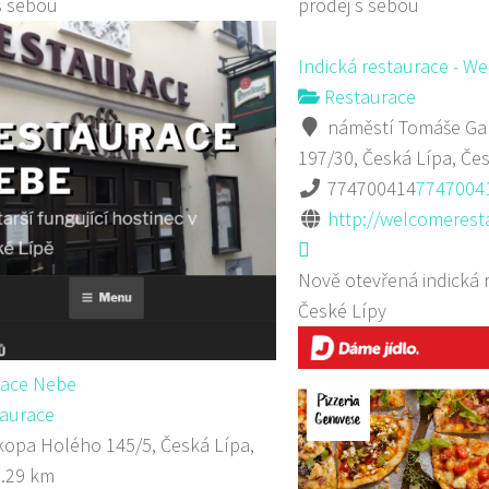
s sebou
prodej s sebou
Indická restaurace - W
Restaurace
náměstí Tomáše Gar
197/30, Česká Lípa, Če
774700414
7747004
http://welcomerest
Nově otevřená indická 
České Lípy
race Nebe
aurace
opa Holého 145/5, Česká Lípa,
0.29 km