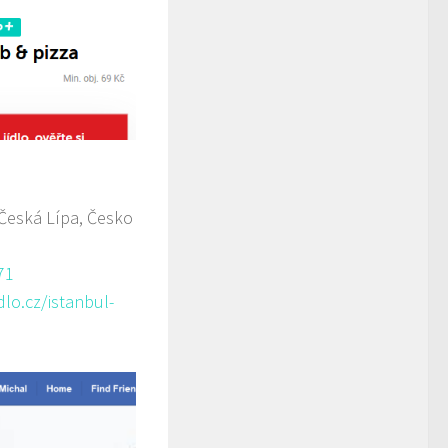
 Česká Lípa, Česko
71
lo.cz/istanbul-