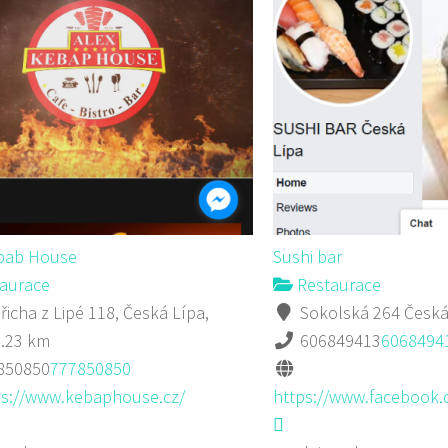
ebab House
Sushi bar
aurace
Restaurace
řicha z Lipé 118, Česká Lípa,
Sokolská 264 Česká
0.23 km
606849413
6068494
850850
777850850
ps://www.kebaphouse.cz/
https://www.facebook.