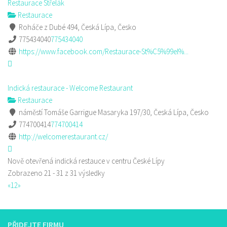
Restaurace Střelák
Restaurace
Roháče z Dubé 494, Česká Lípa, Česko
775434040
775434040
https://www.facebook.com/Restaurace-St%C5%99el%...
Indická restaurace - Welcome Restaurant
Restaurace
náměstí Tomáše Garrigue Masaryka 197/30, Česká Lípa, Česko
774700414
774700414
http://welcomerestaurant.cz/
Nově otevřená indická restauce v centru České Lípy
Zobrazeno 21 - 31 z 31 výsledky
«
1
2
»
PŘIDEJTE FIRMU