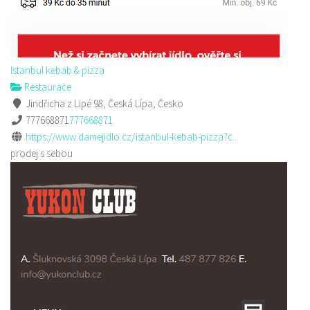
Istanbul kebab & pizza
Restaurace
Jindřicha z Lipé 98, Česká Lípa, Česko
777668871
777668871
https://www.damejidlo.cz/istanbul-kebab-pizza?c...
prodej s sebou