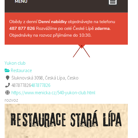
Yukon club
Restaurace
Šluknovská 3098, Česká Lípa, Česko
487877826
487877826
https://www.menicka.cz/540-yukon-club.html
rozvoz