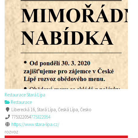
Restaurace Stará Lípa
Restaurace
Liberecká 16, Stará Lípa, Česká Lípa, Česko
775322054
775322054
https://www.stara-lipa.cz/
rozvoz