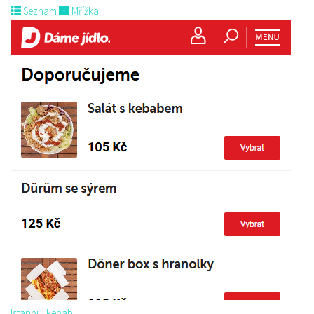
Seznam
Mřížka
Istanbul kebab