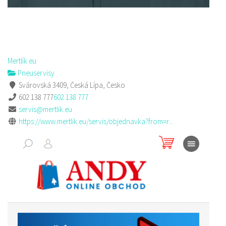
Mertlík.eu
Pneuservisy
Svárovská 3409, Česká Lípa, Česko
602 138 777
602 138 777
servis@mertlik.eu
https://www.mertlik.eu/servis/objednavka?from=r...