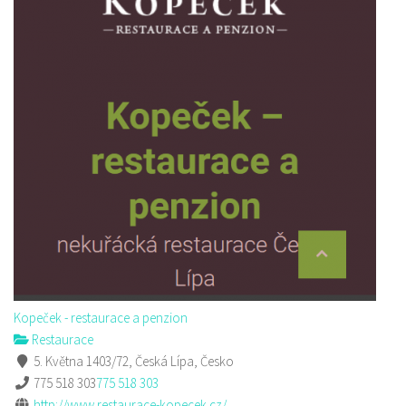
Kopeček - restaurace a penzion
Restaurace
5. Května 1403/72, Česká Lípa, Česko
775 518 303
775 518 303
http://www.restaurace-kopecek.cz/