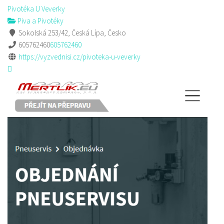
Pivotéka U Veverky
Piva a Pivotéky
Sokolská 253/42, Česká Lípa, Česko
605762460
605762460
https://vyzvednisi.cz/pivoteka-u-veverky