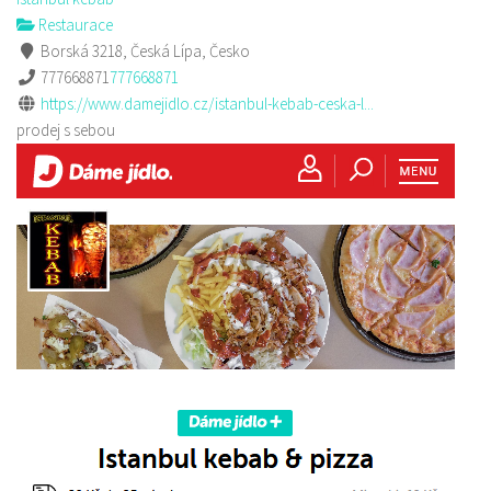
Restaurace
Borská 3218, Česká Lípa, Česko
777668871
777668871
https://www.damejidlo.cz/istanbul-kebab-ceska-l...
prodej s sebou