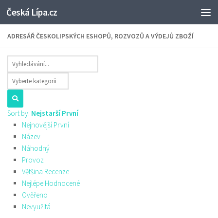
Česká Lípa.cz
Skip to content
ADRESÁŘ ČESKOLIPSKÝCH ESHOPŮ, ROZVOZŮ A VÝDEJŮ ZBOŽÍ
Sort by:
Nejstarší První
Nejnovější První
Název
Náhodný
Provoz
Většina Recenze
Nejlépe Hodnocené
Ověřeno
Nevyužitá