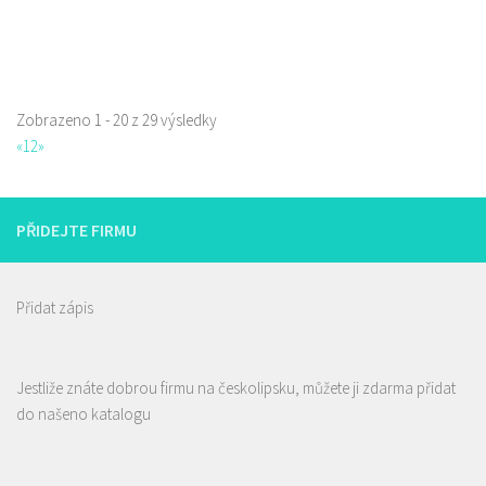
Zobrazeno 1 - 20 z 29 výsledky
«
1
2
»
PŘIDEJTE FIRMU
Přidat zápis
Českolipská pivotéka
Jestliže znáte dobrou firmu na českolipsku, můžete ji zdarma přidat
4.50
(
1 recenze
)
do našeno katalogu
Piva a Pivotéky
Klášterní 249/2, 470 01 Česká Lípa, Česko
607 859 591
607 859 591