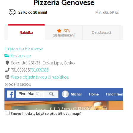
La pizzeria Genovese
Restaurace
Sokolská 261/26, Česká Lípa, Česko
731009385
731009385
Web s objednávkou či nabídkou
prodej s sebou
Znovu hledat, když se přestěhoval mapě