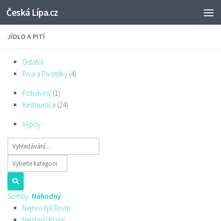
Česká Lípa.cz
Skip to content
JÍDLO A PITÍ
Ostatní
Piva a Pivotéky
(4)
Potraviny
(1)
Restaurace
(24)
Výpisy
Sort by:
Náhodný
Nejnovější První
Nejstarší První