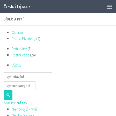
Česká Lípa.cz
Skip to content
JÍDLO A PITÍ
Ostatní
Piva a Pivotéky
(4)
Potraviny
(1)
Restaurace
(24)
Výpisy
Sort by:
Název
Nejnovější První
Nejstarší První