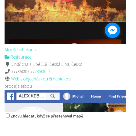
Alex Kebab House
Restaurace
Jindřicha z Lipé 118, Česká Lípa, Česko
777850850
777850850
Web s objednávkou či nabídkou
prodej s sebou
Znovu hledat, když se přestěhoval mapě