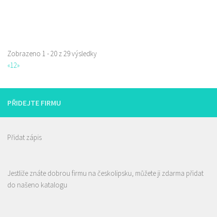
Zobrazeno 1 - 20 z 29 výsledky
«
1
2
»
PŘIDEJTE FIRMU
Přidat zápis
Andy Potraviny a Drogerie
Jestliže znáte dobrou firmu na českolipsku, můžete ji zdarma přidat
Potraviny
do našeno katalogu
Erbenova 2906, Česká Lípa, Česko
731 655 800
731 655 800
prodej@eandy.cz