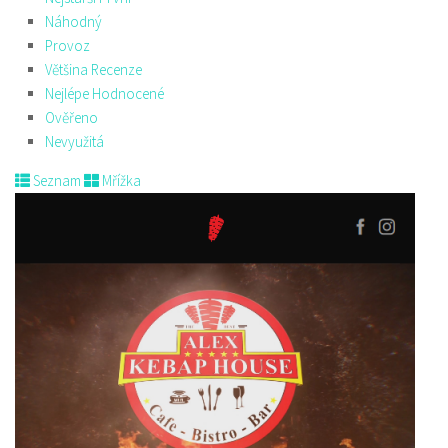
Náhodný
Provoz
Většina Recenze
Nejlépe Hodnocené
Ověřeno
Nevyužitá
Seznam
Mřížka