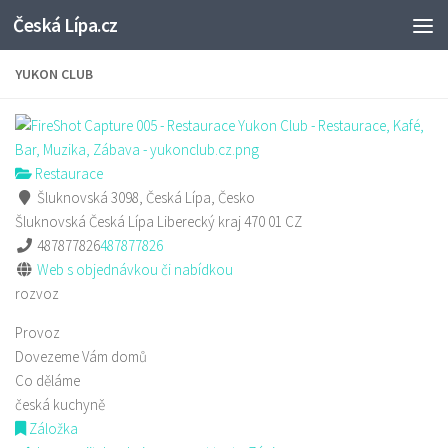
Česká Lípa.cz
Skip to content
YUKON CLUB
Restaurace
Šluknovská 3098, Česká Lípa, Česko
Šluknovská
Česká Lípa
Liberecký kraj
470 01
CZ
487877826
487877826
Web s objednávkou či nabídkou
rozvoz
Provoz
Dovezeme Vám domů
Co děláme
česká kuchyně
Záložka