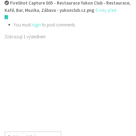
FireShot Capture 005 - Restaurace Yukon Club - Restaurace,
Kafé, Bar, Muzika, Zábava - yukonclub.cz.png
6 roky před
You must
login
to post comments
Zobrazuji 1 výsledkem