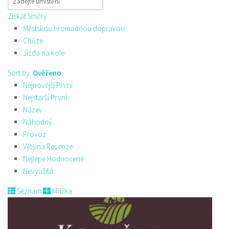
Získat Směry
Městskou hromadnou dopravou
Chůze
Jízda na kole
Sort by:
Ověřeno
Nejnovější První
Nejstarší První
Název
Náhodný
Provoz
Většina Recenze
Nejlépe Hodnocené
Nevyužitá
Seznam
Mřížka