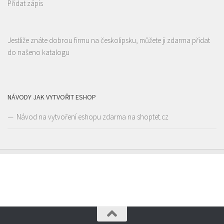
Přidat zápis
Restaurace AUTOSALON
Restaurace
Česká 2725, Česká Lípa, Česko
2.55 km
Jestliže znáte dobrou firmu na českolipsku, můžete ji zdarma přidat
723066779
723066779
do našeno katalogu
Web s objednávkou či nabídkou
prodej s sebou a rozvoz
NÁVODY JAK VYTVOŘIT ESHOP
Návod na vytvoření eshopu zdarma na shoptet.cz