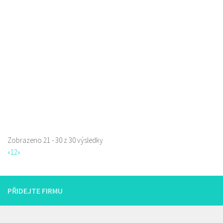
732204832
732204832
prodej s sebou a rozvoz
Zobrazeno 21 - 30 z 30 výsledky
«
1
2
»
PŘIDEJTE FIRMU