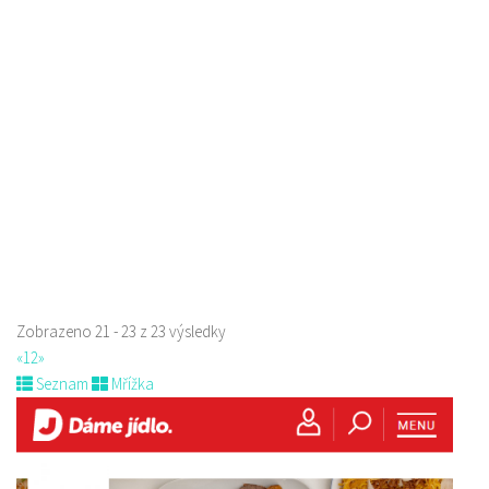
Restaurace
Roháče z Dubé 494, Česká Lípa, Česko
775434040
775434040
Web s objednávkou či nabídkou
Indická restaurace - Welcome Restaurant
Restaurace
náměstí Tomáše Garrigue Masaryka 197/30, Česká Lípa, Česko
774700414
774700414
Web s objednávkou či nabídkou
Nově otevřená indická restauce v centru České Lípy
Zobrazeno 21 - 23 z 23 výsledky
«
1
2
»
Seznam
Mřížka