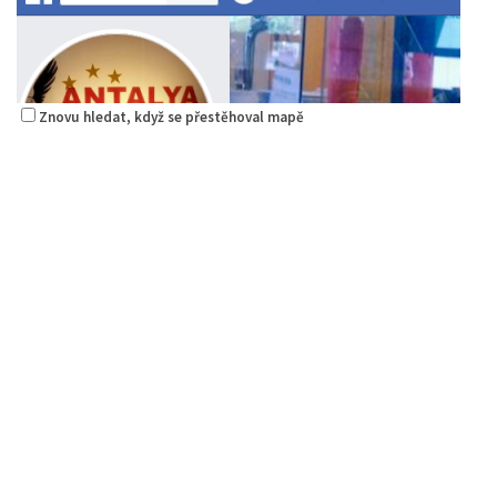
Znovu hledat, když se přestěhoval mapě
Antalya Donner Kebab
Restaurace
Hrnčířská 2985 Česká Lípa
2.22 km