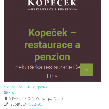
Kopeček - restaurace a penzion
Restaurace
5. Května 1403/72, Česká Lípa, Česko
775 518 303
775 518 303