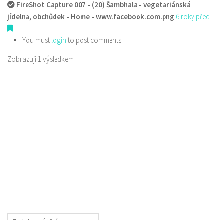
FireShot Capture 007 - (20) Šambhala - vegetariánská
jídelna, obchůdek - Home - www.facebook.com.png
6 roky před
You must
login
to post comments
Zobrazuji 1 výsledkem