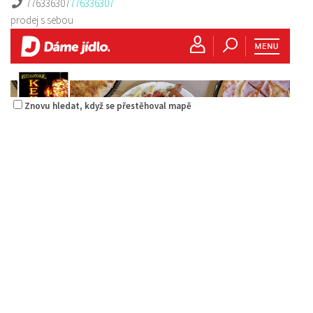
776336307
776336307
prodej s sebou
Znovu hledat, když se přestěhoval mapě