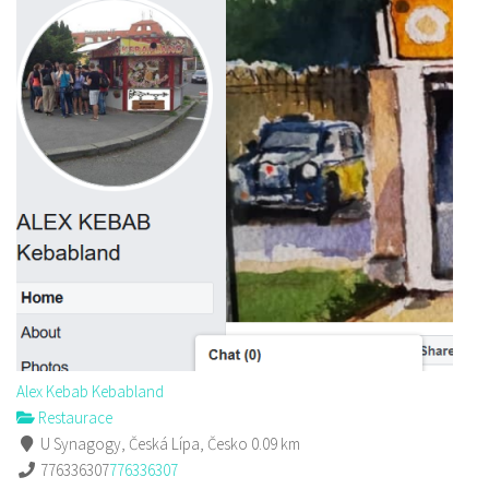
Alex Kebab House
Restaurace
Jindřicha z Lipé 118, Česká Lípa, Česko
0.14 km
777850850
777850850
Web s objednávkou či nabídkou
prodej s sebou
Alex Kebab Kebabland
Restaurace
U Synagogy, Česká Lípa, Česko
0.09 km
776336307
776336307