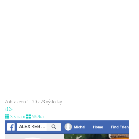
Istanbul kebab & pizza
Restaurace
Jindřicha z Lipé 98, Česká Lípa, Česko
0.12 km
777668871
777668871
Web s objednávkou či nabídkou
prodej s sebou
Zobrazeno 1 - 20 z 23 výsledky
«
1
2
»
Seznam
Mřížka