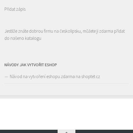
Přidat zápis
Alex Kebab House
Jestliže znáte dobrou firmu na českolipsku, můžete ji zdarma přidat
Restaurace
do našeno katalogu
Jindřicha z Lipé 118, Česká Lípa, Česko
0.14 km
777850850
777850850
Web s objednávkou či nabídkou
prodej s sebou
NÁVODY JAK VYTVOŘIT ESHOP
Návod na vytvoření eshopu zdarma na shoptet.cz
La pizzeria Genovese
Restaurace