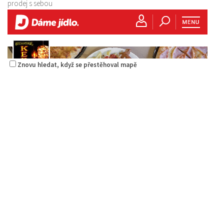
prodej s sebou
Znovu hledat, když se přestěhoval mapě
Sushi bar
Restaurace
Sokolská 264 Česká Lípa
0.18 km
606849413
606849413
Web s objednávkou či nabídkou
prodej s sebou
Istanbul kebab & pizza