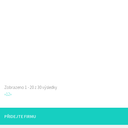
Restaurace
Jindřicha z Lipé 98, Česká Lípa, Česko
0.12 km
777668871
777668871
Web s objednávkou či nabídkou
prodej s sebou
Zobrazeno 1 - 20 z 30 výsledky
Restaurace Nebe
«
1
2
»
Restaurace
Prokopa Holého 145/5, Česká Lípa, Česko
0.2 km
725323432
725323432
PŘIDEJTE FIRMU
Web s objednávkou či nabídkou
prodej s sebou a rozvoz