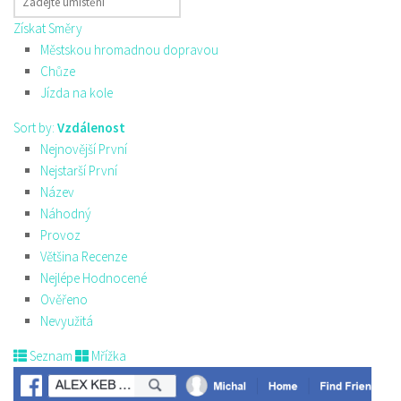
Získat Směry
Městskou hromadnou dopravou
Chůze
Jízda na kole
Sort by:
Vzdálenost
Nejnovější První
Nejstarší První
Název
Náhodný
Provoz
Většina Recenze
Nejlépe Hodnocené
Ověřeno
Nevyužitá
Seznam
Mřížka