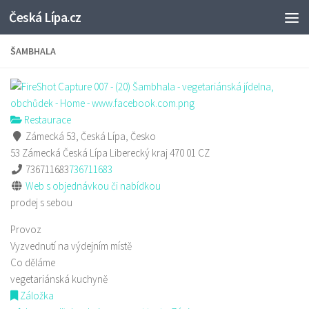
Česká Lípa.cz
Skip to content
ŠAMBHALA
Restaurace
Zámecká 53, Česká Lípa, Česko
53 Zámecká
Česká Lípa
Liberecký kraj
470 01
CZ
736711683
736711683
Web s objednávkou či nabídkou
prodej s sebou
Provoz
Vyzvednutí na výdejním místě
Co děláme
vegetariánská kuchyně
Záložka