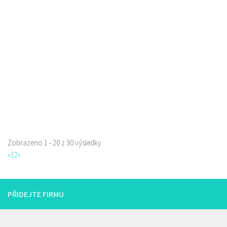
Nově otevřená indická restauce v centru České Lípy
Jindřicha z Lipé 98, Česká Lípa, Česko
0.12 km
777668871
777668871
Web s objednávkou či nabídkou
prodej s sebou
Zobrazeno 1 - 20 z 30 výsledky
«
1
2
»
PŘIDEJTE FIRMU
Istanbul kebab