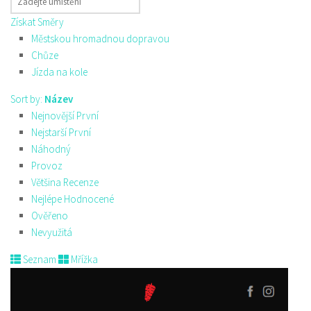
Získat Směry
Městskou hromadnou dopravou
Chůze
Jízda na kole
Sort by:
Název
Nejnovější První
Nejstarší První
Náhodný
Provoz
Většina Recenze
Nejlépe Hodnocené
Ověřeno
Nevyužitá
Seznam
Mřížka