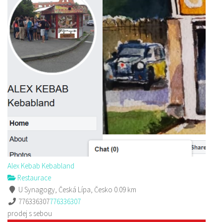
Antalya Donner Kebab
Restaurace
Hrnčířská 2985 Česká Lípa
732204832
732204832
prodej s sebou a rozvoz
Alex Kebab Kebabland
Restaurace
U Synagogy, Česká Lípa, Česko
0.09 km
776336307
776336307
prodej s sebou