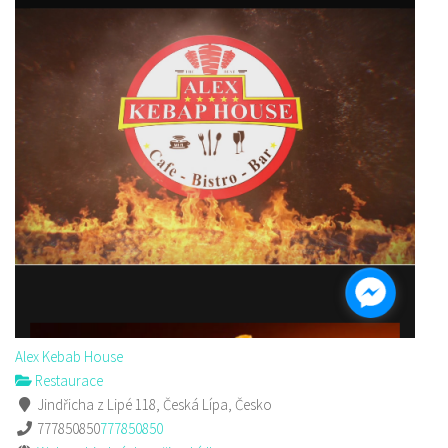
Alex Kebab House
Restaurace
Jindřicha z Lipé 118, Česká Lípa, Česko
777850850
777850850