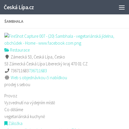
Česká Lípa.cz
Skip to content
ŠAMBHALA
Restaurace
Zámecká 53, Česká Lípa, Česko
53 Zámecká
Česká Lípa
Liberecký kraj
470 01
CZ
736711683
736711683
Web s objednávkou či nabídkou
prodej s sebou
Provoz
Vyzvednutí na výdejním místě
Co děláme
vegetariánská kuchyně
Záložka