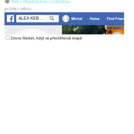
Web s objednávkou či nabídkou
prodej s sebou
Znovu hledat, když se přestěhoval mapě