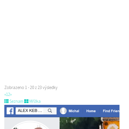
Alex Kebab Kebabland
Restaurace
U Synagogy, Česká Lípa, Česko
776336307
776336307
prodej s sebou
Zobrazeno 1 - 20 z 23 výsledky
«
1
2
»
Seznam
Mřížka