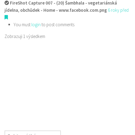
FireShot Capture 007 - (20) Šambhala - vegetariánská
jídelna, obchůdek - Home - www.facebook.com.png
6 roky před
You must
login
to post comments
Zobrazuji 1 výsledkem