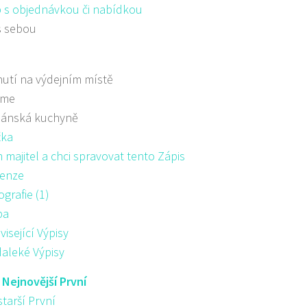
 s objednávkou či nabídkou
s sebou
utí na výdejním místě
áme
iánská kuchyně
žka
majitel a chci spravovat tento Zápis
enze
ografie (1)
pa
visející Výpisy
aleké Výpisy
:
Nejnovější První
starší První