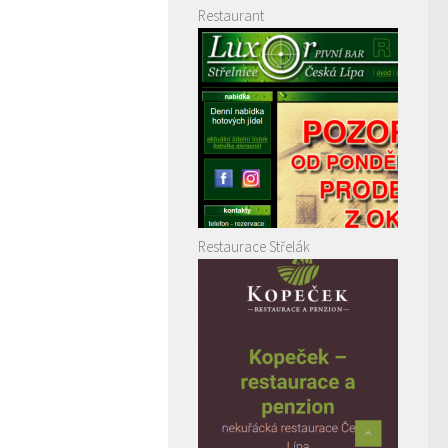
Restaurant
Restaurace Střelák