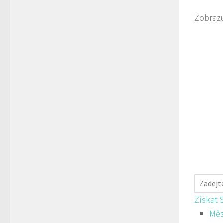
Zobrazu
Získat 
Měs