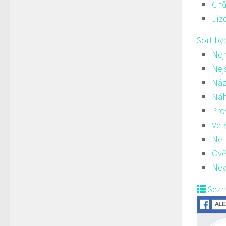
Ch
Jíz
Sort by
Nej
Nej
Náz
Ná
Pro
Vět
Nej
Ově
Nev
Sez