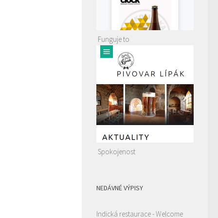
Funguje to
Spokojenost
NEDÁVNÉ VÝPISY
Indická restaurace - Welcome