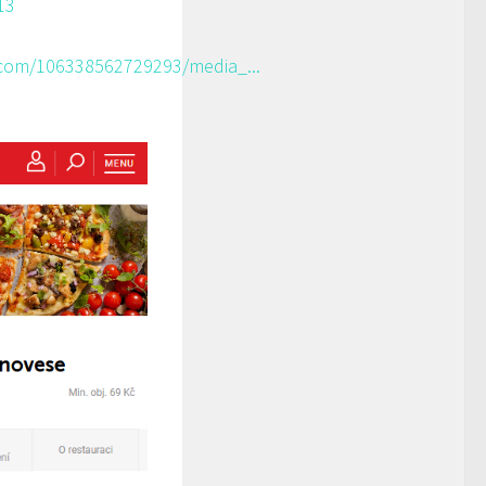
13
com/106338562729293/media_...