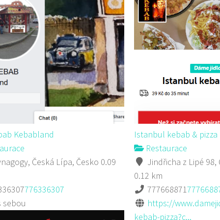
ebab Kebabland
Istanbul kebab & pizza
aurace
Restaurace
nagogy, Česká Lípa, Česko
0.09
Jindřicha z Lipé 98,
0.12 km
336307
776336307
777668871
7776688
s sebou
https://www.damejid
kebab-pizza?c...