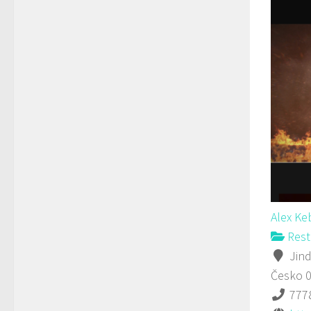
Alex K
Rest
Jind
Česko
777