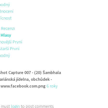
hodný
nocení
řícnost
 Recenzi
:
Hlasy
novější První
starší První
hodný
Shot Capture 007 - (20) Šambhala
ariánská jídelna, obchůdek -
 www.facebook.com.png
6 roky
 must
login
to post comments