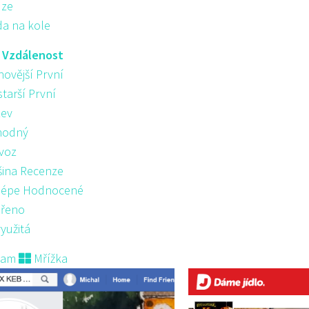
ůze
da na kole
:
Vzdálenost
novější První
starší První
ev
hodný
voz
šina Recenze
lépe Hodnocené
řeno
yužitá
nam
Mřížka