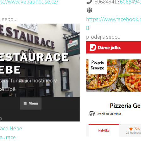
ps://www.kebaphouse.cz/
606849413
6068494
s sebou
https://www.facebook.
prodej s sebou
race Nebe
aurace