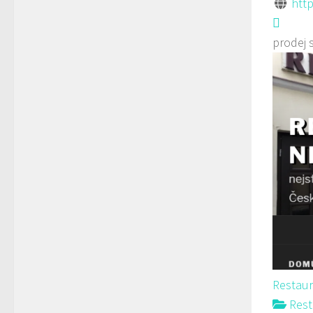
htt
prodej 
Restau
Rest