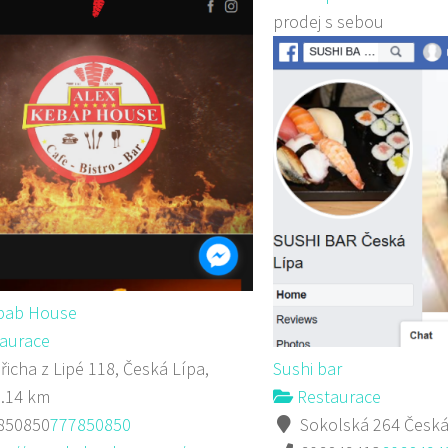
prodej s sebou
ebab House
aurace
řicha z Lipé 118, Česká Lípa,
Sushi bar
0.14 km
Restaurace
850850
777850850
Sokolská 264 Česká