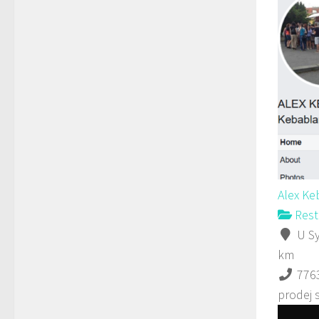
Alex K
Rest
U Sy
km
776
prodej 