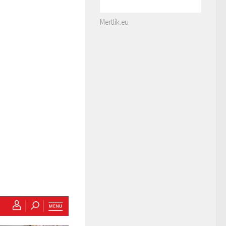
Mertlík.eu