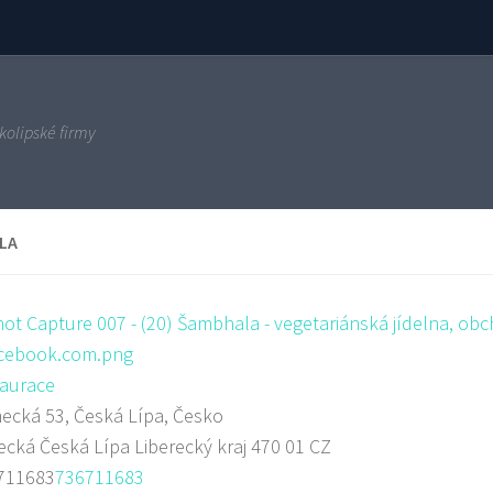
kolipské firmy
LA
aurace
cká 53, Česká Lípa, Česko
ecká
Česká Lípa
Liberecký kraj
470 01
CZ
711683
736711683