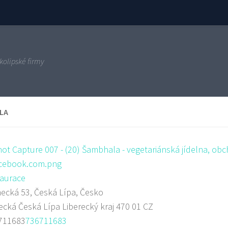
kolipské firmy
LA
aurace
cká 53, Česká Lípa, Česko
ecká
Česká Lípa
Liberecký kraj
470 01
CZ
711683
736711683