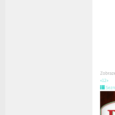
Rest
Rohá
775
Web
Indická
Rest
námě
774
Web
Zobraze
Nově ot
«
1
2
»
Sez