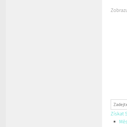
Zobrazu
Získat 
Měs