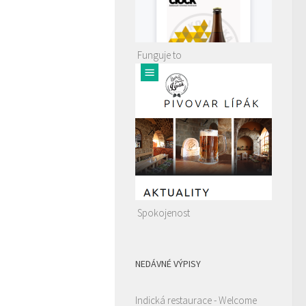
Funguje to
Spokojenost
NEDÁVNÉ VÝPISY
Indická restaurace - Welcome