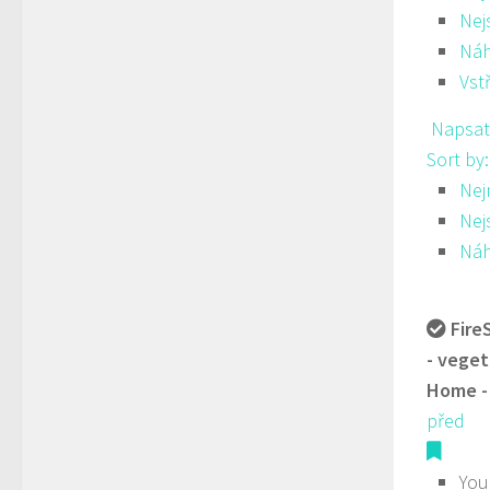
Nej
Ná
Vst
Napsat
Sort by
Nej
Nej
Ná
Fire
- veget
Home -
před
You