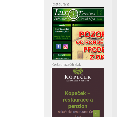
Restaurant
Restaurace Střelák