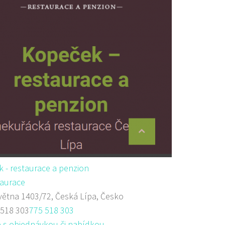
 - restaurace a penzion
aurace
větna 1403/72, Česká Lípa, Česko
 518 303
775 518 303
 s objednávkou či nabídkou