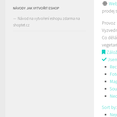
Web
NÁVODY JAK VYTVOŘIT ESHOP
prodej 
Návod na vytvoření eshopu zdarma na
Provoz
shoptet.cz
Vyzvedn
Co děl
vegetar
Zálo
Jsem 
Rec
Fot
Ma
Sou
Ned
Sort by
Nej