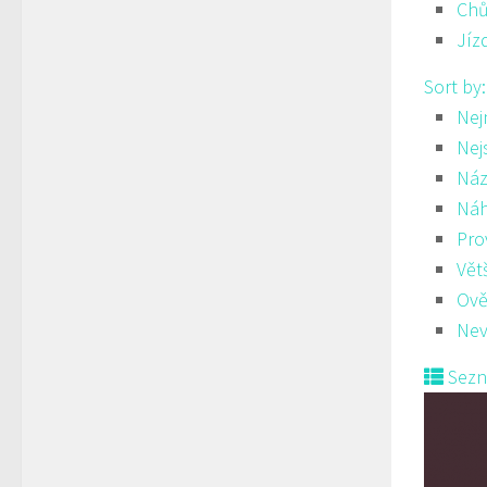
Ch
Jíz
Sort by
Nej
Nej
Náz
Ná
Pro
Vět
Ově
Nev
Sez