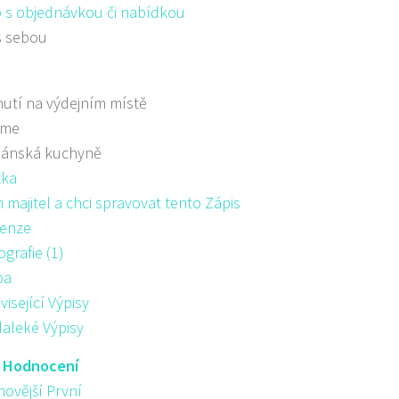
 s objednávkou či nabídkou
s sebou
utí na výdejním místě
áme
iánská kuchyně
žka
majitel a chci spravovat tento Zápis
enze
ografie (1)
pa
visející Výpisy
aleké Výpisy
:
Hodnocení
novější První