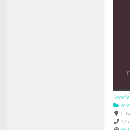
Kopeček
Rest
5. K
775
Web