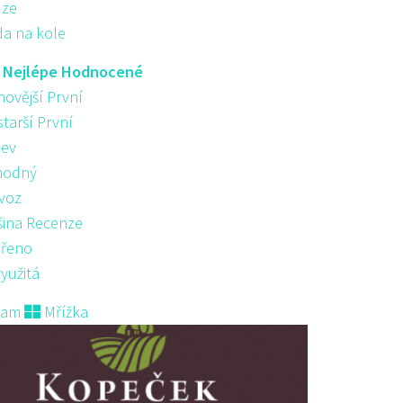
ůze
da na kole
:
Nejlépe Hodnocené
novější První
starší První
ev
hodný
voz
šina Recenze
řeno
yužitá
nam
Mřížka