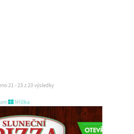
aurace
če z Dubé 494, Česká Lípa, Česko
434040
775434040
 s objednávkou či nabídkou
 restaurace - Welcome Restaurant
aurace
stí Tomáše Garrigue Masaryka 197/30, Česká Lípa, Česko
700414
774700414
 s objednávkou či nabídkou
no 21 - 23 z 23 výsledky
evřená indická restauce v centru České Lípy
nam
Mřížka