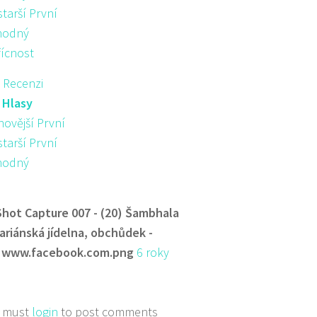
starší První
hodný
řícnost
 Recenzi
:
Hlasy
novější První
starší První
hodný
Shot Capture 007 - (20) Šambhala
ariánská jídelna, obchůdek -
 www.facebook.com.png
6 roky
 must
login
to post comments