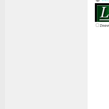
Znovu
Restaur