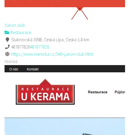
Yukon club
Restaurace
Šluknovská 3098, Česká Lípa, Česko
1.8 km
487877826
487877826
https://www.menicka.cz/540-yukon-club.html
rozvoz