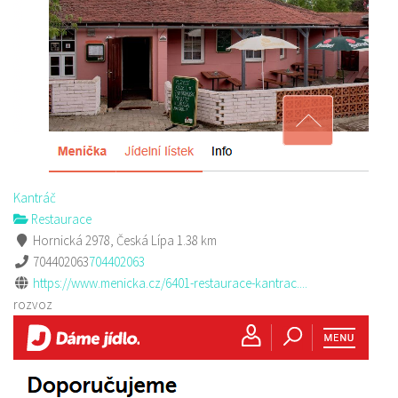
Kantráč
Restaurace
Hornická 2978, Česká Lípa
1.38 km
704402063
704402063
https://www.menicka.cz/6401-restaurace-kantrac....
rozvoz