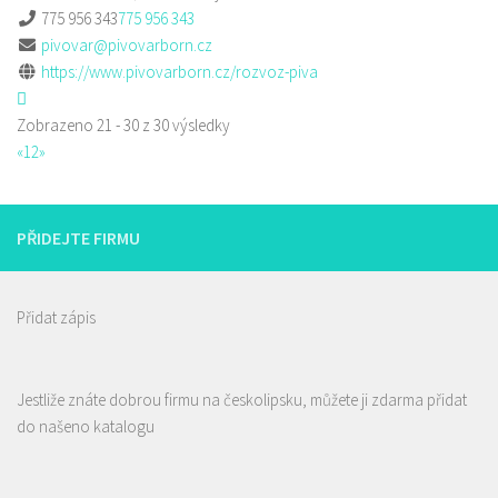
775 956 343
775 956 343
pivovar@pivovarborn.cz
https://www.pivovarborn.cz/rozvoz-piva
Zobrazeno 21 - 30 z 30 výsledky
«
1
2
»
PŘIDEJTE FIRMU
Přidat zápis
Jestliže znáte dobrou firmu na českolipsku, můžete ji zdarma přidat
do našeno katalogu