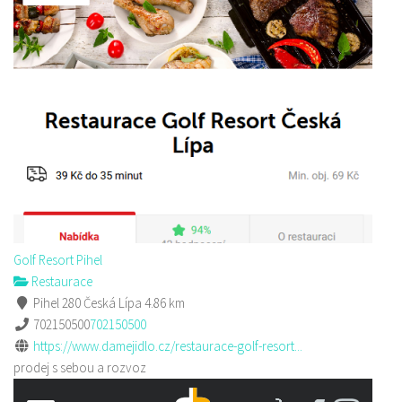
Golf Resort Pihel
Restaurace
Pihel 280 Česká Lípa
4.86 km
702150500
702150500
https://www.damejidlo.cz/restaurace-golf-resort...
prodej s sebou a rozvoz