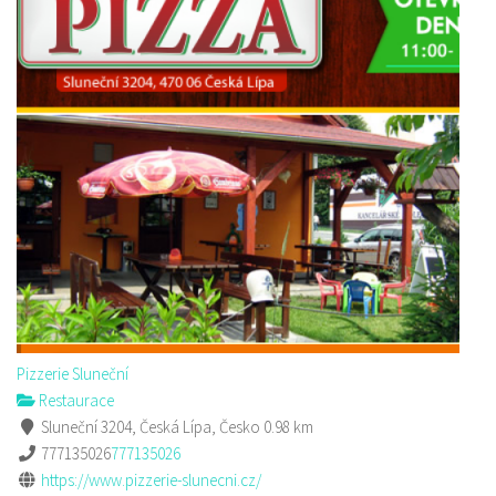
Pizzerie Sluneční
Restaurace
Sluneční 3204, Česká Lípa, Česko
0.98 km
777135026
777135026
https://www.pizzerie-slunecni.cz/