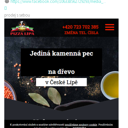
https://www.facebook.com/106338562729293/media_...
prodej s sebou