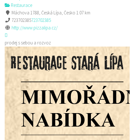
Restaurace
Máchova 1788, Česká Lípa, Česko
1.07 km
723702385
723702385
http://www.pizzalipa.cz/
prodej s sebou a rozvoz