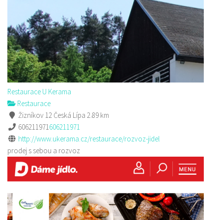
Restaurace U Kerama
Restaurace
Žizníkov 12 Česká Lípa
2.89 km
606211971
606211971
http://www.ukerama.cz/restaurace/rozvoz-jidel
prodej s sebou a rozvoz