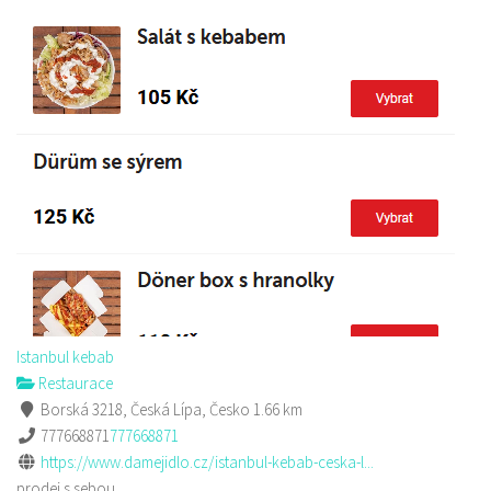
Istanbul kebab
Restaurace
Borská 3218, Česká Lípa, Česko
1.66 km
777668871
777668871
https://www.damejidlo.cz/istanbul-kebab-ceska-l...
prodej s sebou