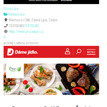
Pizza Lípa
Restaurace
Máchova 1788, Česká Lípa, Česko
723702385
723702385
http://www.pizzalipa.cz/
prodej s sebou a rozvoz