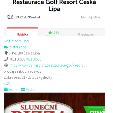
Golf Resort Pihel
Restaurace
Pihel 280 Česká Lípa
702150500
702150500
https://www.damejidlo.cz/restaurace-golf-resort...
prodej s sebou a rozvoz
Zobrazeno 21 - 23 z 23 výsledky
«
1
2
»
Seznam
Mřížka