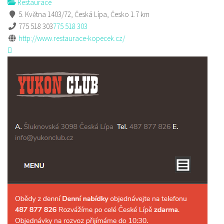
Restaurace
5. Května 1403/72, Česká Lípa, Česko
1.7 km
775 518 303
775 518 303
http://www.restaurace-kopecek.cz/