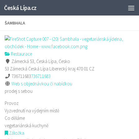
Česká Lípa.cz
Skip to content
ŠAMBHALA
Restaurace
Zámecká 53, Česká Lípa, Česko
53 Zámecká
Česká Lípa
Liberecký kraj
470 01
CZ
736711683
736711683
Web s objednávkou či nabídkou
prodej s sebou
Provoz
Vyzvednutí na výdejním místě
Co děláme
vegetariánská kuchyně
Záložka