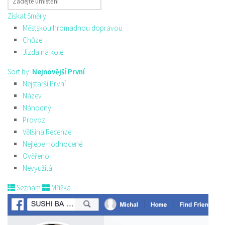
Získat Směry
Městskou hromadnou dopravou
Chůze
Jízda na kole
Sort by:
Nejnovější První
Nejstarší První
Název
Náhodný
Provoz
Většina Recenze
Nejlépe Hodnocené
Ověřeno
Nevyužitá
Seznam
Mřížka