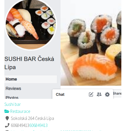
Sushi bar
Restaurace
Sokolská 264 Česká Lípa
606849413
606849413