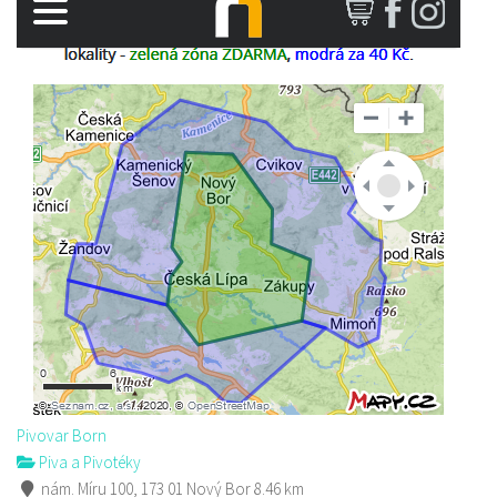
Pivovar Born
Piva a Pivotéky
nám. Míru 100, 173 01 Nový Bor
8.46 km