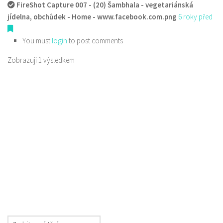
FireShot Capture 007 - (20) Šambhala - vegetariánská
jídelna, obchůdek - Home - www.facebook.com.png
6 roky před
You must
login
to post comments
Zobrazuji 1 výsledkem