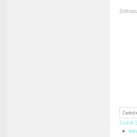
Zobrazu
Získat 
Měs