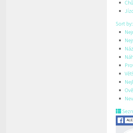
Ch
Jíz
Sort by
Nej
Nej
Náz
Ná
Pro
Vět
Nej
Ově
Nev
Sez