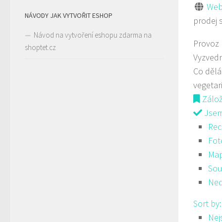
Web
NÁVODY JAK VYTVOŘIT ESHOP
prodej 
Návod na vytvoření eshopu zdarma na
Provoz
shoptet.cz
Vyzvedn
Co děl
vegetar
Zálo
Jsem 
Rec
Fot
Ma
Sou
Ned
Sort by
Nej