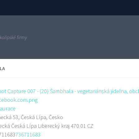
kolipské firmy
LA
aurace
cká 53, Česká Lípa, Česko
ecká
Česká Lípa
Liberecký kraj
470 01
CZ
711683
736711683