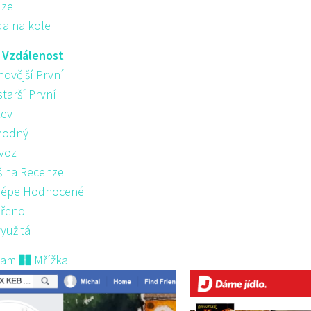
ůze
da na kole
:
Vzdálenost
novější První
starší První
ev
hodný
voz
šina Recenze
lépe Hodnocené
řeno
yužitá
nam
Mřížka