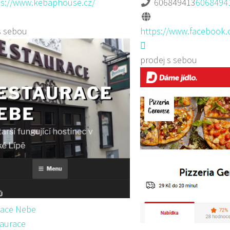
ps://www.kebaphouse.cz/
606849413
6068494
s sebou
https://www.facebook.
prodej s sebou
race Nebe
aurace