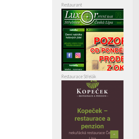
Restaurant
Restaurace Střelák