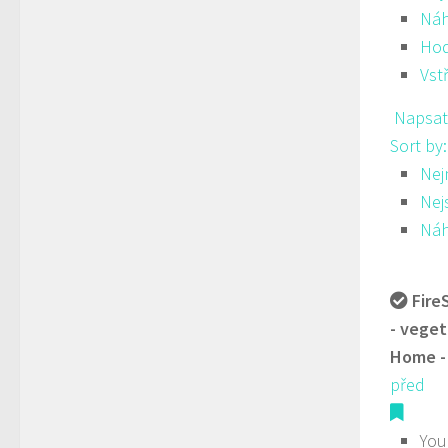
Ná
Hod
Vst
Napsat
Sort by
Nej
Nej
Ná
Fire
- veget
Home -
před
You