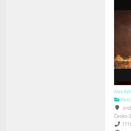
Alex K
Rest
Jind
Česko
777