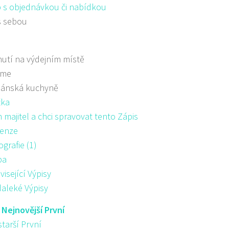
 s objednávkou či nabídkou
s sebou
utí na výdejním místě
áme
iánská kuchyně
žka
majitel a chci spravovat tento Zápis
enze
ografie (1)
pa
visející Výpisy
aleké Výpisy
:
Nejnovější První
starší První