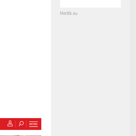
Mertlík.eu