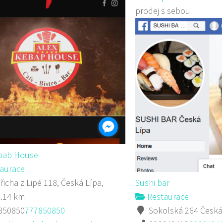
prodej s sebou
ebab House
aurace
řicha z Lipé 118, Česká Lípa,
Sushi bar
0.14 km
Restaurace
850850
777850850
Sokolská 264 Česká