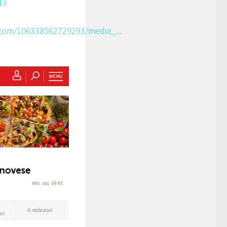
13
com/106338562729293/media_...