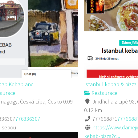
ebab Kebabland
Istanbul kebab & pizza
aurace
Restaurace
nagogy, Česká Lípa, Česko
0.09
Jindřicha z Lipé 98,
0.12 km
336307
776336307
777668871
7776688
s sebou
https://www.damejid
kebab-pizza?c...