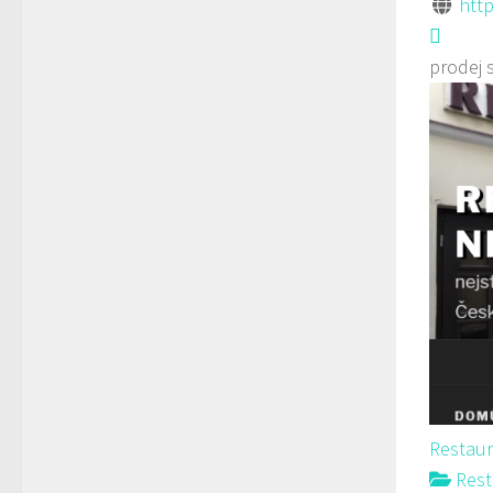
htt
prodej 
Restau
Rest