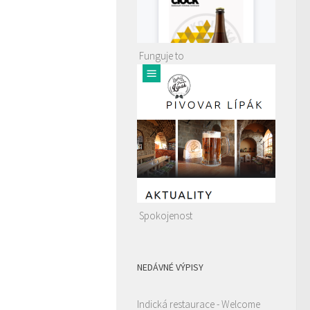
Funguje to
Spokojenost
NEDÁVNÉ VÝPISY
Indická restaurace - Welcome