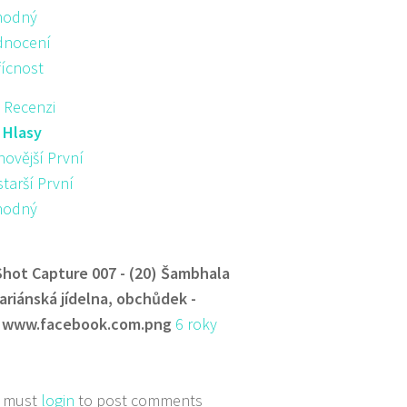
hodný
nocení
řícnost
 Recenzi
:
Hlasy
novější První
starší První
hodný
Shot Capture 007 - (20) Šambhala
ariánská jídelna, obchůdek -
 www.facebook.com.png
6 roky
 must
login
to post comments