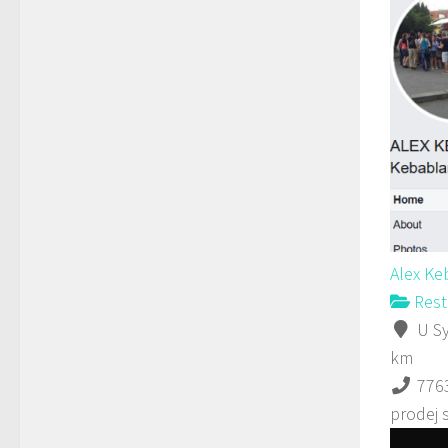
Alex K
Rest
U Sy
km
776
prodej 