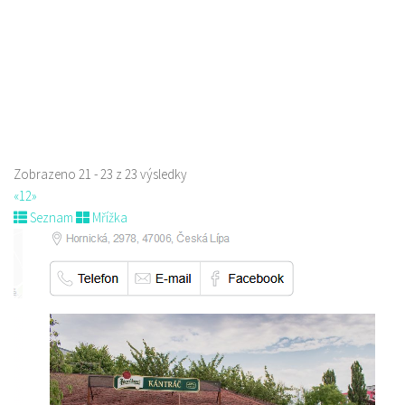
Restaurace
náměstí Tomáše Garrigue Masaryka 197/30, Česká Lípa, Česko
774700414
774700414
Web s objednávkou či nabídkou
Nově otevřená indická restauce v centru České Lípy
Zobrazeno 21 - 23 z 23 výsledky
«
1
2
»
Seznam
Mřížka