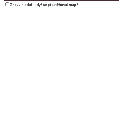
Znovu hledat, když se přestěhoval mapě
Kopeček - restaurace a penzion
Restaurace
5. Května 1403/72, Česká Lípa, Česko
775 518 303
775 518 303
Web s objednávkou či nabídkou
Indická restaurace - Welcome Restaurant