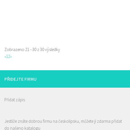
Zobrazeno 21 - 30 z 30 výsledky
«
1
2
»
PŘIDEJTE FIRMU
Přidat zápis
Jestliže znáte dobrou firmu na českolipsku, můžete ji zdarma přidat
Mertlík.eu
do našeno katalogu