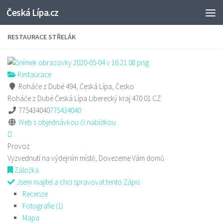
Česká Lípa.cz
Skip to content
RESTAURACE STŘELÁK
Restaurace
Roháče z Dubé 494, Česká Lípa, Česko
Roháče z Dubé
Česká Lípa
Liberecký kraj
470 01
CZ
775434040
775434040
Web s objednávkou či nabídkou
Provoz
Vyzvednutí na výdejním místě, Dovezeme Vám domů
Záložka
Jsem majitel a chci spravovat tento Zápis
Recenze
Fotografie (1)
Mapa