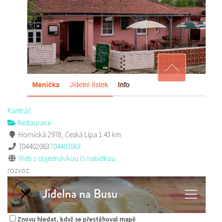
Kantráč
Restaurace
Hornická 2978, Česká Lípa
1.43 km
704402063
704402063
Web s objednávkou či nabídkou
rozvoz
Znovu hledat, když se přestěhoval mapě