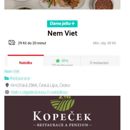
Nem Viet
Restaurace
Hrnčířská 2964, Česká Lípa, Česko
Web s objednávkou či nabídkou