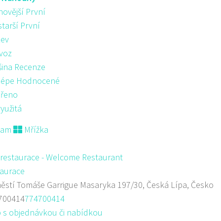
novější První
starší První
ev
voz
šina Recenze
lépe Hodnocené
řeno
yužitá
nam
Mřížka
 restaurace - Welcome Restaurant
aurace
stí Tomáše Garrigue Masaryka 197/30, Česká Lípa, Česko
700414
774700414
 s objednávkou či nabídkou