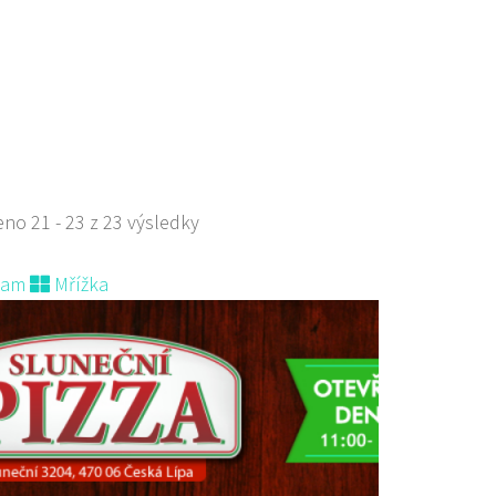
ar
aurace
lská 264 Česká Lípa
no 21 - 23 z 23 výsledky
849413
606849413
 s objednávkou či nabídkou
nam
Mřížka
s sebou