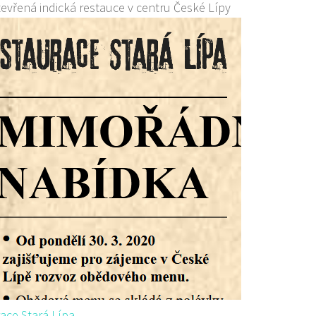
evřená indická restauce v centru České Lípy
ace Stará Lípa