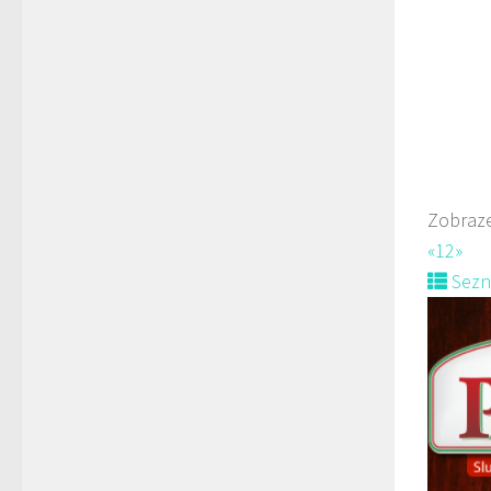
Sushi b
Rest
Soko
Zobraze
606
«
1
2
»
Web
Sez
prodej 