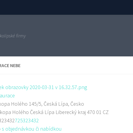
kolipské firmy
RACE NEBE
aurace
opa Holého 145/5, Česká Lípa, Česko
okopa Holého
Česká Lípa
Liberecký kraj
470 01
CZ
323432
725323432
 s objednávkou či nabídkou