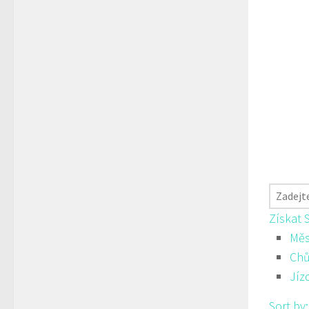
Získat 
Měs
Ch
Jíz
Sort by