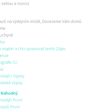
s sebou a rozvoz
nutí na výdejním místě, Dovezeme Vám domů
áme
kuchyně
žka
majitel a chci spravovat tento Zápis
enze
ografie (1)
pa
visející Výpisy
aleké Výpisy
:
Náhodný
novější První
starší První