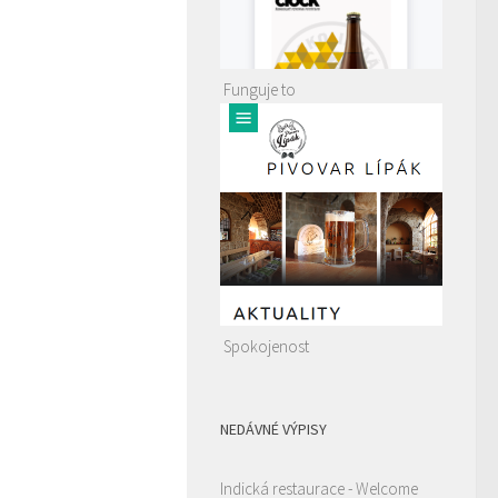
Funguje to
Spokojenost
NEDÁVNÉ VÝPISY
Indická restaurace - Welcome