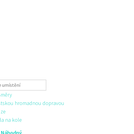
Směry
tskou hromadnou dopravou
ůze
da na kole
:
Náhodný