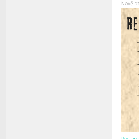
Nově ot
Restaur