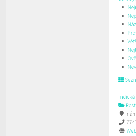
Nej
Nej
Náz
Pro
Vět
Nej
Ově
Nev
Sez
Indická
Rest
námě
774
Web