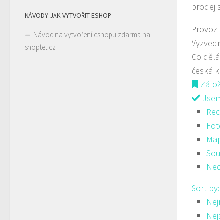
prodej 
NÁVODY JAK VYTVOŘIT ESHOP
Provoz
Návod na vytvoření eshopu zdarma na
Vyzved
shoptet.cz
Co děl
česká 
Zálo
Jsem 
Rec
Fot
Ma
Sou
Ned
Sort by
Nej
Nej