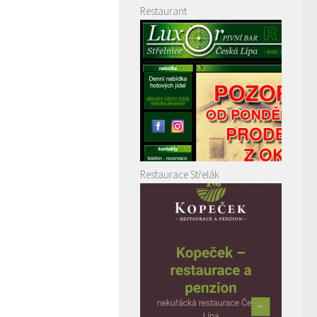
Restaurant
Restaurace Střelák