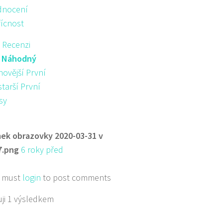
nocení
řícnost
 Recenzi
:
Náhodný
novější První
starší První
sy
ek obrazovky 2020-03-31 v
7.png
6 roky před
 must
login
to post comments
ji 1 výsledkem