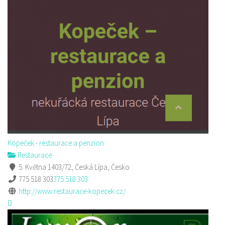
Kopeček - restaurace a penzion
Restaurace
5. Května 1403/72, Česká Lípa, Česko
775 518 303
775 518 303
http://www.restaurace-kopecek.cz/