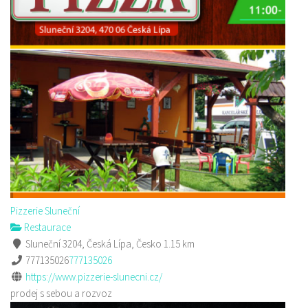
Pizzerie Sluneční
Restaurace
Sluneční 3204, Česká Lípa, Česko
1.15 km
777135026
777135026
https://www.pizzerie-slunecni.cz/
prodej s sebou a rozvoz