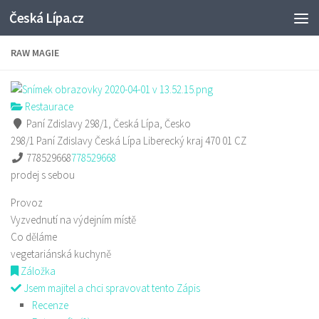
Česká Lípa.cz
Skip to content
RAW MAGIE
Restaurace
Paní Zdislavy 298/1, Česká Lípa, Česko
298/1 Paní Zdislavy
Česká Lípa
Liberecký kraj
470 01
CZ
778529668
778529668
prodej s sebou
Provoz
Vyzvednutí na výdejním místě
Co děláme
vegetariánská kuchyně
Záložka
Jsem majitel a chci spravovat tento Zápis
Recenze