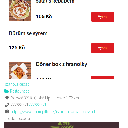
Istanbul kebab
Restaurace
Borská 3218, Česká Lípa, Česko
1.72 km
777668871
777668871
https://www.damejidlo.cz/istanbul-kebab-ceska-l...
prodej s sebou