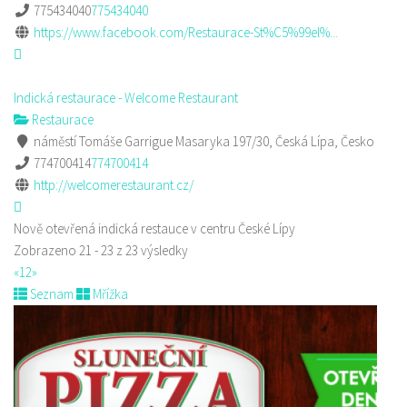
775434040
775434040
https://www.facebook.com/Restaurace-St%C5%99el%...
Indická restaurace - Welcome Restaurant
Restaurace
náměstí Tomáše Garrigue Masaryka 197/30, Česká Lípa, Česko
774700414
774700414
http://welcomerestaurant.cz/
Nově otevřená indická restauce v centru České Lípy
Zobrazeno 21 - 23 z 23 výsledky
«
1
2
»
Seznam
Mřížka