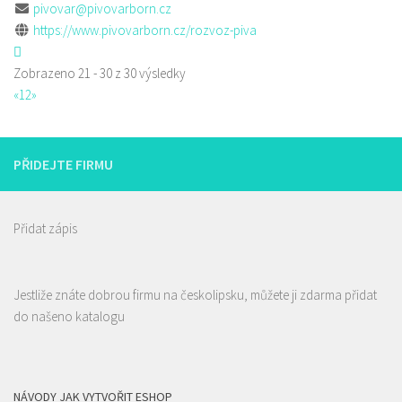
pivovar@pivovarborn.cz
https://www.pivovarborn.cz/rozvoz-piva
Zobrazeno 21 - 30 z 30 výsledky
«
1
2
»
PŘIDEJTE FIRMU
Přidat zápis
Jestliže znáte dobrou firmu na českolipsku, můžete ji zdarma přidat
do našeno katalogu
NÁVODY JAK VYTVOŘIT ESHOP