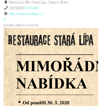
Máchova 1788, Česká Lípa, Česko
1.38 km
723702385
723702385
http://www.pizzalipa.cz/
prodej s sebou a rozvoz