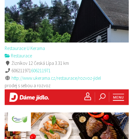
Restaurace U Kerama
Restaurace
Žizníkov 12 Česká Lípa
3.31 km
606211971
606211971
http://www.ukerama.cz/restaurace/rozvoz-jidel
prodej s sebou a rozvoz