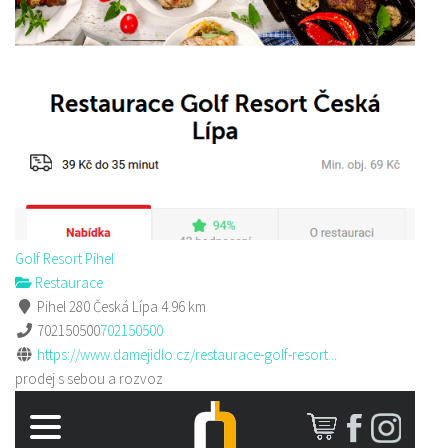
Golf Resort Pihel
Restaurace
Pihel 280 Česká Lípa
4.96 km
702150500
702150500
https://www.damejidlo.cz/restaurace-golf-resort...
prodej s sebou a rozvoz