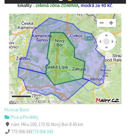
Pivovar Born
Piva a Pivotéky
nám. Míru 100, 173 01 Nový Bor
8.45 km
775 956 343
775 956 343