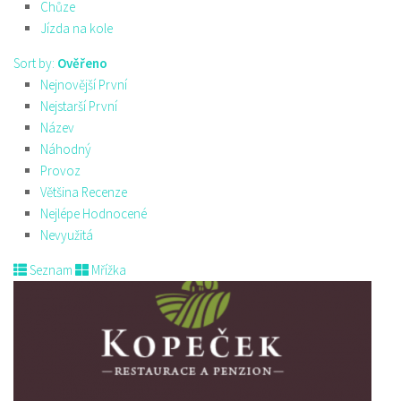
Chůze
Jízda na kole
Sort by:
Ověřeno
Nejnovější První
Nejstarší První
Název
Náhodný
Provoz
Většina Recenze
Nejlépe Hodnocené
Nevyužitá
Seznam
Mřížka