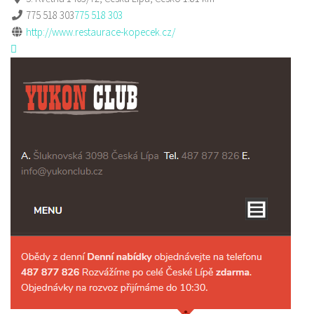
775 518 303
775 518 303
http://www.restaurace-kopecek.cz/