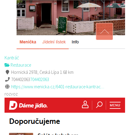
Kantráč
Restaurace
Hornická 2978, Česká Lípa
1.68 km
704402063
704402063
https://www.menicka.cz/6401-restaurace-kantrac....
rozvoz