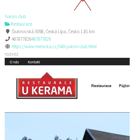
Yukon club
Restaurace
Šluknovská 3098, Česká Lípa, Česko
1.81 km
487877826
487877826
https://www.menicka.cz/540-yukon-club.html
rozvoz