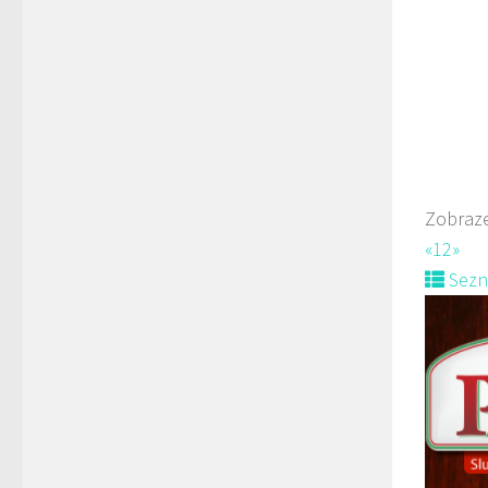
606
Web
prodej 
Zobraze
«
1
2
»
Sez