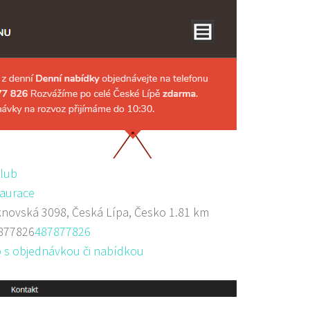
club
aurace
novská 3098, Česká Lípa, Česko
1.81 km
877826
487877826
 s objednávkou či nabídkou