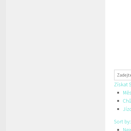
Získat 
Měs
Ch
Jíz
Sort by
Nej