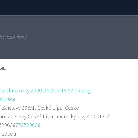
kolipské firmy
GIE
aurace
 Zdislavy 298/1, Česká Lípa, Česko
aní Zdislavy
Česká Lípa
Liberecký kraj
470 01
CZ
529668
778529668
s sebou