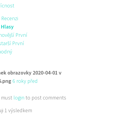
řícnost
 Recenzi
:
Hlasy
novější První
starší První
hodný
ek obrazovky 2020-04-01 v
5.png
6 roky před
 must
login
to post comments
ji 1 výsledkem