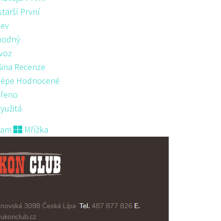
starší První
ev
hodný
voz
šina Recenze
lépe Hodnocené
řeno
yužitá
nam
Mřížka