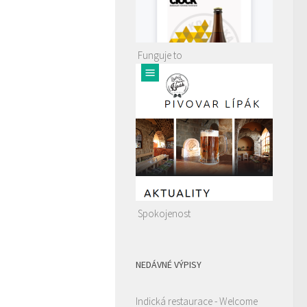
Funguje to
Spokojenost
NEDÁVNÉ VÝPISY
Indická restaurace - Welcome