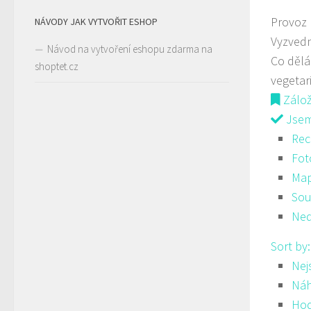
Provoz
NÁVODY JAK VYTVOŘIT ESHOP
Vyzvedn
Návod na vytvoření eshopu zdarma na
Co děl
shoptet.cz
vegetar
Zálo
Jsem 
Rec
Fot
Ma
Sou
Ned
Sort by
Nej
Ná
Hod