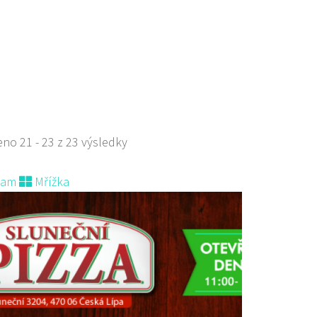
211971
606211971
 s objednávkou či nabídkou
s sebou a rozvoz
no 21 - 23 z 23 výsledky
nam
Mřížka