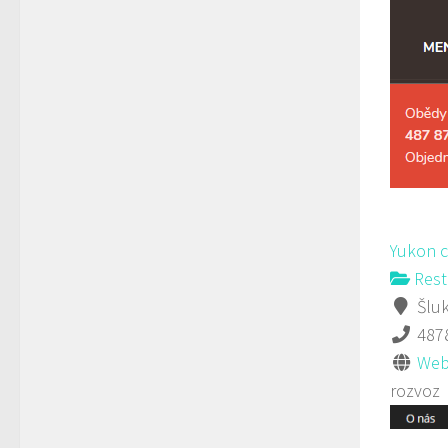
Yukon 
Rest
Šluk
487
Web
rozvoz