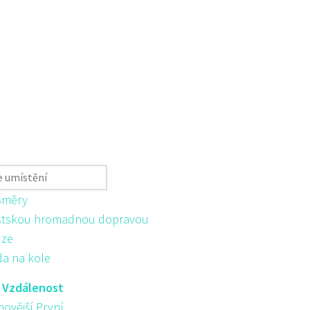
Směry
tskou hromadnou dopravou
ůze
da na kole
:
Vzdálenost
novější První