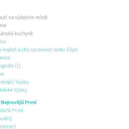
utí na výdejním místě
áme
iánská kuchyně
žka
majitel a chci spravovat tento Zápis
enze
ografie (1)
pa
visející Výpisy
aleké Výpisy
:
Nejnovější První
starší První
hodný
nocení