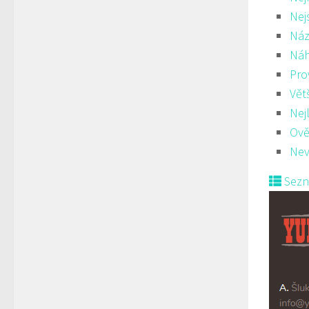
Nej
Náz
Ná
Pro
Vět
Nej
Ově
Nev
Sez