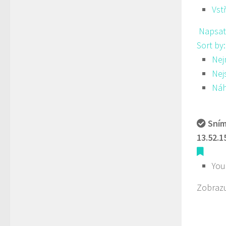
Vst
Napsat
Sort by
Nej
Nej
Ná
Sním
13.52.1
You
Zobrazu