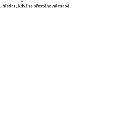
 hledat, když se přestěhoval mapě
race U Kerama
aurace
íkov 12 Česká Lípa
3.31 km