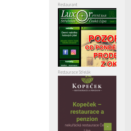
Restaurant
Restaurace Střelák