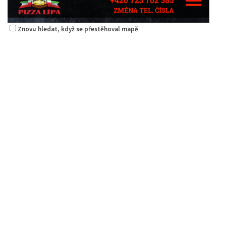
Znovu hledat, když se přestěhoval mapě
Pizza Lípa
Restaurace
Máchova 1788, Česká Lípa, Česko
1.38 km