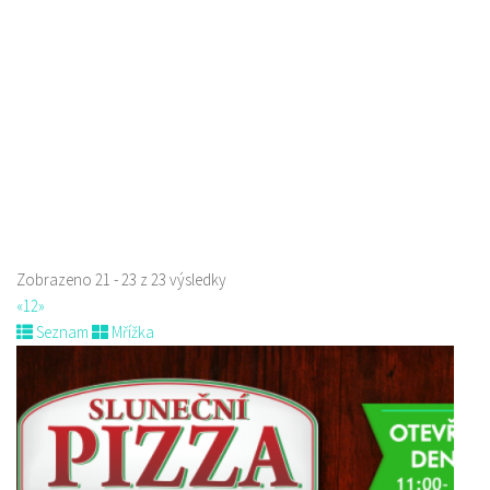
775434040
775434040
Web s objednávkou či nabídkou
Indická restaurace - Welcome Restaurant
Restaurace
náměstí Tomáše Garrigue Masaryka 197/30, Česká Lípa, Česko
774700414
774700414
Web s objednávkou či nabídkou
Nově otevřená indická restauce v centru České Lípy
Zobrazeno 21 - 23 z 23 výsledky
«
1
2
»
Seznam
Mřížka