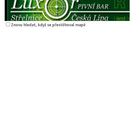
Znovu hledat, když se přestěhoval mapě
Restaurace Střelák
Restaurace
Roháče z Dubé 494, Česká Lípa, Česko