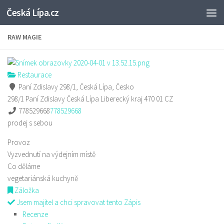
Česká Lípa.cz
Skip to content
RAW MAGIE
Restaurace
Paní Zdislavy 298/1, Česká Lípa, Česko
298/1 Paní Zdislavy
Česká Lípa
Liberecký kraj
470 01
CZ
778529668
778529668
prodej s sebou
Provoz
Vyzvednutí na výdejním místě
Co děláme
vegetariánská kuchyně
Záložka
Jsem majitel a chci spravovat tento Zápis
Recenze