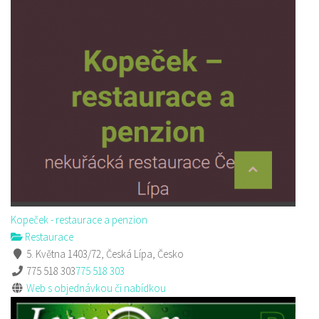
Kopeček - restaurace a penzion
Restaurace
5. Května 1403/72, Česká Lípa, Česko
775 518 303
775 518 303
Web s objednávkou či nabídkou