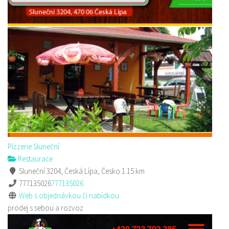
Pizzerie Sluneční
Restaurace
Sluneční 3204, Česká Lípa, Česko
1.15 km
777135026
777135026
Web s objednávkou či nabídkou
prodej s sebou a rozvoz