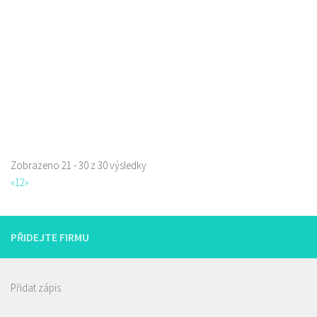
723702385
723702385
Web s objednávkou či nabídkou
prodej s sebou a rozvoz
Zobrazeno 21 - 30 z 30 výsledky
«
1
2
»
PŘIDEJTE FIRMU
Přidat zápis