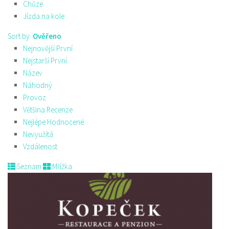
Chůze
Jízda na kole
Sort by:
Ověřeno
Nejnovější První
Nejstarší První
Název
Náhodný
Provoz
Většina Recenze
Nejlépe Hodnocené
Nevyužitá
Vzdálenost
Seznam
Mřížka