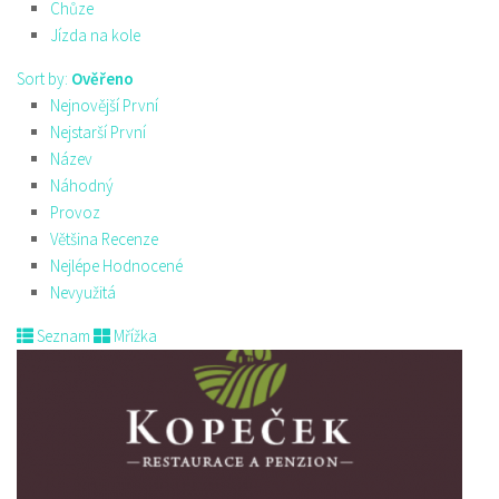
Chůze
Jízda na kole
Sort by:
Ověřeno
Nejnovější První
Nejstarší První
Název
Náhodný
Provoz
Většina Recenze
Nejlépe Hodnocené
Nevyužitá
Seznam
Mřížka