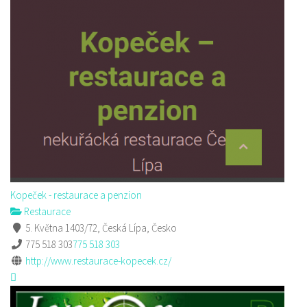
Kopeček - restaurace a penzion
Restaurace
5. Května 1403/72, Česká Lípa, Česko
775 518 303
775 518 303
http://www.restaurace-kopecek.cz/