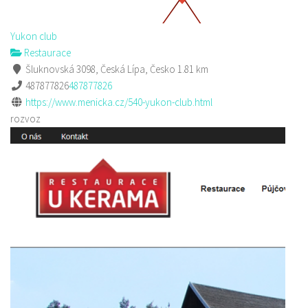
Yukon club
Restaurace
Šluknovská 3098, Česká Lípa, Česko
1.81 km
487877826
487877826
https://www.menicka.cz/540-yukon-club.html
rozvoz