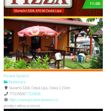
Pizzerie Sluneční
Restaurace
Sluneční 3204, Česká Lípa, Česko
1.15 km
777135026
777135026
https://www.pizzerie-slunecni.cz/
prodej s sebou a rozvoz