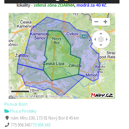
Pivovar Born
Piva a Pivotéky
nám. Míru 100, 173 01 Nový Bor
8.45 km
775 956 343
775 956 343