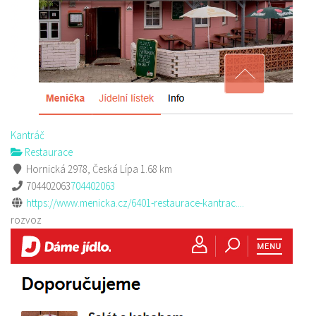
Kantráč
Restaurace
Hornická 2978, Česká Lípa
1.68 km
704402063
704402063
https://www.menicka.cz/6401-restaurace-kantrac....
rozvoz