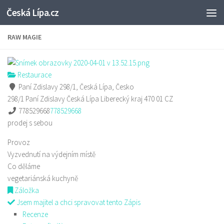
Česká Lípa.cz
Skip to content
RAW MAGIE
Restaurace
Paní Zdislavy 298/1, Česká Lípa, Česko
298/1 Paní Zdislavy
Česká Lípa
Liberecký kraj
470 01
CZ
778529668
778529668
prodej s sebou
Provoz
Vyzvednutí na výdejním místě
Co děláme
vegetariánská kuchyně
Záložka
Jsem majitel a chci spravovat tento Zápis
Recenze