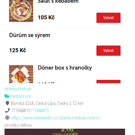
Istanbul kebab
Restaurace
Borská 3218, Česká Lípa, Česko
1.72 km
777668871
777668871
https://www.damejidlo.cz/istanbul-kebab-ceska-l...
prodej s sebou