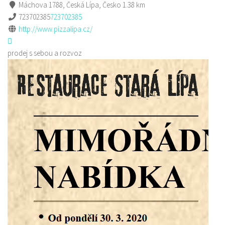
Máchova 1788, Česká Lípa, Česko
1.38 km
723702385
723702385
http://www.pizzalipa.cz/
prodej s sebou a rozvoz