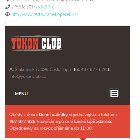
775 518 303
775 518 303
http://www.restaurace-kopecek.cz/