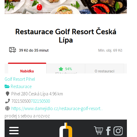
Golf Resort Pihel
Restaurace
Pihel 280 Česká Lípa
4.96 km
702150500
702150500
https://www.damejidlo.cz/restaurace-golf-resort...
prodej s sebou a rozvoz