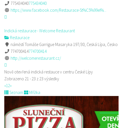
775434040
775434040
https://www.facebook.com/Restaurace-St%C5%99el%...
Indická restaurace - Welcome Restaurant
Restaurace
náměstí Tomáše Garrigue Masaryka 197/30, Česká Lípa, Česko
774700414
774700414
http://welcomerestaurant.cz/
Nově otevřená indická restauce v centru České Lípy
Zobrazeno 21 - 23 z 23 výsledky
«
1
2
»
Seznam
Mřížka