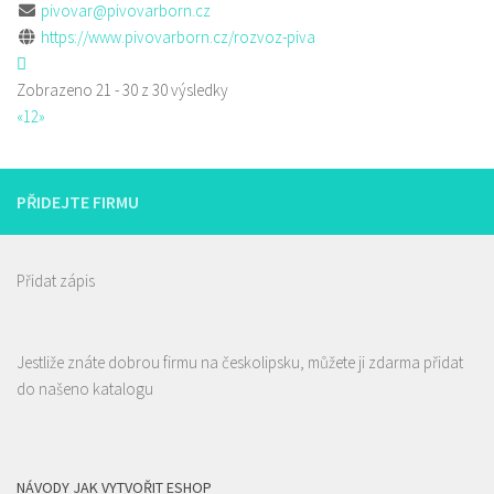
pivovar@pivovarborn.cz
https://www.pivovarborn.cz/rozvoz-piva
Zobrazeno 21 - 30 z 30 výsledky
«
1
2
»
PŘIDEJTE FIRMU
Přidat zápis
Jestliže znáte dobrou firmu na českolipsku, můžete ji zdarma přidat
do našeno katalogu
NÁVODY JAK VYTVOŘIT ESHOP