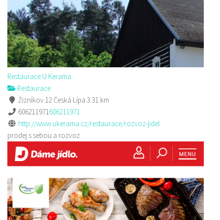
Restaurace U Kerama
Restaurace
Žizníkov 12 Česká Lípa
3.31 km
606211971
606211971
http://www.ukerama.cz/restaurace/rozvoz-jidel
prodej s sebou a rozvoz