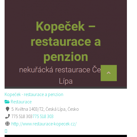
Kopeček - restaurace a penzion
Restaurace
5. Května 1403/72, Česká Lípa, Česko
775 518 303
775 518 303
http://www.restaurace-kopecek.cz/