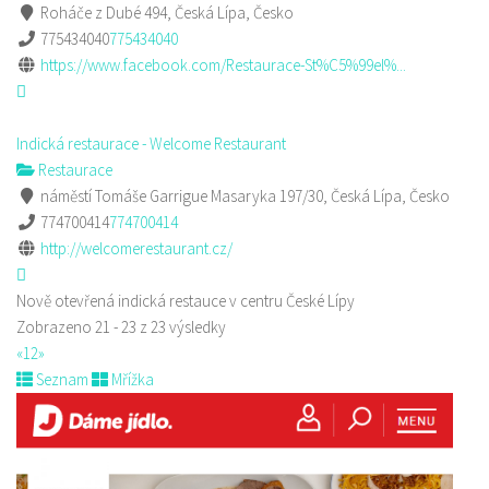
Roháče z Dubé 494, Česká Lípa, Česko
775434040
775434040
https://www.facebook.com/Restaurace-St%C5%99el%...
Indická restaurace - Welcome Restaurant
Restaurace
náměstí Tomáše Garrigue Masaryka 197/30, Česká Lípa, Česko
774700414
774700414
http://welcomerestaurant.cz/
Nově otevřená indická restauce v centru České Lípy
Zobrazeno 21 - 23 z 23 výsledky
«
1
2
»
Seznam
Mřížka