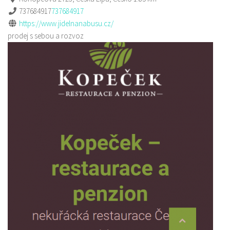
737684917
737684917
https://www.jidelnanabusu.cz/
prodej s sebou a rozvoz