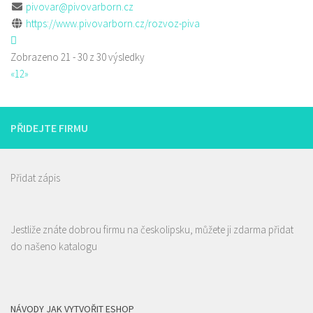
pivovar@pivovarborn.cz
https://www.pivovarborn.cz/rozvoz-piva
Zobrazeno 21 - 30 z 30 výsledky
«
1
2
»
PŘIDEJTE FIRMU
Přidat zápis
Jestliže znáte dobrou firmu na českolipsku, můžete ji zdarma přidat
do našeno katalogu
NÁVODY JAK VYTVOŘIT ESHOP