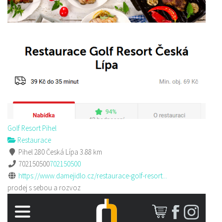
Golf Resort Pihel
Restaurace
Pihel 280 Česká Lípa
3.88 km
702150500
702150500
https://www.damejidlo.cz/restaurace-golf-resort...
prodej s sebou a rozvoz