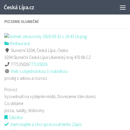
Česká Lípa.cz
Skip to content
PIZZERIE SLUNEČNÍ
Restaurace
Sluneční 3204, Česká Lípa, Česko
3204 Sluneční
Česká Lípa
Liberecký kraj
470 06
CZ
777135026
777135026
Web s objednávkou či nabídkou
prodej s sebou a rozvoz
Provoz
Vyzvednutí na výdejním místě, Dovezeme Vám domů
Co děláme
pizza, saláty, těstoviny
Záložka
Jsem majitel a chci spravovat tento Zápis