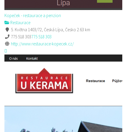
Kopeček - restaurace a penzion
Restaurace
5. Května 1403/72, Česká Lípa, Česko
2.63 km
775 518 303
775 518 303
http://www.restaurace-kopecek.cz/