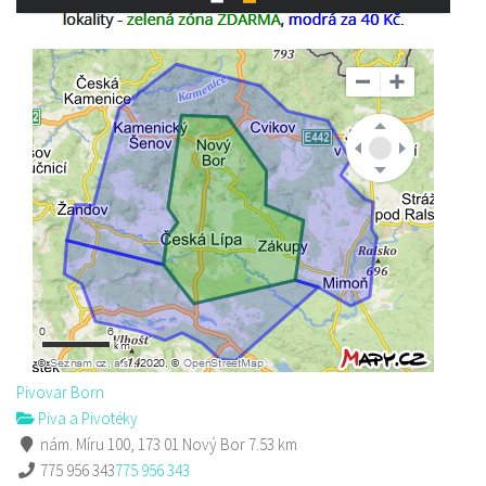
Pivovar Born
Piva a Pivotéky
nám. Míru 100, 173 01 Nový Bor
7.53 km
775 956 343
775 956 343