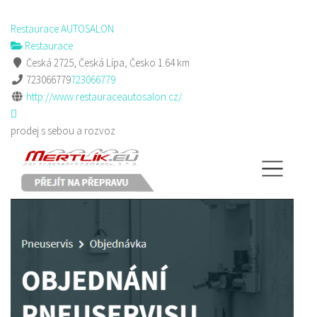
Restaurace AUTOSALON
Restaurace
Česká 2725, Česká Lípa, Česko
1.64 km
723066779
723066779
http://www.restauraceautosalon.cz/
prodej s sebou a rozvoz