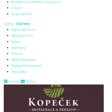
Městskou hromadnou dopravou
Chůze
Jízda na kole
Sort by:
Ověřeno
Nejnovější První
Nejstarší První
Název
Náhodný
Provoz
Většina Recenze
Nejlépe Hodnocené
Nevyužitá
Seznam
Mřížka