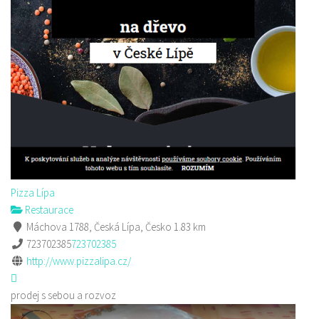
Pizza Lípa
Restaurace
Máchova 1788, Česká Lípa, Česko
1.83 km
723702385
723702385
http://www.pizzalipa.cz/
prodej s sebou a rozvoz