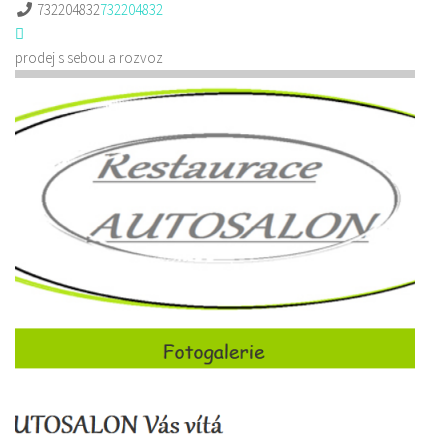
732204832
732204832
prodej s sebou a rozvoz