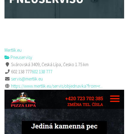
Mertlík.eu
Pneuservisy
Svárovská 3409, Česká Lípa, Česko
1.75 km
602 138 777
602 138 777
servis@mertlik.eu
https://www.mertlik.eu/servis/objednavka?from=r...