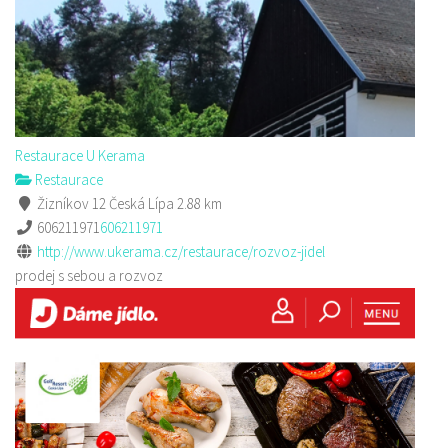
Restaurace U Kerama
Restaurace
Žizníkov 12 Česká Lípa
2.88 km
606211971
606211971
http://www.ukerama.cz/restaurace/rozvoz-jidel
prodej s sebou a rozvoz