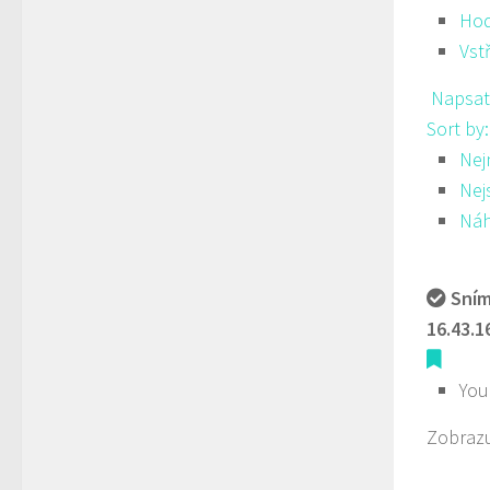
Hod
Vst
Napsat
Sort by
Nej
Nej
Ná
Sním
16.43.1
You
Zobrazu