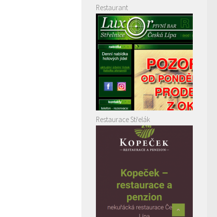
Restaurant
Restaurace Střelák