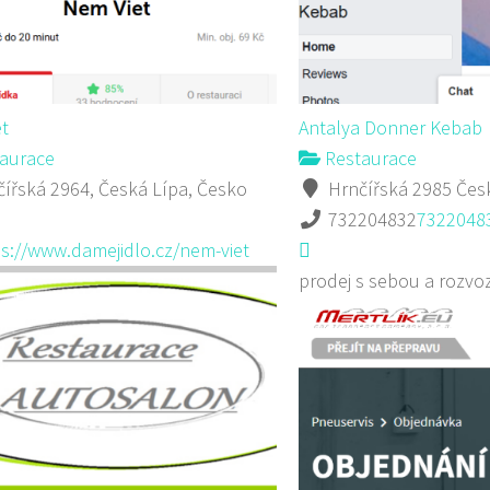
t
Antalya Donner Kebab
aurace
Restaurace
ířská 2964, Česká Lípa, Česko
Hrnčířská 2985 Čes
732204832
7322048
s://www.damejidlo.cz/nem-viet
prodej s sebou a rozvo