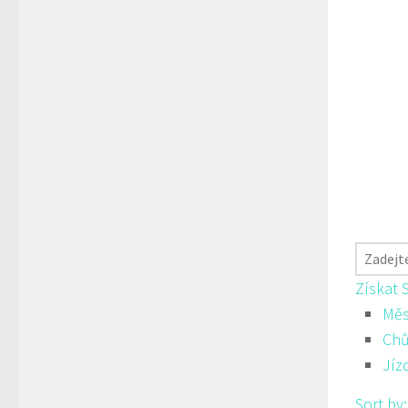
Získat 
Měs
Ch
Jíz
Sort by