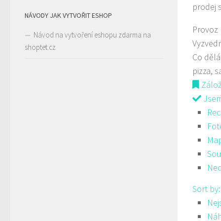
prodej 
NÁVODY JAK VYTVOŘIT ESHOP
Provoz
Návod na vytvoření eshopu zdarma na
Vyzved
shoptet.cz
Co děl
pizza, s
Zálo
Jsem 
Rec
Fot
Ma
Sou
Ned
Sort by
Nej
Ná