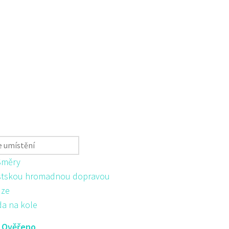
Směry
tskou hromadnou dopravou
ůze
da na kole
:
Ověřeno