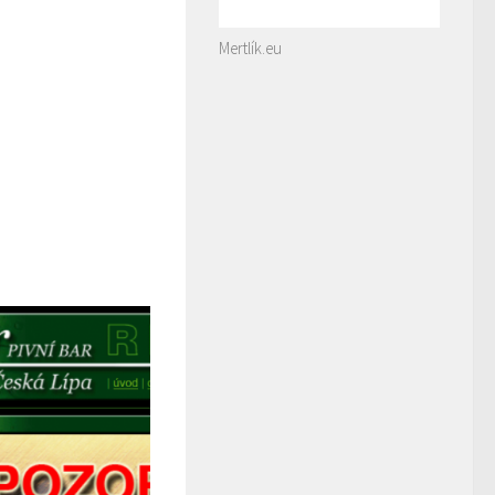
Mertlík.eu