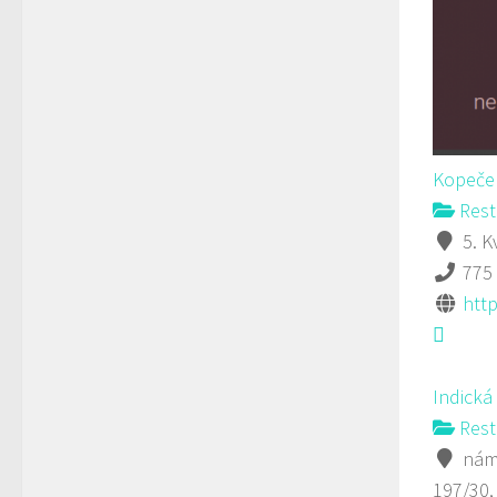
Kopeček
Rest
5. K
775
htt
Indická
Rest
námě
197/30,