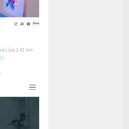
ká Lípa
1.41 km
32
z