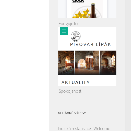
Funguje to
Spokojenost
NEDÁVNÉ VÝPISY
Indická restaurace - Welcome