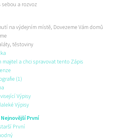
s sebou a rozvoz
nutí na výdejním místě, Dovezeme Vám domů
áme
aláty, těstoviny
žka
majitel a chci spravovat tento Zápis
enze
ografie (1)
pa
visející Výpisy
aleké Výpisy
:
Nejnovější První
starší První
hodný