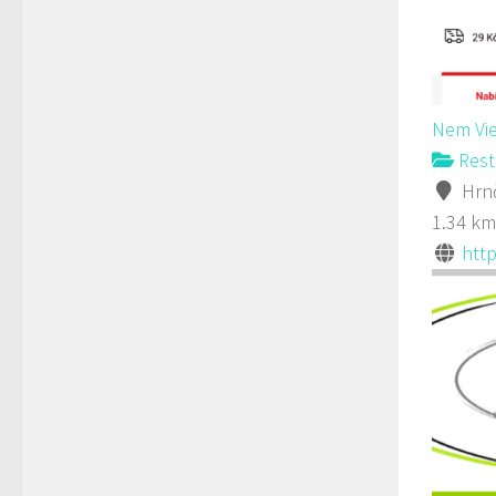
Nem Vie
Rest
Hrnč
1.34 km
http