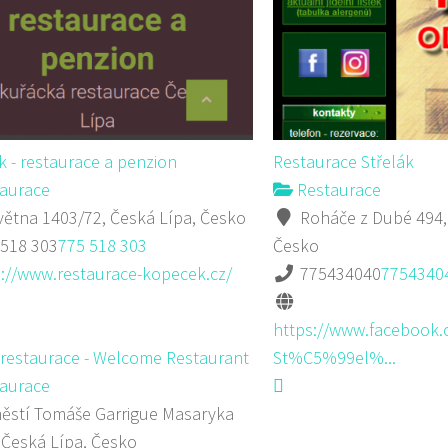
 - restaurace a penzion
Restaurace Střelák
aurace
Restaurace
větna 1403/72, Česká Lípa, Česko
Roháče z Dubé 494,
 518 303
775 518 303
Česko
p://www.restaurace-kopecek.cz/
775434040
7754340
https://www.facebook.
 restaurace - Welcome Restaurant
St%C5%99el%...
aurace
stí Tomáše Garrigue Masaryka
 Česká Lípa, Česko