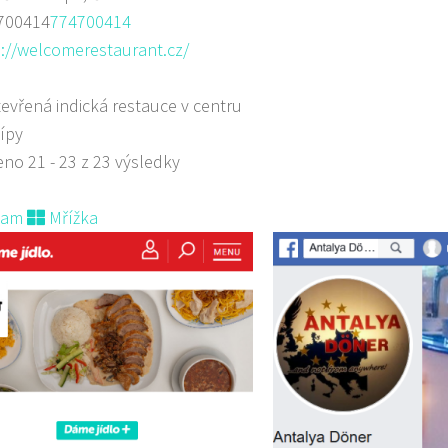
700414
774700414
://welcomerestaurant.cz/
evřená indická restauce v centru
ípy
no 21 - 23 z 23 výsledky
nam
Mřížka