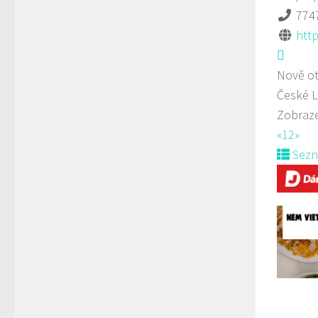
774
http
Nově ot
České L
Zobraze
«
1
2
»
Sez