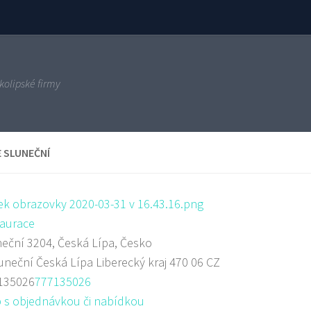
kolipské firmy
E SLUNEČNÍ
aurace
eční 3204, Česká Lípa, Česko
uneční
Česká Lípa
Liberecký kraj
470 06
CZ
135026
777135026
 s objednávkou či nabídkou