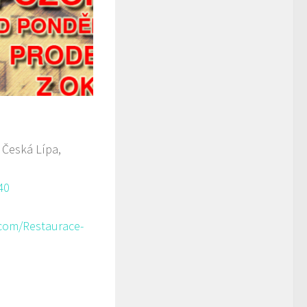
 Česká Lípa,
40
com/Restaurace-