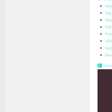
Nej
Nej
Náz
Ná
Pro
Vět
Nej
Nev
Sez