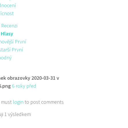
nocení
řícnost
 Recenzi
:
Hlasy
novější První
starší První
hodný
ek obrazovky 2020-03-31 v
6.png
6 roky před
 must
login
to post comments
ji 1 výsledkem