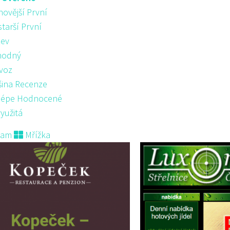
novější První
starší První
ev
hodný
voz
šina Recenze
lépe Hodnocené
yužitá
nam
Mřížka