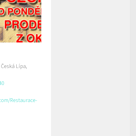
 Česká Lípa,
40
com/Restaurace-