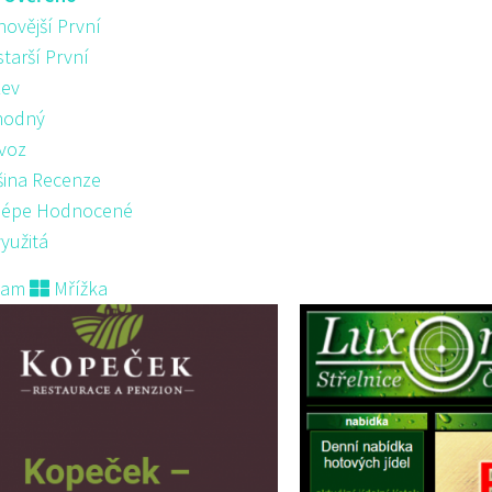
novější První
starší První
ev
hodný
voz
šina Recenze
lépe Hodnocené
yužitá
nam
Mřížka