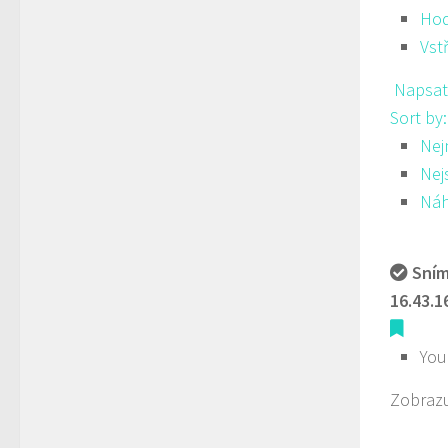
Hod
Vst
Napsat
Sort by
Nej
Nej
Ná
Sním
16.43.1
You
Zobrazu