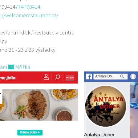
700414
774700414
://welcomerestaurant.cz/
evřená indická restauce v centru
ípy
no 21 - 23 z 23 výsledky
nam
Mřížka