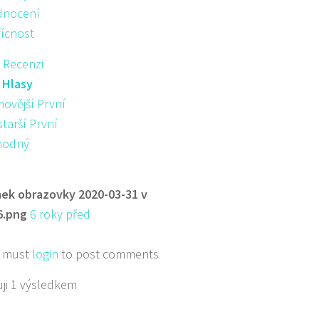
nocení
řícnost
 Recenzi
:
Hlasy
novější První
starší První
hodný
ek obrazovky 2020-03-31 v
6.png
6 roky před
 must
login
to post comments
ji 1 výsledkem