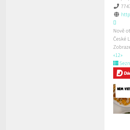
774
http
Nově ot
České L
Zobraze
«
1
2
»
Sez