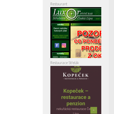
Restaurant
Restaurace Střelák