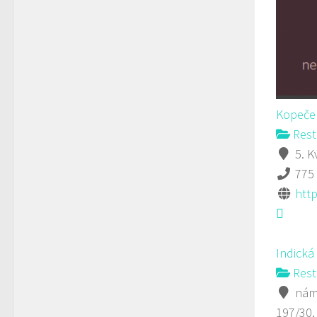
Kopeček
Rest
5. K
775
htt
Indická
Rest
námě
197/30,