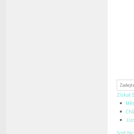
Získat 
Měs
Ch
Jíz
Sort by