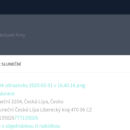
kolipské firmy
E SLUNEČNÍ
aurace
eční 3204, Česká Lípa, Česko
uneční
Česká Lípa
Liberecký kraj
470 06
CZ
135026
777135026
 s objednávkou či nabídkou