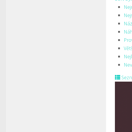
Nej
Nej
Náz
Ná
Pro
Vět
Nej
Nev
Sez