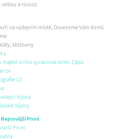
s sebou a rozvoz
nutí na výdejním místě, Dovezeme Vám domů
áme
aláty, těstoviny
žka
majitel a chci spravovat tento Zápis
enze
ografie (1)
pa
visející Výpisy
aleké Výpisy
:
Nejnovější První
starší První
hodný