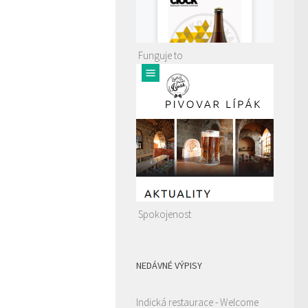
Funguje to
Spokojenost
NEDÁVNÉ VÝPISY
Indická restaurace - Welcome