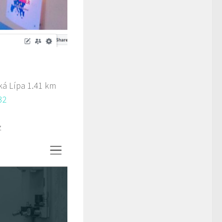
ká Lípa
1.41 km
32
z