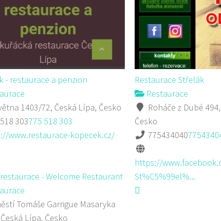
 - restaurace a penzion
Restaurace Střelák
aurace
Restaurace
větna 1403/72, Česká Lípa, Česko
Roháče z Dubé 494,
 518 303
775 518 303
Česko
p://www.restaurace-kopecek.cz/
775434040
7754340
https://www.facebook.
 restaurace - Welcome Restaurant
St%C5%99el%...
aurace
stí Tomáše Garrigue Masaryka
 Česká Lípa, Česko