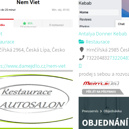
t
Antalya Donner Kebab
aurace
Restaurace
ířská 2964, Česká Lípa, Česko
Hrnčířská 2985 Čes
732204832
7322048
s://www.damejidlo.cz/nem-viet
prodej s sebou a rozvo