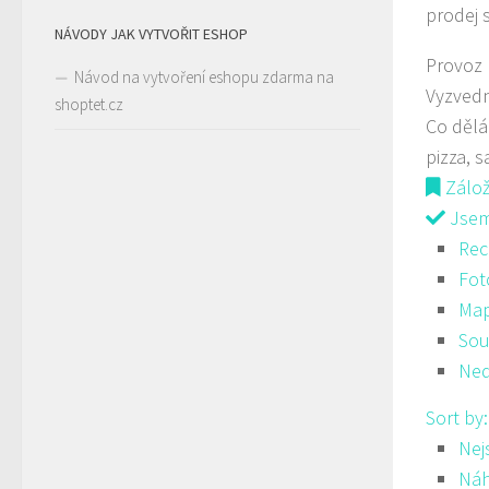
prodej 
NÁVODY JAK VYTVOŘIT ESHOP
Provoz
Návod na vytvoření eshopu zdarma na
Vyzved
shoptet.cz
Co děl
pizza, s
Zálo
Jsem 
Rec
Fot
Ma
Sou
Ned
Sort by
Nej
Ná