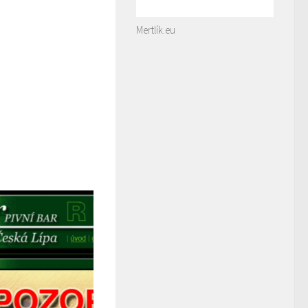
Mertlík.eu