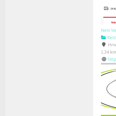
Nem Vie
Rest
Hrnč
1.34 km
http