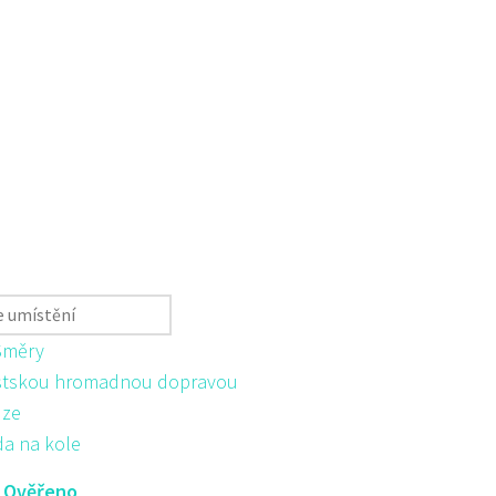
Směry
tskou hromadnou dopravou
ůze
da na kole
:
Ověřeno