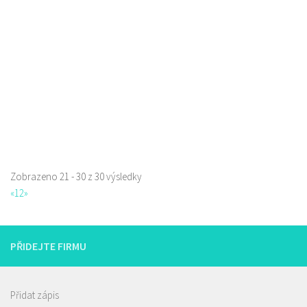
777135026
777135026
Web s objednávkou či nabídkou
prodej s sebou a rozvoz
Zobrazeno 21 - 30 z 30 výsledky
«
1
2
»
PŘIDEJTE FIRMU
Přidat zápis