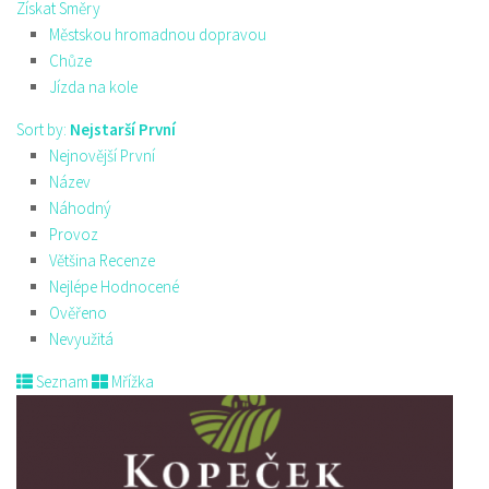
Získat Směry
Městskou hromadnou dopravou
Chůze
Jízda na kole
Sort by:
Nejstarší První
Nejnovější První
Název
Náhodný
Provoz
Většina Recenze
Nejlépe Hodnocené
Ověřeno
Nevyužitá
Seznam
Mřížka