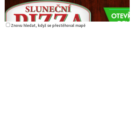
Znovu hledat, když se přestěhoval mapě
Pizzerie Sluneční
Restaurace
Sluneční 3204, Česká Lípa, Česko
1.83 km