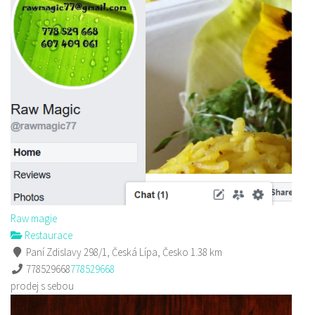
Raw magie
Restaurace
Paní Zdislavy 298/1, Česká Lípa, Česko
1.38 km
778529668
778529668
prodej s sebou