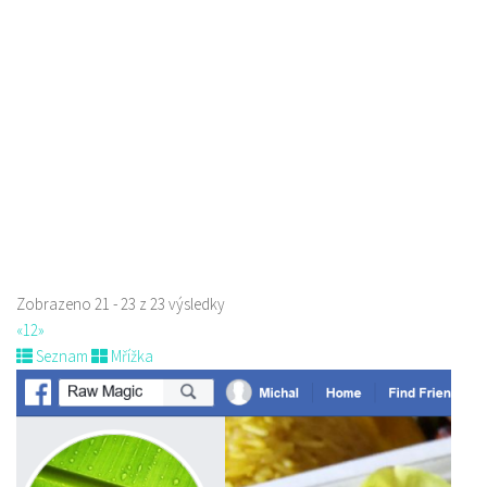
Roháče z Dubé 494, Česká Lípa, Česko
775434040
775434040
Web s objednávkou či nabídkou
Indická restaurace - Welcome Restaurant
Restaurace
náměstí Tomáše Garrigue Masaryka 197/30, Česká Lípa, Česko
774700414
774700414
Web s objednávkou či nabídkou
Nově otevřená indická restauce v centru České Lípy
Zobrazeno 21 - 23 z 23 výsledky
«
1
2
»
Seznam
Mřížka