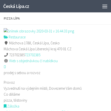
Česká Lípa.cz
Skip to content
PIZZA LÍPA
Restaurace
Máchova 1788, Česká Lípa, Česko
Máchova
Česká Lípa
Liberecký kraj
470 01
CZ
723702385
723702385
Web s objednávkou či nabídkou
prodej s sebou a rozvoz
Provoz
Vyzvednutí na výdejním místě, Dovezeme Vám domů
Co děláme
pizza, těstoviny
Záložka