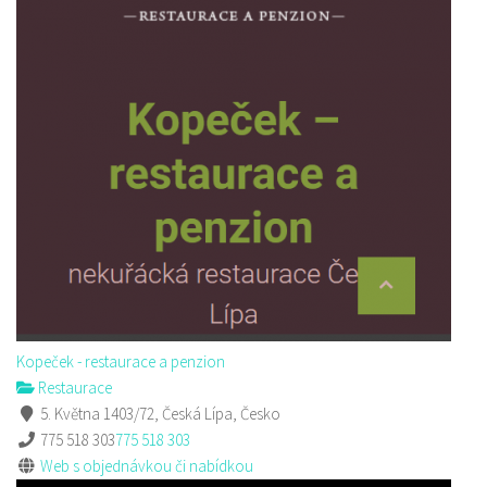
Kopeček - restaurace a penzion
Restaurace
5. Května 1403/72, Česká Lípa, Česko
775 518 303
775 518 303
Web s objednávkou či nabídkou