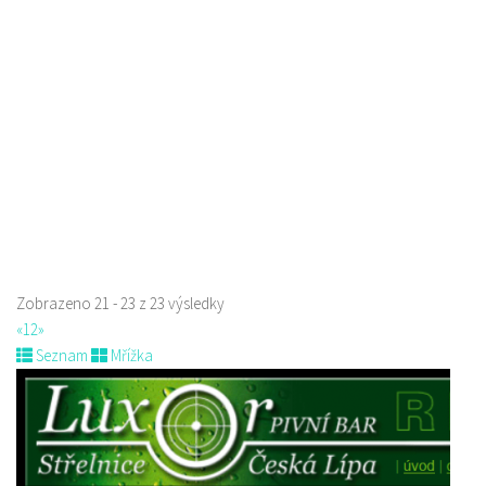
Roháče z Dubé 494, Česká Lípa, Česko
775434040
775434040
Web s objednávkou či nabídkou
Indická restaurace - Welcome Restaurant
Restaurace
náměstí Tomáše Garrigue Masaryka 197/30, Česká Lípa, Česko
774700414
774700414
Web s objednávkou či nabídkou
Nově otevřená indická restauce v centru České Lípy
Zobrazeno 21 - 23 z 23 výsledky
«
1
2
»
Seznam
Mřížka