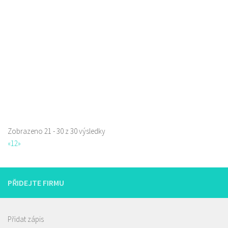
775 518 303
775 518 303
Web s objednávkou či nabídkou
Zobrazeno 21 - 30 z 30 výsledky
«
1
2
»
PŘIDEJTE FIRMU
Přidat zápis