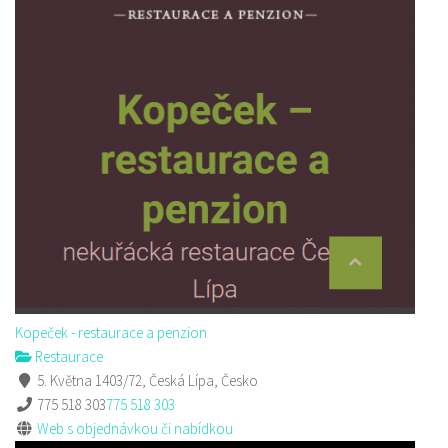
Kopeček - restaurace a penzion
Restaurace
5. Května 1403/72, Česká Lípa, Česko
775 518 303
775 518 303
Web s objednávkou či nabídkou