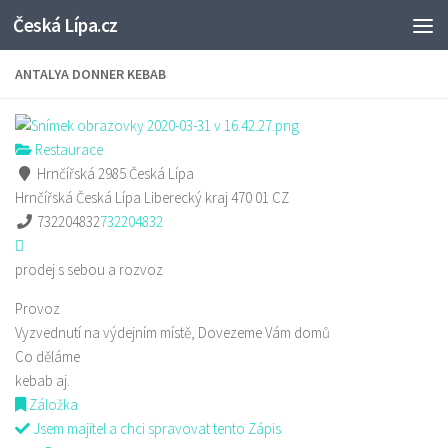
Česká Lípa.cz
Skip to content
ANTALYA DONNER KEBAB
Restaurace
Hrnčířská 2985 Česká Lípa
Hrnčířská
Česká Lípa
Liberecký kraj
470 01
CZ
732204832
732204832
prodej s sebou a rozvoz
Provoz
Vyzvednutí na výdejním místě, Dovezeme Vám domů
Co děláme
kebab aj.
Záložka
Jsem majitel a chci spravovat tento Zápis