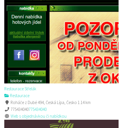
Restaurace Střelák
Restaurace
Roháče z Dubé 494, Česká Lípa, Česko
1.14 km
775434040
775434040
Web s objednávkou či nabídkou