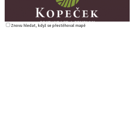
Znovu hledat, když se přestěhoval mapě
Kopeček - restaurace a penzion
Restaurace
5. Května 1403/72, Česká Lípa, Česko
1.29 km