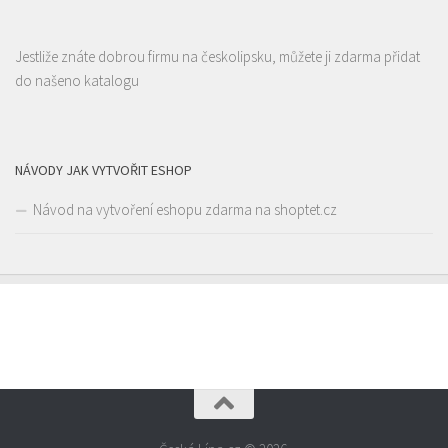
Restaurace Stará Lípa
Restaurace
Jestliže znáte dobrou firmu na českolipsku, můžete ji zdarma přidat
Liberecká 16, Stará Lípa, Česká Lípa, Česko
1.38 km
do našeno katalogu
775322054
775322054
Web s objednávkou či nabídkou
rozvoz
NÁVODY JAK VYTVOŘIT ESHOP
Návod na vytvoření eshopu zdarma na shoptet.cz