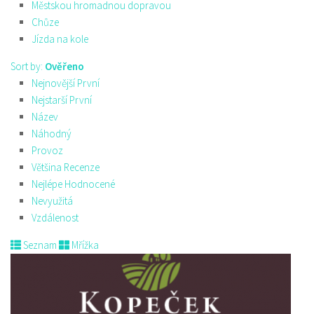
Městskou hromadnou dopravou
Chůze
Jízda na kole
Sort by:
Ověřeno
Nejnovější První
Nejstarší První
Název
Náhodný
Provoz
Většina Recenze
Nejlépe Hodnocené
Nevyužitá
Vzdálenost
Seznam
Mřížka