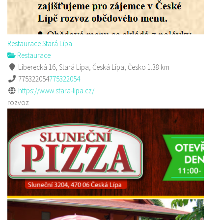
Restaurace Stará Lípa
Restaurace
Liberecká 16, Stará Lípa, Česká Lípa, Česko
1.38 km
775322054
775322054
https://www.stara-lipa.cz/
rozvoz