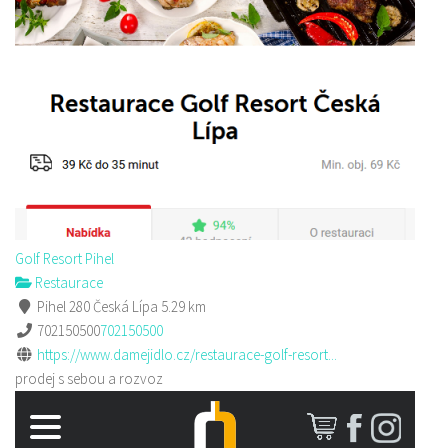
Golf Resort Pihel
Restaurace
Pihel 280 Česká Lípa
5.29 km
702150500
702150500
https://www.damejidlo.cz/restaurace-golf-resort...
prodej s sebou a rozvoz