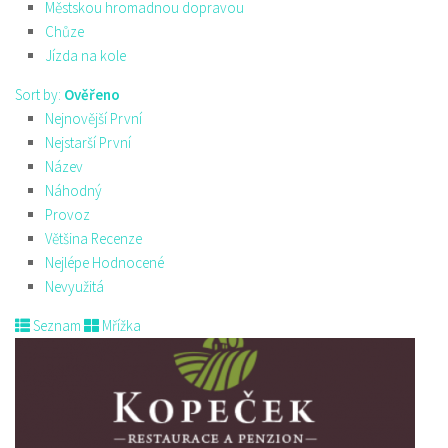
Městskou hromadnou dopravou
Chůze
Jízda na kole
Sort by:
Ověřeno
Nejnovější První
Nejstarší První
Název
Náhodný
Provoz
Většina Recenze
Nejlépe Hodnocené
Nevyužitá
Seznam
Mřížka