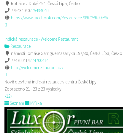
Roháče z Dubé 494, Česká Lípa, Česko
775434040
775434040
https://www.facebook.com/Restaurace-St%C5%99el%...
Indická restaurace - Welcome Restaurant
Restaurace
náměstí Tomáše Garrigue Masaryka 197/30, Česká Lípa, Česko
774700414
774700414
http://welcomerestaurant.cz/
Nově otevřená indická restauce v centru České Lípy
Zobrazeno 21 - 23 z 23 výsledky
«
1
2
»
Seznam
Mřížka