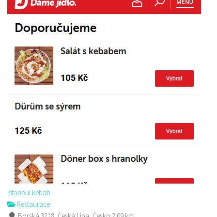
Istanbul kebab
Restaurace
Borská 3218, Česká Lípa, Česko
2.09 km