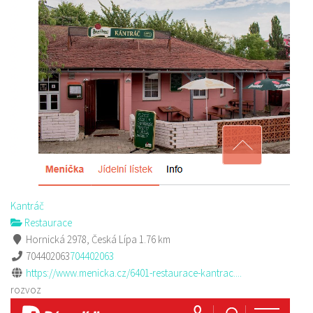
Kantráč
Restaurace
Hornická 2978, Česká Lípa
1.76 km
704402063
704402063
https://www.menicka.cz/6401-restaurace-kantrac....
rozvoz