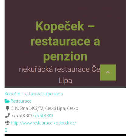
Kopeček - restaurace a penzion
Restaurace
5. Května 1403/72, Česká Lípa, Česko
775 518 303
775 518 303
http://www.restaurace-kopecek.cz/