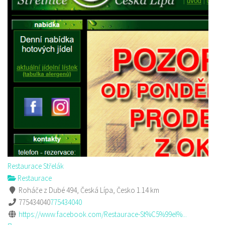
Restaurace Střelák
Restaurace
Roháče z Dubé 494, Česká Lípa, Česko
1.14 km
775434040
775434040
https://www.facebook.com/Restaurace-St%C5%99el%...