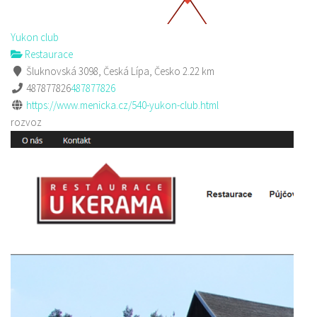
Yukon club
Restaurace
Šluknovská 3098, Česká Lípa, Česko
2.22 km
487877826
487877826
https://www.menicka.cz/540-yukon-club.html
rozvoz