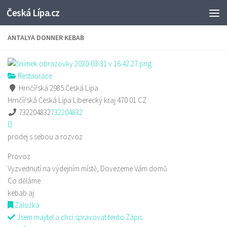
Česká Lípa.cz
Skip to content
ANTALYA DONNER KEBAB
Restaurace
Hrnčířská 2985 Česká Lípa
Hrnčířská
Česká Lípa
Liberecký kraj
470 01
CZ
732204832
732204832
prodej s sebou a rozvoz
Provoz
Vyzvednutí na výdejním místě, Dovezeme Vám domů
Co děláme
kebab aj.
Záložka
Jsem majitel a chci spravovat tento Zápis