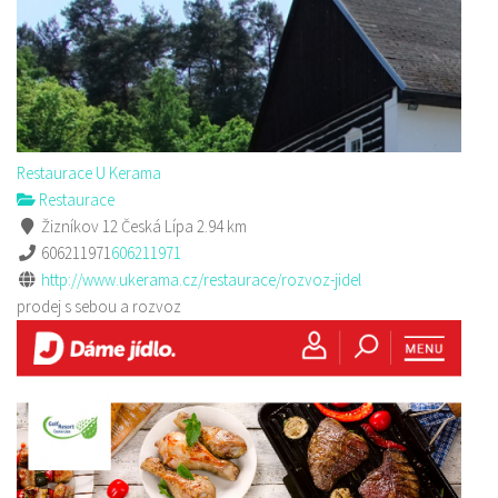
Restaurace U Kerama
Restaurace
Žizníkov 12 Česká Lípa
2.94 km
606211971
606211971
http://www.ukerama.cz/restaurace/rozvoz-jidel
prodej s sebou a rozvoz