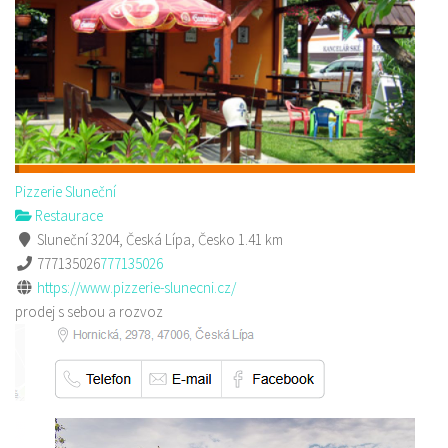
Pizzerie Sluneční
Restaurace
Sluneční 3204, Česká Lípa, Česko
1.41 km
777135026
777135026
https://www.pizzerie-slunecni.cz/
prodej s sebou a rozvoz