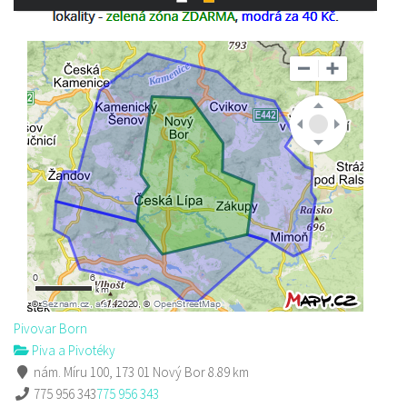
Pivovar Born
Piva a Pivotéky
nám. Míru 100, 173 01 Nový Bor
8.89 km
775 956 343
775 956 343