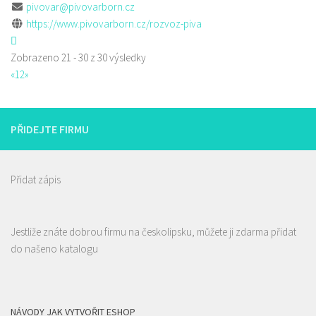
pivovar@pivovarborn.cz
https://www.pivovarborn.cz/rozvoz-piva
Zobrazeno 21 - 30 z 30 výsledky
«
1
2
»
PŘIDEJTE FIRMU
Přidat zápis
Jestliže znáte dobrou firmu na českolipsku, můžete ji zdarma přidat
do našeno katalogu
NÁVODY JAK VYTVOŘIT ESHOP