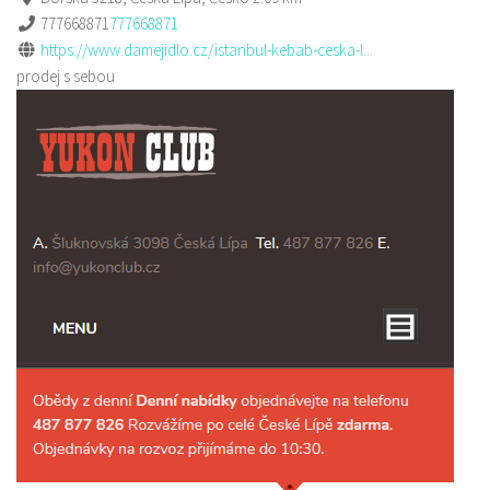
777668871
777668871
https://www.damejidlo.cz/istanbul-kebab-ceska-l...
prodej s sebou