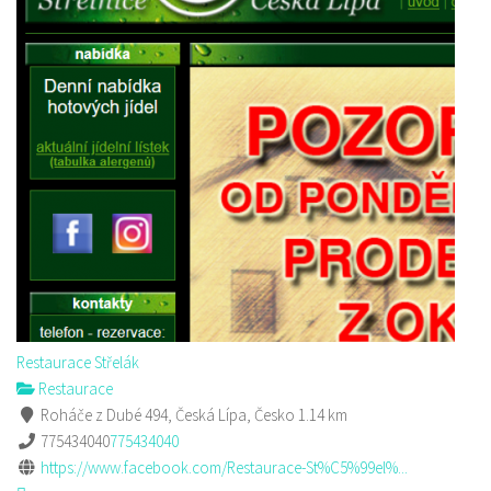
Restaurace Střelák
Restaurace
Roháče z Dubé 494, Česká Lípa, Česko
1.14 km
775434040
775434040
https://www.facebook.com/Restaurace-St%C5%99el%...