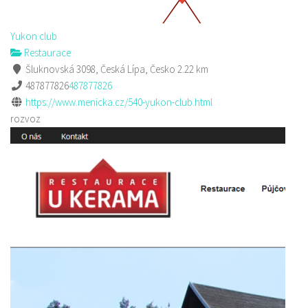
Yukon club
Restaurace
Šluknovská 3098, Česká Lípa, Česko
2.22 km
487877826
487877826
https://www.menicka.cz/540-yukon-club.html
rozvoz