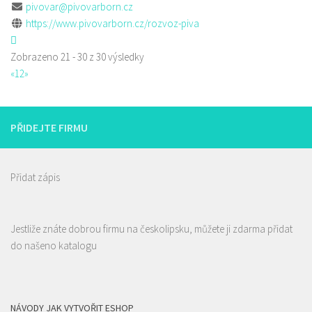
pivovar@pivovarborn.cz
https://www.pivovarborn.cz/rozvoz-piva
Zobrazeno 21 - 30 z 30 výsledky
«
1
2
»
PŘIDEJTE FIRMU
Přidat zápis
Jestliže znáte dobrou firmu na českolipsku, můžete ji zdarma přidat
do našeno katalogu
NÁVODY JAK VYTVOŘIT ESHOP