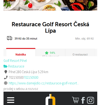
Golf Resort Pihel
Restaurace
Pihel 280 Česká Lípa
5.29 km
702150500
702150500
https://www.damejidlo.cz/restaurace-golf-resort...
prodej s sebou a rozvoz