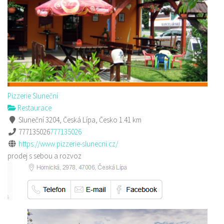
Pizzerie Sluneční
Restaurace
Sluneční 3204, Česká Lípa, Česko
1.41 km
777135026
777135026
https://www.pizzerie-slunecni.cz/
prodej s sebou a rozvoz