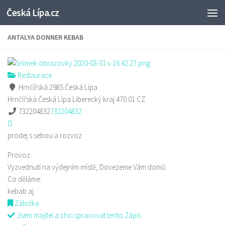
Česká Lípa.cz
Skip to content
ANTALYA DONNER KEBAB
Restaurace
Hrnčířská 2985 Česká Lípa
Hrnčířská
Česká Lípa
Liberecký kraj
470 01
CZ
732204832
732204832
prodej s sebou a rozvoz
Provoz
Vyzvednutí na výdejním místě, Dovezeme Vám domů
Co děláme
kebab aj.
Záložka
Jsem majitel a chci spravovat tento Zápis