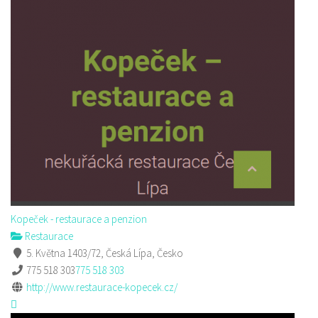
Kopeček - restaurace a penzion
Restaurace
5. Května 1403/72, Česká Lípa, Česko
775 518 303
775 518 303
http://www.restaurace-kopecek.cz/