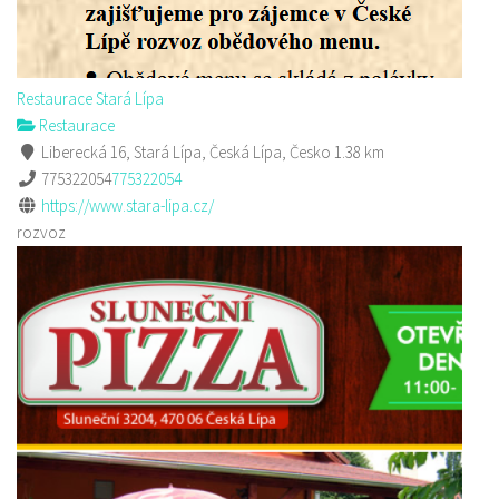
Restaurace Stará Lípa
Restaurace
Liberecká 16, Stará Lípa, Česká Lípa, Česko
1.38 km
775322054
775322054
https://www.stara-lipa.cz/
rozvoz