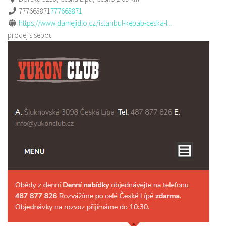
777668871
777668871
https://www.damejidlo.cz/istanbul-kebab-ceska-l...
prodej s sebou