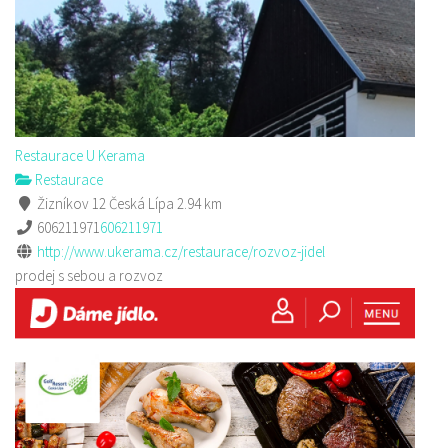
Restaurace U Kerama
Restaurace
Žizníkov 12 Česká Lípa
2.94 km
606211971
606211971
http://www.ukerama.cz/restaurace/rozvoz-jidel
prodej s sebou a rozvoz