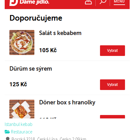
Istanbul kebab
Restaurace
Borská 3218, Česká Lípa, Česko
2.09 km