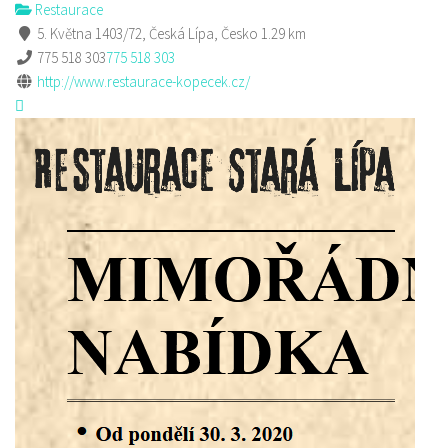
Restaurace
5. Května 1403/72, Česká Lípa, Česko
1.29 km
775 518 303
775 518 303
http://www.restaurace-kopecek.cz/