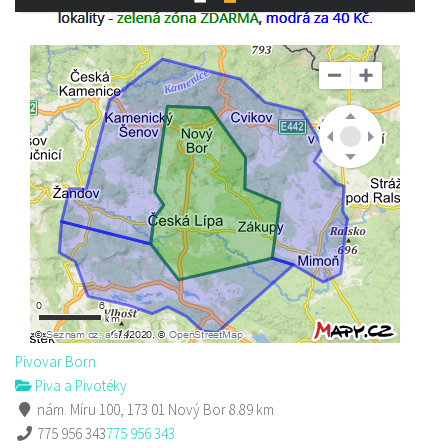
Pivovar Born
Piva a Pivotéky
nám. Míru 100, 173 01 Nový Bor
8.89 km
775 956 343
775 956 343