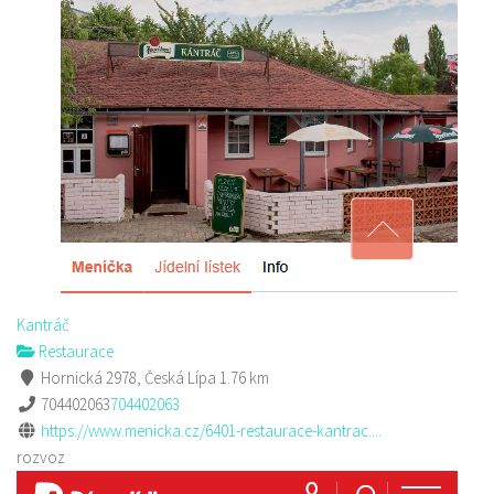
Kantráč
Restaurace
Hornická 2978, Česká Lípa
1.76 km
704402063
704402063
https://www.menicka.cz/6401-restaurace-kantrac....
rozvoz