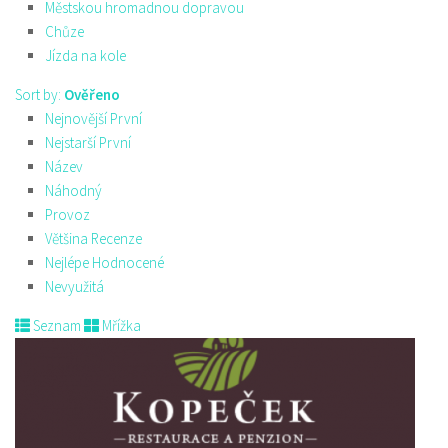
Městskou hromadnou dopravou
Chůze
Jízda na kole
Sort by:
Ověřeno
Nejnovější První
Nejstarší První
Název
Náhodný
Provoz
Většina Recenze
Nejlépe Hodnocené
Nevyužitá
Seznam
Mřížka