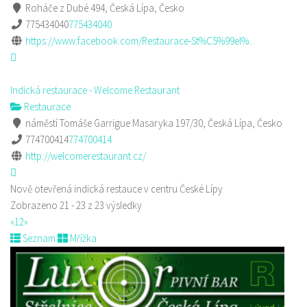
Roháče z Dubé 494, Česká Lípa, Česko
775434040
775434040
https://www.facebook.com/Restaurace-St%C5%99el%...
Indická restaurace - Welcome Restaurant
Restaurace
náměstí Tomáše Garrigue Masaryka 197/30, Česká Lípa, Česko
774700414
774700414
http://welcomerestaurant.cz/
Nově otevřená indická restauce v centru České Lípy
Zobrazeno 21 - 23 z 23 výsledky
«
1
2
»
Seznam
Mřížka