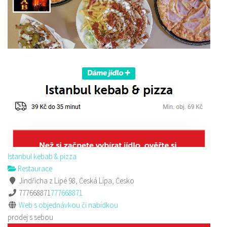
Istanbul kebab & pizza
Restaurace
Jindřicha z Lipé 98, Česká Lípa, Česko
777668871
777668871
Web s objednávkou či nabídkou
prodej s sebou