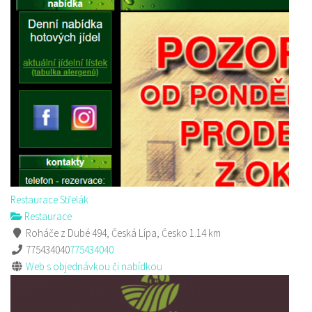
Sushi bar
Restaurace
Sokolská 264 Česká Lípa
606849413
606849413
Web s objednávkou či nabídkou
prodej s sebou
Restaurace Střelák
Restaurace
Roháče z Dubé 494, Česká Lípa, Česko
1.14 km
775434040
775434040
Web s objednávkou či nabídkou