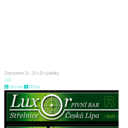
Sokolská 261/26, Česká Lípa, Česko
731009385
731009385
Web s objednávkou či nabídkou
prodej s sebou
Zobrazeno 21 - 23 z 23 výsledky
«
1
2
»
Seznam
Mřížka