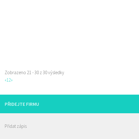
Web s objednávkou či nabídkou
Zobrazeno 21 - 30 z 30 výsledky
«
1
2
»
PŘIDEJTE FIRMU
Přidat zápis
Restaurace Stará Lípa