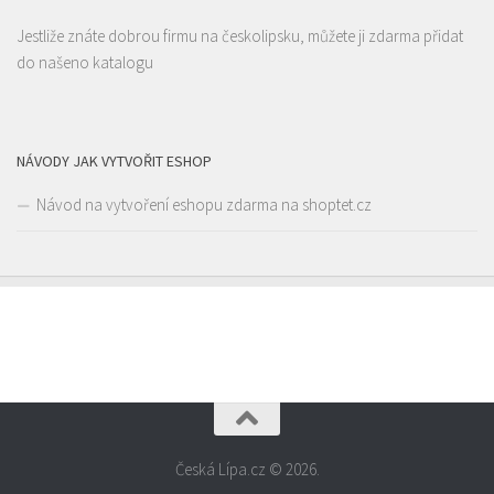
Restaurace
Jestliže znáte dobrou firmu na českolipsku, můžete ji zdarma přidat
Liberecká 16, Stará Lípa, Česká Lípa, Česko
1.38 km
do našeno katalogu
775322054
775322054
Web s objednávkou či nabídkou
rozvoz
NÁVODY JAK VYTVOŘIT ESHOP
Návod na vytvoření eshopu zdarma na shoptet.cz
Česká Lípa.cz © 2026.