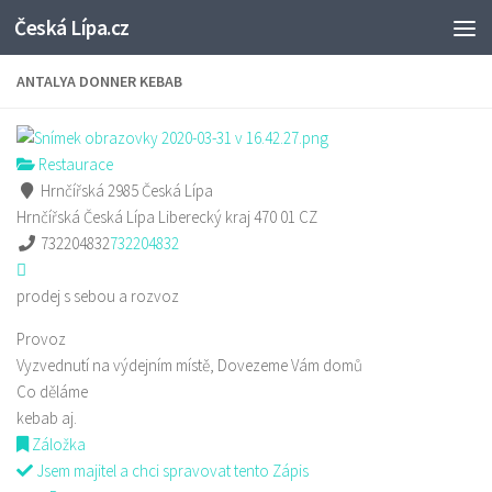
Česká Lípa.cz
Skip to content
ANTALYA DONNER KEBAB
Restaurace
Hrnčířská 2985 Česká Lípa
Hrnčířská
Česká Lípa
Liberecký kraj
470 01
CZ
732204832
732204832
prodej s sebou a rozvoz
Provoz
Vyzvednutí na výdejním místě, Dovezeme Vám domů
Co děláme
kebab aj.
Záložka
Jsem majitel a chci spravovat tento Zápis