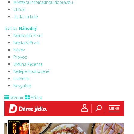
Městskou hromadnou dopravou
Chůze
Jízda na kole
Sort by:
Náhodný
Nejnovější První
Nejstarší První
Název
Provoz
Většina Recenze
Nejlépe Hodnocené
Ověřeno
Nevyužitá
Seznam
Mřížka