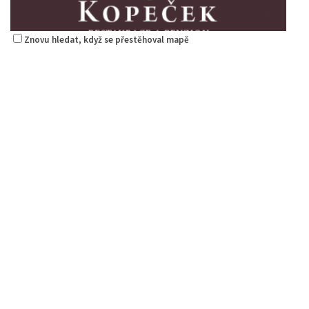
Znovu hledat, když se přestěhoval mapě
Kopeček - restaurace a penzion
Restaurace
5. Května 1403/72, Česká Lípa, Česko
1.29 km
775 518 303
775 518 303