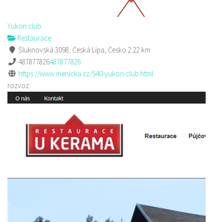
Yukon club
Restaurace
Šluknovská 3098, Česká Lípa, Česko
2.22 km
487877826
487877826
https://www.menicka.cz/540-yukon-club.html
rozvoz