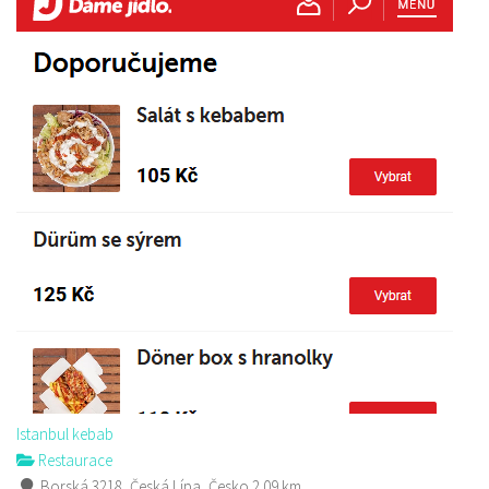
Istanbul kebab
Restaurace
Borská 3218, Česká Lípa, Česko
2.09 km