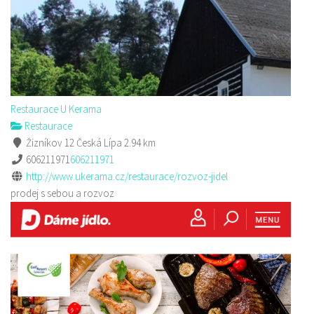
Restaurace U Kerama
Restaurace
Žizníkov 12 Česká Lípa
2.94 km
606211971
606211971
http://www.ukerama.cz/restaurace/rozvoz-jidel
prodej s sebou a rozvoz