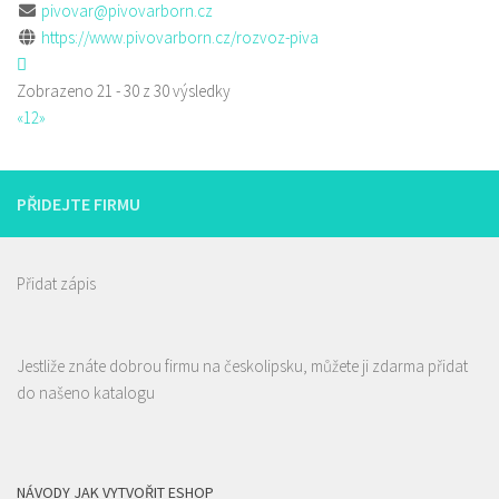
pivovar@pivovarborn.cz
https://www.pivovarborn.cz/rozvoz-piva
Zobrazeno 21 - 30 z 30 výsledky
«
1
2
»
PŘIDEJTE FIRMU
Přidat zápis
Jestliže znáte dobrou firmu na českolipsku, můžete ji zdarma přidat
do našeno katalogu
NÁVODY JAK VYTVOŘIT ESHOP