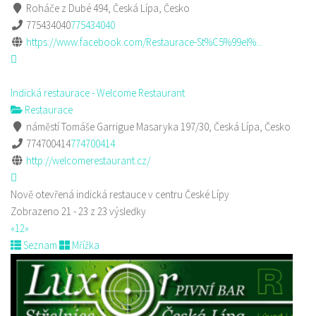
Roháče z Dubé 494, Česká Lípa, Česko
775434040
775434040
https://www.facebook.com/Restaurace-St%C5%99el%...
Indická restaurace - Welcome Restaurant
Restaurace
náměstí Tomáše Garrigue Masaryka 197/30, Česká Lípa, Česko
774700414
774700414
http://welcomerestaurant.cz/
Nově otevřená indická restauce v centru České Lípy
Zobrazeno 21 - 23 z 23 výsledky
«
1
2
»
Seznam
Mřížka