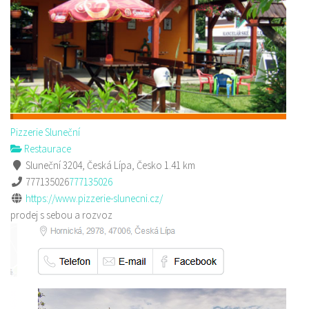
Pizzerie Sluneční
Restaurace
Sluneční 3204, Česká Lípa, Česko
1.41 km
777135026
777135026
https://www.pizzerie-slunecni.cz/
prodej s sebou a rozvoz