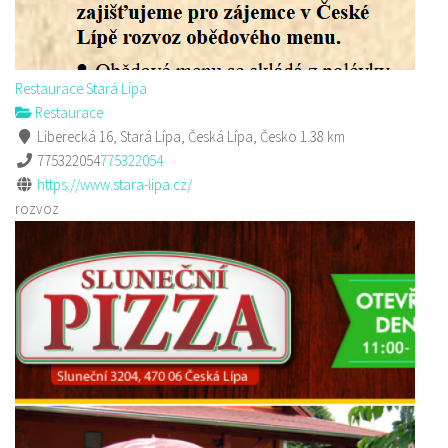
Restaurace Stará Lípa
Restaurace
Liberecká 16, Stará Lípa, Česká Lípa, Česko
1.38 km
775322054
775322054
https://www.stara-lipa.cz/
rozvoz