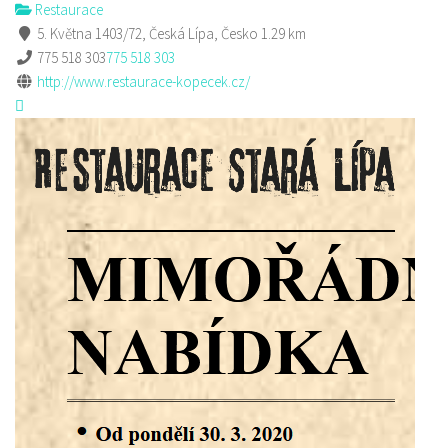
Restaurace
5. Května 1403/72, Česká Lípa, Česko
1.29 km
775 518 303
775 518 303
http://www.restaurace-kopecek.cz/