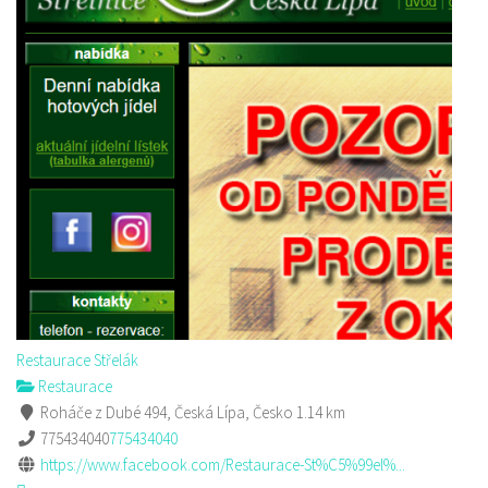
Restaurace Střelák
Restaurace
Roháče z Dubé 494, Česká Lípa, Česko
1.14 km
775434040
775434040
https://www.facebook.com/Restaurace-St%C5%99el%...