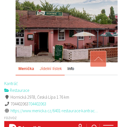
Kantráč
Restaurace
Hornická 2978, Česká Lípa
1.76 km
704402063
704402063
https://www.menicka.cz/6401-restaurace-kantrac....
rozvoz