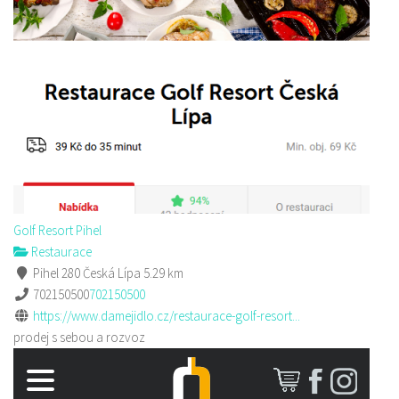
Golf Resort Pihel
Restaurace
Pihel 280 Česká Lípa
5.29 km
702150500
702150500
https://www.damejidlo.cz/restaurace-golf-resort...
prodej s sebou a rozvoz