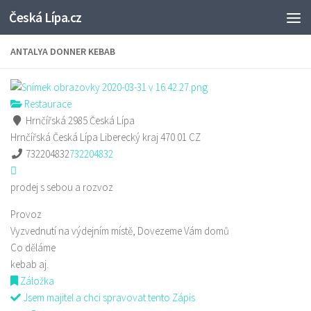
Česká Lípa.cz
Skip to content
ANTALYA DONNER KEBAB
Restaurace
Hrnčířská 2985 Česká Lípa
Hrnčířská
Česká Lípa
Liberecký kraj
470 01
CZ
732204832
732204832
prodej s sebou a rozvoz
Provoz
Vyzvednutí na výdejním místě, Dovezeme Vám domů
Co děláme
kebab aj.
Záložka
Jsem majitel a chci spravovat tento Zápis