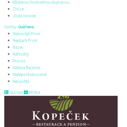
Městskou hromadnou dopravou
Chůze
Jízda na kole
Sort by:
Ověřeno
Nejnovější První
Nejstarší První
Název
Náhodný
Provoz
Většina Recenze
Nejlépe Hodnocené
Nevyužitá
Seznam
Mřížka