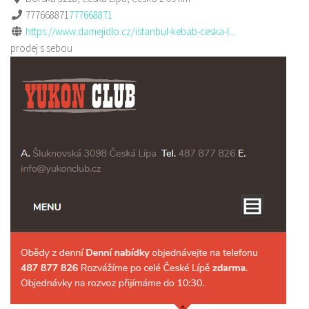
777668871
777668871
https://www.damejidlo.cz/istanbul-kebab-ceska-l...
prodej s sebou