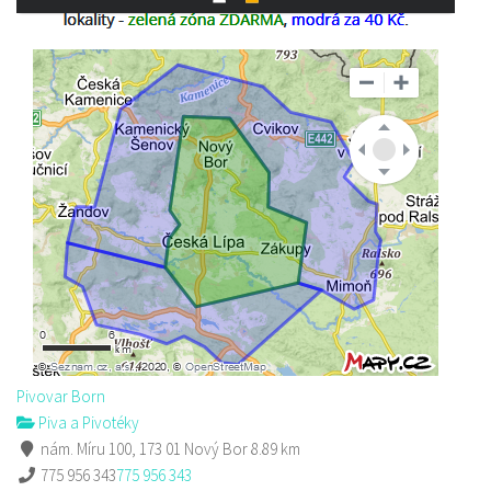
Pivovar Born
Piva a Pivotéky
nám. Míru 100, 173 01 Nový Bor
8.89 km
775 956 343
775 956 343