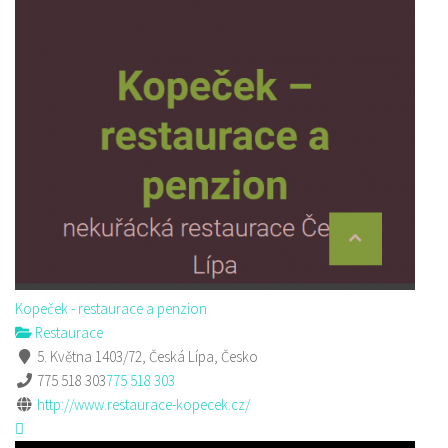
Kopeček - restaurace a penzion
Restaurace
5. Května 1403/72, Česká Lípa, Česko
775 518 303
775 518 303
http://www.restaurace-kopecek.cz/