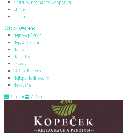
Městskou hromadnou dopravou
Chůze
Jízda na kole
Sort by:
Ověřeno
Nejnovější První
Nejstarší První
Název
Náhodný
Provoz
Většina Recenze
Nejlépe Hodnocené
Nevyužitá
Seznam
Mřížka