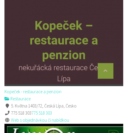
Kopeček - restaurace a penzion
Restaurace
5. Května 1403/72, Česká Lípa, Česko
775 518 303
775 518 303
Web s objednávkou či nabídkou