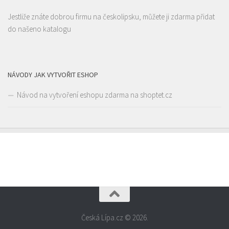
Restaurace
Jestliže znáte dobrou firmu na českolipsku, můžete ji zdarma přidat
Liberecká 16, Stará Lípa, Česká Lípa, Česko
1.38 km
do našeno katalogu
775322054
775322054
Web s objednávkou či nabídkou
rozvoz
NÁVODY JAK VYTVOŘIT ESHOP
Návod na vytvoření eshopu zdarma na shoptet.cz
Česká Lípa.cz © 2026.