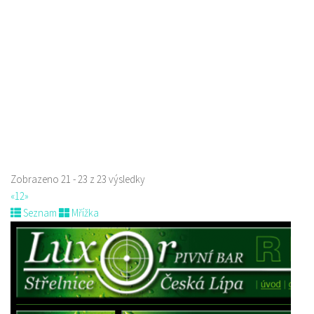
775434040
775434040
Web s objednávkou či nabídkou
Indická restaurace - Welcome Restaurant
Restaurace
náměstí Tomáše Garrigue Masaryka 197/30, Česká Lípa, Česko
774700414
774700414
Web s objednávkou či nabídkou
Nově otevřená indická restauce v centru České Lípy
Zobrazeno 21 - 23 z 23 výsledky
«
1
2
»
Seznam
Mřížka