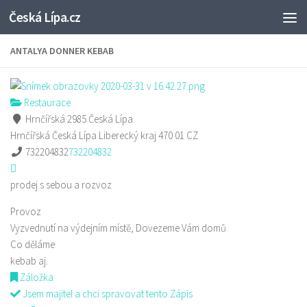
Česká Lípa.cz
Skip to content
ANTALYA DONNER KEBAB
Restaurace
Hrnčířská 2985 Česká Lípa
Hrnčířská
Česká Lípa
Liberecký kraj
470 01
CZ
732204832
732204832
prodej s sebou a rozvoz
Provoz
Vyzvednutí na výdejním místě, Dovezeme Vám domů
Co děláme
kebab aj.
Záložka
Jsem majitel a chci spravovat tento Zápis