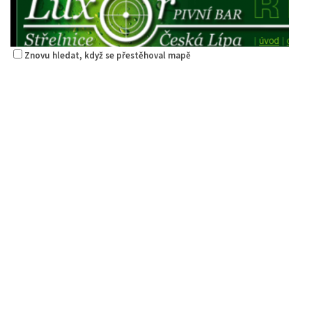
Znovu hledat, když se přestěhoval mapě
Restaurace Střelák
Restaurace
Roháče z Dubé 494, Česká Lípa, Česko