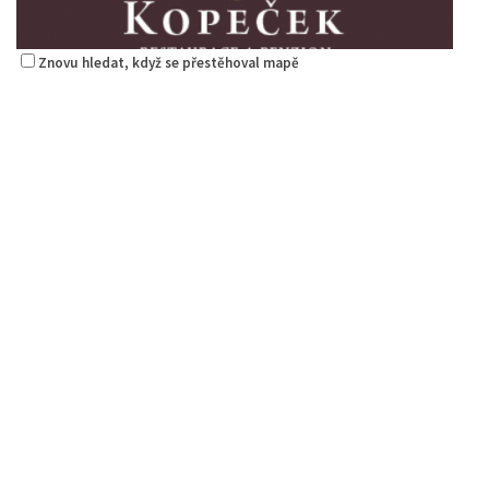
Znovu hledat, když se přestěhoval mapě
Kopeček - restaurace a penzion
Restaurace
5. Května 1403/72, Česká Lípa, Česko
1.29 km
775 518 303
775 518 303