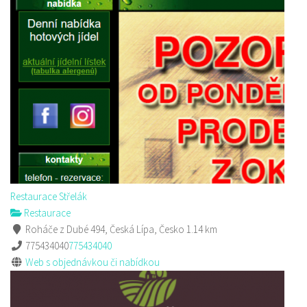
Restaurace Střelák
Restaurace
Roháče z Dubé 494, Česká Lípa, Česko
1.14 km
775434040
775434040
Web s objednávkou či nabídkou