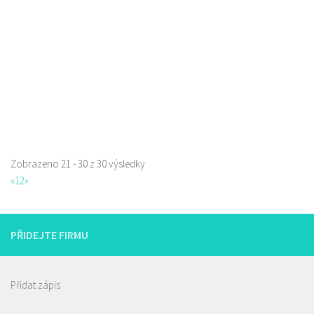
Web s objednávkou či nabídkou
Zobrazeno 21 - 30 z 30 výsledky
«
1
2
»
PŘIDEJTE FIRMU
Přidat zápis
Restaurace Stará Lípa