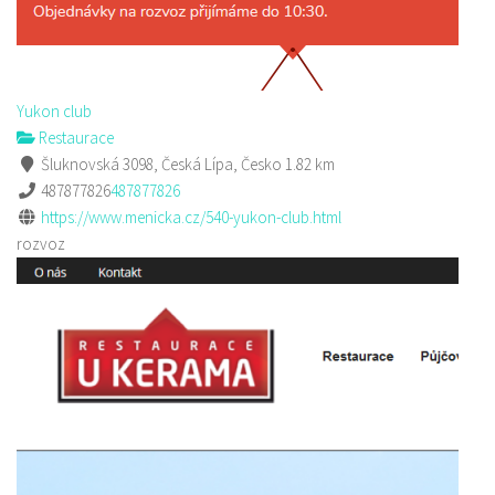
Yukon club
Restaurace
Šluknovská 3098, Česká Lípa, Česko
1.82 km
487877826
487877826
https://www.menicka.cz/540-yukon-club.html
rozvoz