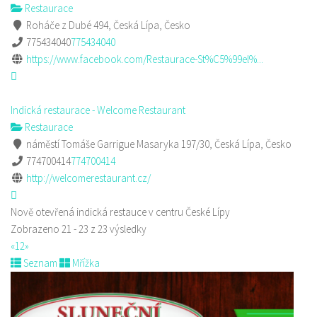
Restaurace
Roháče z Dubé 494, Česká Lípa, Česko
775434040
775434040
https://www.facebook.com/Restaurace-St%C5%99el%...
Indická restaurace - Welcome Restaurant
Restaurace
náměstí Tomáše Garrigue Masaryka 197/30, Česká Lípa, Česko
774700414
774700414
http://welcomerestaurant.cz/
Nově otevřená indická restauce v centru České Lípy
Zobrazeno 21 - 23 z 23 výsledky
«
1
2
»
Seznam
Mřížka