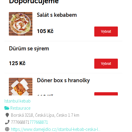
Istanbul kebab
Restaurace
Borská 3218, Česká Lípa, Česko
1.7 km
777668871
777668871
https://www.damejidlo.cz/istanbul-kebab-ceska-l...