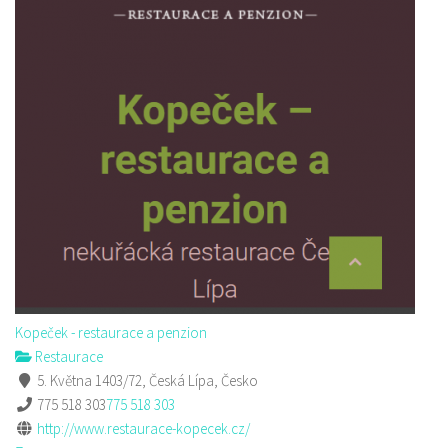
Kopeček - restaurace a penzion
Restaurace
5. Května 1403/72, Česká Lípa, Česko
775 518 303
775 518 303
http://www.restaurace-kopecek.cz/