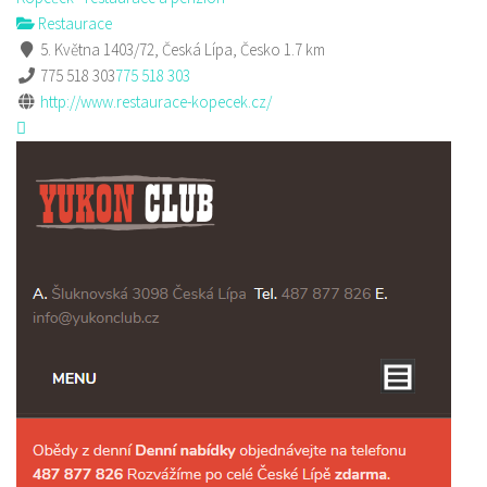
Restaurace
5. Května 1403/72, Česká Lípa, Česko
1.7 km
775 518 303
775 518 303
http://www.restaurace-kopecek.cz/