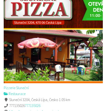
Pizzerie Sluneční
Restaurace
Sluneční 3204, Česká Lípa, Česko
1.05 km
777135026
777135026