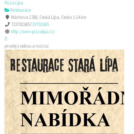
Pizza Lípa
Restaurace
Máchova 1788, Česká Lípa, Česko
1.14 km
723702385
723702385
http://www.pizzalipa.cz/
prodej s sebou a rozvoz