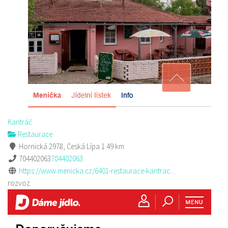
Kantráč
Restaurace
Hornická 2978, Česká Lípa
1.49 km
704402063
704402063
https://www.menicka.cz/6401-restaurace-kantrac....
rozvoz