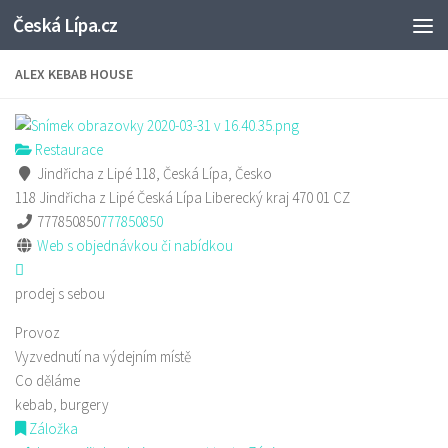
Česká Lípa.cz
Skip to content
ALEX KEBAB HOUSE
Restaurace
Jindřicha z Lipé 118, Česká Lípa, Česko
118 Jindřicha z Lipé
Česká Lípa
Liberecký kraj
470 01
CZ
777850850
777850850
Web s objednávkou či nabídkou
prodej s sebou
Provoz
Vyzvednutí na výdejním místě
Co děláme
kebab, burgery
Záložka