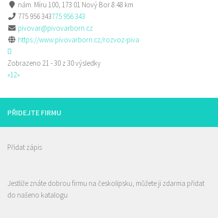
nám. Míru 100, 173 01 Nový Bor
8.48 km
775 956 343
775 956 343
pivovar@pivovarborn.cz
https://www.pivovarborn.cz/rozvoz-piva
Zobrazeno 21 - 30 z 30 výsledky
«
1
2
»
PŘIDEJTE FIRMU
Přidat zápis
Jestliže znáte dobrou firmu na českolipsku, můžete ji zdarma přidat
do našeno katalogu