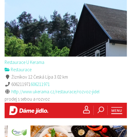
Restaurace U Kerama
Restaurace
Žizníkov 12 Česká Lípa
3.02 km
606211971
606211971
http://www.ukerama.cz/restaurace/rozvoz-jidel
prodej s sebou a rozvoz