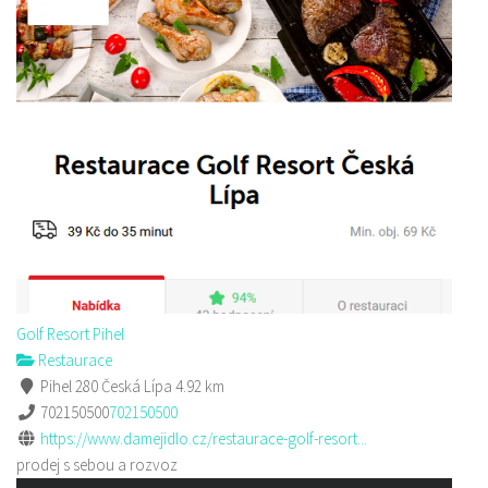
Golf Resort Pihel
Restaurace
Pihel 280 Česká Lípa
4.92 km
702150500
702150500
https://www.damejidlo.cz/restaurace-golf-resort...
prodej s sebou a rozvoz