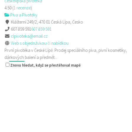
Českolipská pivotéka
4.50
(
1 recenze
)
Piva a Pivotéky
Klášterní 249/2, 470 01 Česká Lípa, Česko
607 859 591
607 859 591
clpivoteka@email.cz
Web s objednávkou či nabídkou
První pivotéka v České Lípě. Prodej speciálního piva, pivní kosmetiky,
dárkových balení a předmět...
Znovu hledat, když se přestěhoval mapě