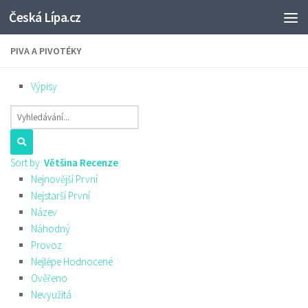
Česká Lípa.cz
Skip to content
PIVA A PIVOTÉKY
Výpisy
Sort by:
Většina Recenze
Nejnovější První
Nejstarší První
Název
Náhodný
Provoz
Nejlépe Hodnocené
Ověřeno
Nevyužitá