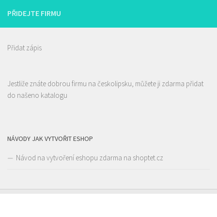
PŘIDEJTE FIRMU
Přidat zápis
Jestliže znáte dobrou firmu na českolipsku, můžete ji zdarma přidat
do našeno katalogu
NÁVODY JAK VYTVOŘIT ESHOP
Návod na vytvoření eshopu zdarma na shoptet.cz
Pivovar Born
Piva a Pivotéky
nám. Míru 100, 173 01 Nový Bor
775 956 343
775 956 343