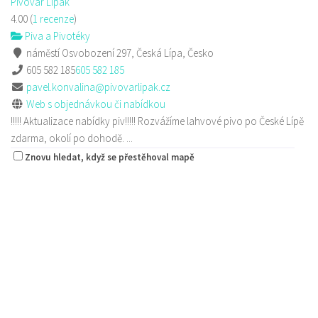
Pivovar Lipák
4.00
(
1 recenze
)
Piva a Pivotéky
náměstí Osvobození 297, Česká Lípa, Česko
605 582 185
605 582 185
pavel.konvalina@pivovarlipak.cz
Web s objednávkou či nabídkou
!!!!! Aktualizace nabídky piv!!!!! Rozvážíme lahvové pivo po České Lípě
zdarma, okolí po dohodě. ...
Znovu hledat, když se přestěhoval mapě