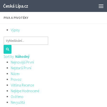
Česká Lípa.cz
Skip to content
PIVA A PIVOTÉKY
Výpisy
Sort by:
Náhodný
Nejnovější První
Nejstarší První
Název
Provoz
Většina Recenze
Nejlépe Hodnocené
Ověřeno
Nevyužitá