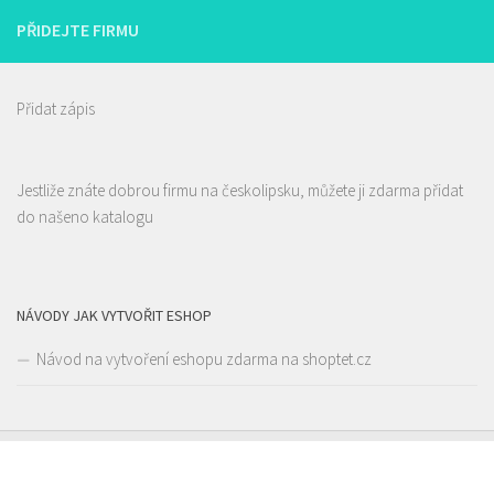
PŘIDEJTE FIRMU
Přidat zápis
Jestliže znáte dobrou firmu na českolipsku, můžete ji zdarma přidat
do našeno katalogu
NÁVODY JAK VYTVOŘIT ESHOP
Návod na vytvoření eshopu zdarma na shoptet.cz
Pivovar Born
Piva a Pivotéky
nám. Míru 100, 173 01 Nový Bor
775 956 343
775 956 343