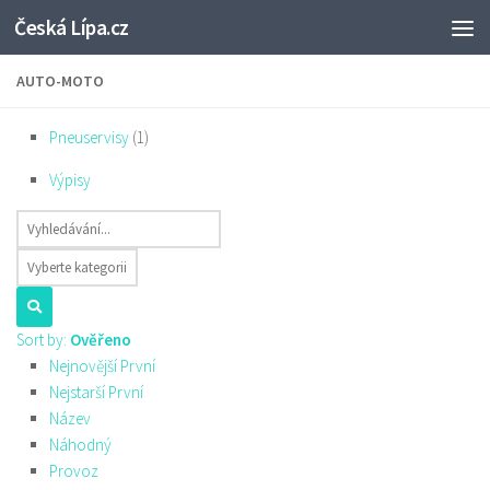
Česká Lípa.cz
Skip to content
AUTO-MOTO
Pneuservisy
(1)
Výpisy
Sort by:
Ověřeno
Nejnovější První
Nejstarší První
Název
Náhodný
Provoz