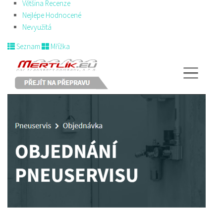
Většina Recenze
Nejlépe Hodnocené
Nevyužitá
Seznam
Mřížka