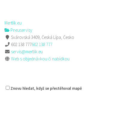
Mertlík.eu
Pneuservisy
Svárovská 3409, Česká Lípa, Česko
602 138 777
602 138 777
servis@mertlik.eu
Web s objednávkou či nabídkou
Znovu hledat, když se přestěhoval mapě