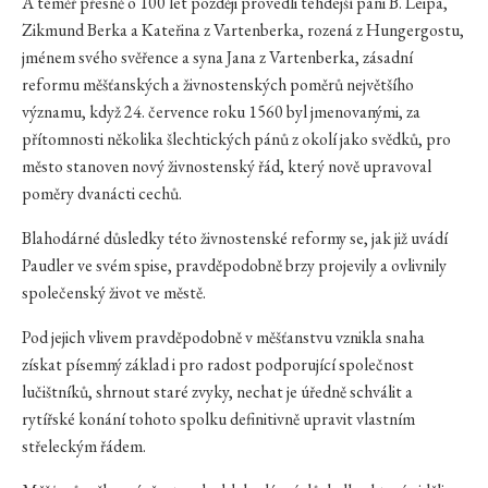
A téměř přesně o 100 let později provedli tehdejší páni B. Leipa,
Zikmund Berka a Kateřina z Vartenberka, rozená z Hungergostu,
jménem svého svěřence a syna Jana z Vartenberka, zásadní
reformu měšťanských a živnostenských poměrů největšího
významu, když 24. července roku 1560 byl jmenovanými, za
přítomnosti několika šlechtických pánů z okolí jako svědků, pro
město stanoven nový živnostenský řád, který nově upravoval
poměry dvanácti cechů.
Blahodárné důsledky této živnostenské reformy se, jak již uvádí
Paudler ve svém spise, pravděpodobně brzy projevily a ovlivnily
společenský život ve městě.
Pod jejich vlivem pravděpodobně v měšťanstvu vznikla snaha
získat písemný základ i pro radost podporující společnost
lučištníků, shrnout staré zvyky, nechat je úředně schválit a
rytířské konání tohoto spolku definitivně upravit vlastním
střeleckým řádem.