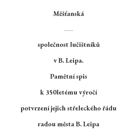
Měšťanská
..........
společnost lučištníků
v B. Leipa.
Pamětní spis
k 350letému výročí
potvrzení jejich střeleckého řádu
radou města B. Leipa