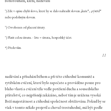
bohorouhání, klení, nadávání
¹) Zde v opisu chybí slovo, které by se dalo nahradit slovem „kuše“, „výstřel“
nebo podobným slovem.
²) Osvobozen od placení útraty.
³) Platit celou útratu. - Irte = útrata, hospodský účet.
⁴) Především.
11
nadávání a přísahání během a při této ctihodné komunitě a
rytířském cvičení, které bylo započato a prováděno pouze pro
blaho vlasti a cvičení těla vedle potěšení ducha a sousedského
přátelství, co nejpřísněji zakázáno, neboť tím je urážena vysoká
Boží majestátnost a ctihodná společnost obtěžována. Pokud by se
však v tomto někdo projevil a choval trestuhodně, má být podle