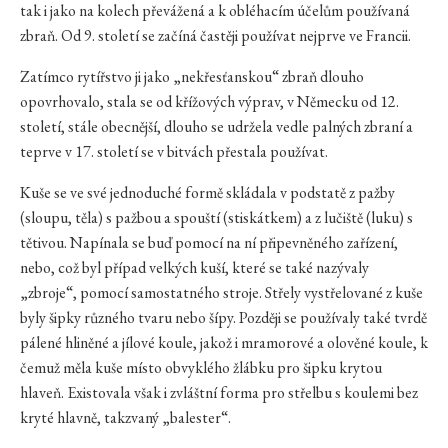
tak i jako na kolech převážená a k obléhacím účelům používaná
zbraň. Od 9. století se začíná častěji používat nejprve ve Francii.
Zatímco rytířstvo ji jako „nekřesťanskou“ zbraň dlouho
opovrhovalo, stala se od křížových výprav, v Německu od 12.
století, stále obecnější, dlouho se udržela vedle palných zbraní a
teprve v 17. století se v bitvách přestala používat.
Kuše se ve své jednoduché formě skládala v podstatě z pažby
(sloupu, těla) s pažbou a spouští (stiskátkem) a z lučiště (luku) s
tětivou. Napínala se buď pomocí na ní připevněného zařízení,
nebo, což byl případ velkých kuší, které se také nazývaly
„zbroje“, pomocí samostatného stroje. Střely vystřelované z kuše
byly šipky různého tvaru nebo šípy. Později se používaly také tvrdě
pálené hliněné a jílové koule, jakož i mramorové a olověné koule, k
čemuž měla kuše místo obvyklého žlábku pro šipku krytou
hlaveň. Existovala však i zvláštní forma pro střelbu s koulemi bez
kryté hlavně, takzvaný „balester“.