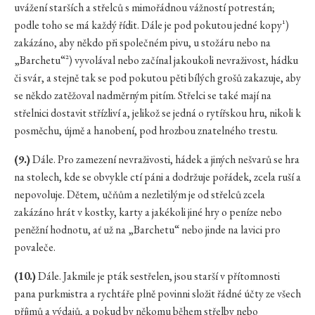
uvážení starších a střelců s mimořádnou vážností potrestán;
podle toho se má každý řídit. Dále je pod pokutou jedné kopy¹)
zakázáno, aby někdo při společném pivu, u stožáru nebo na
„Barchetu“²) vyvolával nebo začínal jakoukoli nevraživost, hádku
či svár, a stejně tak se pod pokutou pěti bílých grošů zakazuje, aby
se někdo zatěžoval nadměrným pitím. Střelci se také mají na
střelnici dostavit střízliví a, jelikož se jedná o rytířskou hru, nikoli k
posměchu, újmě a hanobení, pod hrozbou znatelného trestu.
(9.)
Dále. Pro zamezení nevraživosti, hádek a jiných nešvarů se hra
na stolech, kde se obvykle ctí páni a dodržuje pořádek, zcela ruší a
nepovoluje. Dětem, učňům a nezletilým je od střelců zcela
zakázáno hrát v kostky, karty a jakékoli jiné hry o peníze nebo
peněžní hodnotu, ať už na „Barchetu“ nebo jinde na lavici pro
povaleče.
(10.)
Dále. Jakmile je pták sestřelen, jsou starší v přítomnosti
pana purkmistra a rychtáře plně povinni složit řádné účty ze všech
příjmů a výdajů, a pokud by někomu během střelby nebo