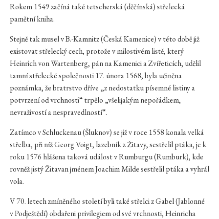
Rokem 1549 začíná také tetscherská (děčínská) střelecká
pamětní kniha.
Stejně tak musel v B.-Kamnitz (Česká Kamenice) v této době již
existovat střelecký cech, protože v milostivém listě, který
Heinrich von Wartenberg, pán na Kamenici a Zvířeticích, udělil
tamní střelecké společnosti 17. února 1568, byla učiněna
poznámka, že bratrstvo dříve „z nedostatku písemné listiny a
potvrzení od vrchnosti“ trpělo „všelijakým nepořádkem,
nevraživostí a nespravedlností“.
Zatímco v Schluckenau (Šluknov) se již v roce 1558 konala velká
střelba, při níž Georg Voigt, lazebník z Žitavy, sestřelil ptáka, je k
roku 1576 hlášena taková událost v Rumburgu (Rumburk), kde
rovněž jistý Žitavan jménem Joachim Milde sestřelil ptáka a vyhrál
vola.
V 70. letech zmíněného století byli také střelci z Gabel (Jablonné
v Podještědí) obdařeni privilegiem od své vrchnosti, Heinricha