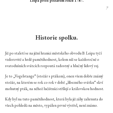
Leipa před požárem roku 1787.
7
Historie spolku.
Již po staletí se na jižní hranici městského obvodu B. Leipa tyčí
vzdorovitě a hrdě pamětihodnost, kolem níž se každoročně o
svatodušních svátcích rozpoutá radostný a hlučný lidový rej.
Je to „Vogelstange“ (stožár s ptákem), onen všem dobře známý
stožár, na kterém se rok co rok v době „líbezného svátku“ skví
mohutný pták, na něhož lučištníci střílejí o královskou hodnost.
Kdy byl na tuto pamětihodnost, která byla již záhy zahrnuta do
všech pohledů na město, vypálen první výstřel, není známo.