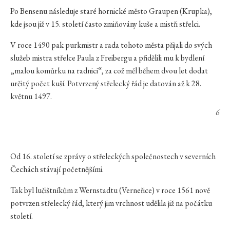
Po Bensenu následuje staré hornické město Graupen (Krupka),
kde jsou již v 15. století často zmiňovány kuše a mistři střelci.
V roce 1490 pak purkmistr a rada tohoto města přijali do svých
služeb mistra střelce Paula z Freibergu a přidělili mu k bydlení
„malou komůrku na radnici“, za což měl během dvou let dodat
určitý počet kuší. Potvrzený střelecký řád je datován až k 28.
květnu 1497.
6
Od 16. století se zprávy o střeleckých společnostech v severních
Čechách stávají početnějšími.
Tak byl lučištníkům z Wernstadtu (Verneřice) v roce 1561 nově
potvrzen střelecký řád, který jim vrchnost udělila již na počátku
století.