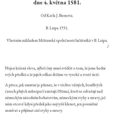
dne 4. května 1581.
Od Karla J. Bienerta.
B. Leipa 1931.
Vlastním nákladem Měšťanské společnosti lučištníků v B. Leipa.
1
Nejen krásná slova, nýbrž činy musí svědčit o tom, že jsme hodni
svých předků a že jejich odkaz držíme ve vysoké a svaté úctě.
A přece, jak smutné je přiznat, že v těchto vážných, bouřlivých
časech plných nebezpečí existují i Němci, kteří se odvažují nad
německým národním bohatstvím, německými zvyky a mravy, jež
nám otcové kdysi předali jako nejvyšší klenot, jen posměšně
usmívat a přijímat cizí zvyky a mravy.