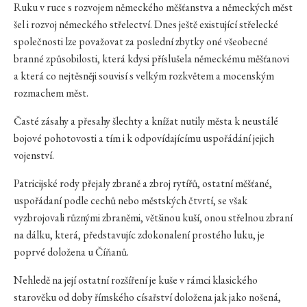
Ruku v ruce s rozvojem německého měšťanstva a německých měst
šel i rozvoj německého střelectví. Dnes ještě existující střelecké
společnosti lze považovat za poslední zbytky oné všeobecné
branné způsobilosti, která kdysi příslušela německému měšťanovi
a která co nejtěsněji souvisí s velkým rozkvětem a mocenským
rozmachem měst.
Časté zásahy a přesahy šlechty a knížat nutily města k neustálé
bojové pohotovosti a tím i k odpovídajícímu uspořádání jejich
vojenství.
Patricijské rody přejaly zbraně a zbroj rytířů, ostatní měšťané,
uspořádaní podle cechů nebo městských čtvrtí, se však
vyzbrojovali různými zbraněmi, většinou kuší, onou střelnou zbraní
na dálku, která, představujíc zdokonalení prostého luku, je
poprvé doložena u Číňanů.
Nehledě na její ostatní rozšíření je kuše v rámci klasického
starověku od doby římského císařství doložena jak jako nošená,