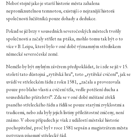
Neboť stejně jako je starší historie města zahalena
neproniknutelnou temnotou, existují i o nejranější historii
společnosti lučištníků pouze dohady a dedukce.
Pokud se již brzy v sousedních severočeských městech tvořily
společnosti a začaly střílet na ptáka, mohlo tomu tak být o to
více v B. Leipa, které bylo v oné době významným střediskem
německé severočeské země.
Nemělo by být mylným závěrem předpokládat, že i zde se již v 15.
století tato důstojná „rytířská hra“, toto „rytířské cvičení“, jak se
uvádí ve střeleckém řádu z roku 1581, „začala a provozovala
pouze pro blaho vlasti a cvičení těla, vedle potěšení ducha a
sousedského přátelství“. Zda se v oné době měšťané zřekli
psaného střeleckého řádu a řídili se pouze starými zvyklostmi a
tradicemi, nebo zda byly jejich listiny příležitostně zničeny, není
známo. V obou případech je však z událostí městské historie
pochopitelné, proč byl v roce 1581 sepsán a magistrátem města
potvrzen písemný střelecký řád.