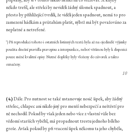
někdo trefil, ale střelci by neviděli žádný úlomek spadnout, a
přesto by přihlížející tvrdili, že viděli jeden spadnout, nemá to pro
zamezení hádkám a průtahům platit, nýbrž má být považováno za
neplatné a netrefené.
¹) Při reprodukci tohoto i ostatních listinných textů byla až na ojedinělé výjimky
použita dnešní pravidla pravopisu a interpunkce, neboť většinou byly k dispozici
pouze méně kvalitní opisy. Nutné doplňky byly vloženy do závorek a takto
označeny.
10
(4.)
Dále. Pro nutnost se také ustanovuje nosič šipek, aby žádný
střelec, chlapec ani nikdo jiný pro menší nebezpečí a neštěstí pro
ně nechodil. Pokud by však jeden nebo více z vlastní vůle bez
vědomí starších vyběhl, má propadnout trestu jednoho bílého
groše. Avšak pokud by při vracení šipek někomu ta jeho chyběla,