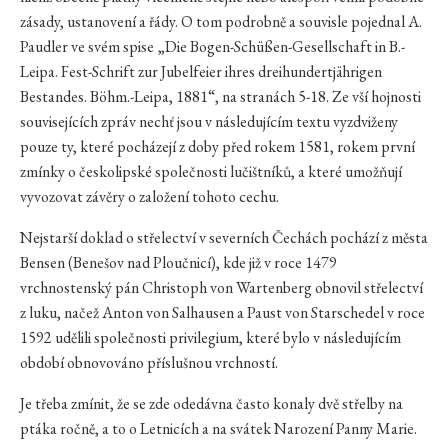
zásady, ustanovení a řády. O tom podrobně a souvisle pojednal A.
Paudler ve svém spise „Die Bogen-Schüßen-Gesellschaft in B.-
Leipa. Fest-Schrift zur Jubelfeier ihres dreihundertjährigen
Bestandes. Böhm.-Leipa, 1881“, na stranách 5-18. Ze vší hojnosti
souvisejících zpráv nechť jsou v následujícím textu vyzdviženy
pouze ty, které pocházejí z doby před rokem 1581, rokem první
zmínky o českolipské společnosti lučištníků, a které umožňují
vyvozovat závěry o založení tohoto cechu.
Nejstarší doklad o střelectví v severních Čechách pochází z města
Bensen (Benešov nad Ploučnicí), kde již v roce 1479
vrchnostenský pán Christoph von Wartenberg obnovil střelectví
z luku, načež Anton von Salhausen a Paust von Starschedel v roce
1592 udělili společnosti privilegium, které bylo v následujícím
období obnovováno příslušnou vrchností.
Je třeba zmínit, že se zde odedávna často konaly dvě střelby na
ptáka ročně, a to o Letnicích a na svátek Narození Panny Marie.