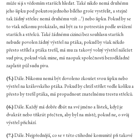
může si ji s vědomím starších hledat. Také nikdo nemá druhému
jeho šipku pod pokutou jednoho bílého groše vystřelit, a stejně
tak žádný střelec nemá druhému vzít ...¹) nebo šipku. Pokud by se
to však někomu prokázalo, má být za to potrestán podle uvážení
starších a střelců. Také žádnému cizinci bez souhlasu starších
nebude povolen žádný výstřel na ptáka; pokud by však někdo
přesto střílel a ptáka trefil, má mu za takový volný výstřel náležet
sud piva; pokud však mine, má naopak společnosti bezodkladně
zaplatit půl sudu piva.
(5.)
Dále. Nikomu nemá být dovoleno zkoušet svou šipku nebo
výstřel na královského ptáka. Pokud by chtěl střílet vedle kolíku a
přesto by trefil ptáka, má propadnout znatelnému trestu střelců.
(6.)
Dále. Každý má dobře dbát na své jméno a lístek, když je
dvakrát nebo třikrát přečten, aby byl na místě; pokud ne, o svůj
výstřel přichází.
(7.)
Dále. Nejpřednější, co se v této ctihodné komunitě při takové