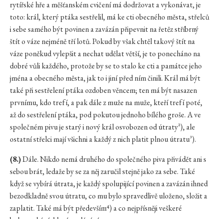
rytířské hře a měšťanském cvičení má dodržovat a vykonávat, je
toto: král, který ptáka sestřelil, má ke cti obecného města, střelců
i sebe samého být povinen a zavázán připevnit na řetěz stříbrný
štít o váze nejméně tří lotů. Pokud by však chtěl takový štít na
váze poněkud vylepšit a nechat udělat větší, je to ponecháno na
dobré vůli každého, protože by se to stalo ke cti a památce jeho
jména a obecného města, jak to i jiní před ním činili. Král má být
také při sestřelení ptáka ozdoben věncem; ten má být nasazen
prvnímu, kdo trefí, a pak dále z muže na muže, kteří trefí poté,
až do sestřelení ptáka, pod pokutou jednoho bílého groše. A ve
společném pivu je starý i nový král osvobozen od útraty²), ale
ostatní střelci mají všichni a každý z nich platit plnou útratu³).
(8.)
Dále. Nikdo nemá druhého do společného piva přivádět ani s
sebou brát, ledaže by se za něj zaručil stejně jako za sebe. Také
když se vybírá útrata, je každý spolupijící povinen a zavázán ihned
bezodkladně svou útratu, co mu bylo spravedlivě uloženo, složit a
zaplatit. Také má být především⁴) a co nejpřísněji veškeré