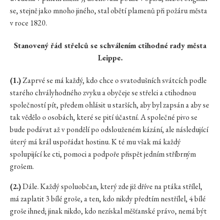
se, stejně jako mnoho jiného, stal obětí plamenů při požáru města
v roce 1820.
Stanovený řád střelců se schválením ctihodné rady města
Leippe.
(1.)
Zaprvé se má každý, kdo chce o svatodušních svátcích podle
starého chvályhodného zvyku a obyčeje se střelci a ctihodnou
společností pít, předem ohlásit u starších, aby byl zapsán a aby se
tak vědělo o osobách, které se pití účastní. A společné pivo se
bude podávat až v pondělí po odslouženém kázání, ale následující
úterý má král uspořádat hostinu. K té mu však má každý
spolupijící ke cti, pomoci a podpoře přispět jedním stříbrným
grošem.
(2.)
Dále. Každý spoluobčan, který zde již dříve na ptáka střílel,
má zaplatit 3 bílé groše, a ten, kdo nikdy předtím nestřílel, 4 bílé
groše ihned; jinak nikdo, kdo nezískal měšťanské právo, nemá být