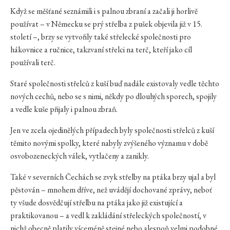
Když se měšťané seznámili i s palnou zbraní a začali ji horlivě
používat – v Německu se prý střelba z pušek objevila již v 15.
století –, brzy se vytvořily také střelecké společnosti pro
hákovnice a ručnice, takzvaní střelci na terč, kteří jako cíl
používali terč.
Staré společnosti střelců z kuší buď nadále existovaly vedle těchto
nových cechů, nebo se s nimi, někdy po dlouhých sporech, spojily
a vedle kuše přijaly i palnou zbraň.
Jen ve zcela ojedinělých případech byly společnosti střelců z kuší
těmito novými spolky, které nabyly zvýšeného významu v době
osvobozeneckých válek, vytlačeny a zanikly.
Také v severních Čechách se zvyk střelby na ptáka brzy ujal a byl
pěstován – mnohem dříve, než uvádějí dochované zprávy, neboť
ty všude dosvědčují střelbu na ptáka jako již existující a
praktikovanou – a vedl k zakládání střeleckých společností, v
nichž obecně platily víceméně stejné nebo alespoň velmi podobné