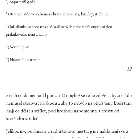
¹) Kopa = 60 grošů.
²) Barchet. Zde ve významu ohrazeného místa, kuželny, střelnice.
³) Jak dlouho se toto trestání nešikovných nebo nešťastných střelců
praktikovalo, není známo.
⁴) Soudní posel.
⁵) Napomínat, trestat.
12
z nich nikdo nechodil pod stožár, nýbrž se toho zdržel, aby si nikdo
nemusel stěžovat na škodu a aby to nebylo na obtíž těm, kteří tam
mají co dělat a střílet, pod hrozbou napomenutí a trestu od
starších a střelců.
Jelikož my, purkmistr a radní tohoto města, jsme nakloněni svou