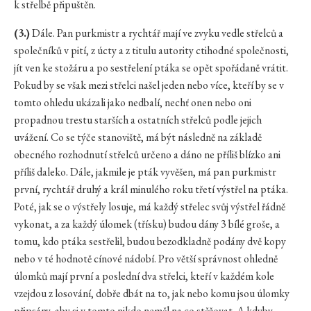
k střelbě připuštěn.
(3.)
Dále. Pan purkmistr a rychtář mají ve zvyku vedle střelců a
společníků v pití, z úcty a z titulu autority ctihodné společnosti,
jít ven ke stožáru a po sestřelení ptáka se opět spořádaně vrátit.
Pokud by se však mezi střelci našel jeden nebo více, kteří by se v
tomto ohledu ukázali jako nedbalí, nechť onen nebo oni
propadnou trestu starších a ostatních střelců podle jejich
uvážení. Co se týče stanoviště, má být následně na základě
obecného rozhodnutí střelců určeno a dáno ne příliš blízko ani
příliš daleko. Dále, jakmile je pták vyvěšen, má pan purkmistr
první, rychtář druhý a král minulého roku třetí výstřel na ptáka.
Poté, jak se o výstřely losuje, má každý střelec svůj výstřel řádně
vykonat, a za každý úlomek (třísku) budou dány 3 bílé groše, a
tomu, kdo ptáka sestřelil, budou bezodkladně podány dvě kopy
nebo v té hodnotě cínové nádobí. Pro větší správnost ohledně
úlomků mají první a poslední dva střelci, kteří v každém kole
vzejdou z losování, dobře dbát na to, jak nebo komu jsou úlomky
připsány, aby si v tomto nikdo neměl na co stěžovat. A kdyby