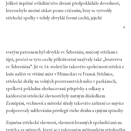
Jelikož úspěšné ovládání této zbraně předpokládalo dovednost,
kterou bylo možné získat pouze cvičením, brzy se vytvořily
střelecké spolky v tehdy obvyklé formě cechů, jejichž
4
svatým patronem byl obvykle sv. Šebestián, mučený střelami z
šípů, pročež se tyto cechy příležitostně nazývaly také „bratrstva
sv. Šebestiána“. Již ve 14. století lze takovéto společnosti střelců z
kuše nalézt ve většině měst v Německu i ve Francii. Střelnice,
střelecké dráhy na volných prostranstvích nebo v parkánech,
spolková pokladna obohacovaná příspěvky a odkazy a
každoroční střelecké slavnosti byly nutným důsledkem.
Zeměpáni, vrchnosti a městské úřady takováto zařízení co nejvíce
podporovaly udělováním privilegií všeho druhu a i jinými způsoby.
Zejména střelecké slavnosti, slavnosti branných spoluobčanů na
trzích a ve městech, které se v takzvaném měšťanském středověku