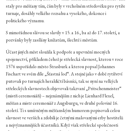
staly pro měšťany tím, čím byly v vrcholném středověku pro rytíře
turnaje, dosáhly velkého rozsahu a vysokého, dokonce i
politického významu.
S mimořádnou slávou se slavily v 15. a 16., ba až do 17. století, a
pozvánky byly zasílány knížatům, šlechtě i městům.
Účast jiných měst sloužila k podpoře a upevnění mocných
spojenectví, příkladem čehož je střelecká slavnost, kterou v roce
1576 uspořádalo město Štrasburk a kterou popsal Johannes
Fischart ve svém díle „Šťastná loď“. A stejně jako v době rytířství
putovali po turnajích heraldičtí básníci, tak se nyní na velkých
střeleckých slavnostech objevovali takzvaní „Pritschenmeister“
(mistři ceremoniáři) – nejznámějším z nich je Lienhard Flexel,
měšťan a mistr ceremoniář z Augsburgu, ve druhé polovině 16.
století. Ti s umírněným měšťanským humorem popisovali celou
slavnost ve verších a zdobili je četnými malovanými erby hostitelů
a nejvýznamnějších účastníků. Když však střelecké společnosti