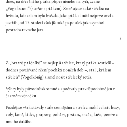
dnes, na dřevěného ptáka připevněného na tyči, zvané
„Vogelbaum“ (stožár s ptákem). Zmiňuje se také střelba na
hvězdu, kde cílem byla hvězda. Jako pták sloužil nejprve orel a
jestřáb, od 15. století však již také papoušek jako symbol
pestrobarevného jara.
5
Z „bratrů ptáčníků“ se nejlepší střelec, který ptáka sestřelil –
dodnes používané rčení pochází z oněch dob –, stal „králem
střelců“ (Vogelkönig) a směl nosit střelecký řetěz.
Výhry byly původně skromné a spočívaly pravděpodobně jen v
čestném věnečku.
Později se však stávaly stále cennějšími a střelec mohl vyhrát husy,
voly, koně, látky, prapory, poháry, prsteny, meče, kuše, peníze a
mnoho dalšího.