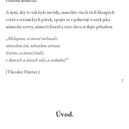
Polzenu německé.
A nyní, aby to tak bylo navždy, zanechte všech těch hloupých
svárů a stranických půtek, spojte se v jednotný svazek jako
německé sestry, němečtí bratři a tato slova si dejte přísahou:
„Milujeme, co otcové milovali,
německou čest, německou věrnost;
činíme, co otcové činili,
v skutcích a slovech velcí a svobodní!“
(Theodor Hutter.)
3
Úvod.