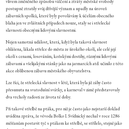
vlivem změněného způsobu válčení a ztráty městské svobody
postupně ztratily svůj dřívější význam a upadly na úroveň
zábavních spolků, které byly povolávány k účelům obecného
blaha jen ve zvláštních případech nouze, staly se i střelecké
slavnosti obecnými lidovými slavnostmi.
Nejen samotná událost, která, když byla taková slavnost
ohlášena, lákala střelce do města ze širokého okolí, ale celé její
okolí s cenami, losováním, koňskými dostihy, různými lidovými
zábavami a všelijakými stánky jako na jarmarcích atd. učinilo z této
akce oblíbenou zábavu městského obyvatelstva.
Lze říci, že střelecká slavnost v létě, která byla již záhy často
přesunuta na svatodušní svátky, a karneval v zimě představovaly
dva vrcholy radosti ze života té doby.
Při takové střelbě na ptáka, pro niž je často jako nejstarší doklad
uváděna zpráva, že vévoda Bolko I. Svídnický nechal v roce 1286
měšťanům postavit tyč s ptákem ke střelbě, se střílelo, stejně jako