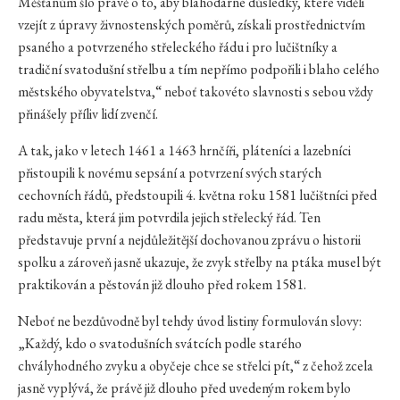
Měšťanům šlo právě o to, aby blahodárné důsledky, které viděli
vzejít z úpravy živnostenských poměrů, získali prostřednictvím
psaného a potvrzeného střeleckého řádu i pro lučištníky a
tradiční svatodušní střelbu a tím nepřímo podpořili i blaho celého
městského obyvatelstva,“ neboť takovéto slavnosti s sebou vždy
přinášely příliv lidí zvenčí.
A tak, jako v letech 1461 a 1463 hrnčíři, pláteníci a lazebníci
přistoupili k novému sepsání a potvrzení svých starých
cechovních řádů, předstoupili 4. května roku 1581 lučištníci před
radu města, která jim potvrdila jejich střelecký řád. Ten
představuje první a nejdůležitější dochovanou zprávu o historii
spolku a zároveň jasně ukazuje, že zvyk střelby na ptáka musel být
praktikován a pěstován již dlouho před rokem 1581.
Neboť ne bezdůvodně byl tehdy úvod listiny formulován slovy:
„Každý, kdo o svatodušních svátcích podle starého
chvályhodného zvyku a obyčeje chce se střelci pít,“ z čehož zcela
jasně vyplývá, že právě již dlouho před uvedeným rokem bylo