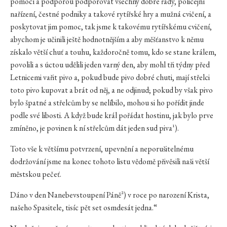
pomocí a podporou podporovat všechny dobré řády, policejní
nařízení, čestné podniky a takové rytířské hry a mužná cvičení, a
poskytovat jim pomoc, tak jsme k takovému rytířskému cvičení,
abychom je učinili ještě hodnotnějším a aby měšťanstvo k němu
získalo větší chuť a touhu, každoročně tomu, kdo se stane králem,
povolili a s úctou udělili jeden varný den, aby mohl tři týdny před
Letnicemi vařit pivo a, pokud bude pivo dobré chuti, mají střelci
toto pivo kupovat a brát od něj, a ne odjinud; pokud by však pivo
bylo špatné a střelcům by se nelíbilo, mohou si ho pořídit jinde
podle své libosti. A když bude král pořádat hostinu, jak bylo prve
zmíněno, je povinen k ní střelcům dát jeden sud piva¹).
Toto vše k většímu potvrzení, upevnění a neporušitelnému
dodržování jsme na konec tohoto listu vědomě přivěsili naši větší
městskou pečeť.
Dáno v den Nanebevstoupení Páně²) v roce po narození Krista,
našeho Spasitele, tisíc pět set osmdesát jedna.“