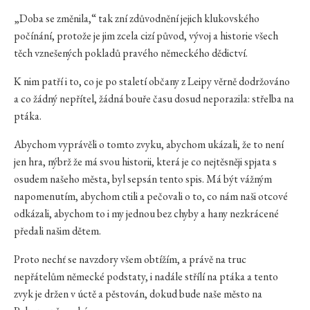
„Doba se změnila,“ tak zní zdůvodnění jejich klukovského
počínání, protože je jim zcela cizí původ, vývoj a historie všech
těch vznešených pokladů pravého německého dědictví.
K nim patří i to, co je po staletí občany z Leipy věrně dodržováno
a co žádný nepřítel, žádná bouře času dosud neporazila: střelba na
ptáka.
Abychom vyprávěli o tomto zvyku, abychom ukázali, že to není
jen hra, nýbrž že má svou historii, která je co nejtěsněji spjata s
osudem našeho města, byl sepsán tento spis. Má být vážným
napomenutím, abychom ctili a pečovali o to, co nám naši otcové
odkázali, abychom to i my jednou bez chyby a hany nezkrácené
předali našim dětem.
Proto nechť se navzdory všem obtížím, a právě na truc
nepřátelům německé podstaty, i nadále střílí na ptáka a tento
zvyk je držen v úctě a pěstován, dokud bude naše město na