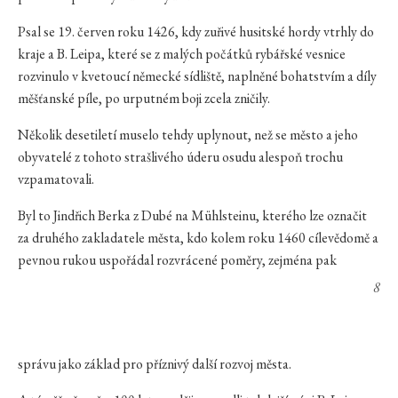
Psal se 19. červen roku 1426, kdy zuřivé husitské hordy vtrhly do
kraje a B. Leipa, které se z malých počátků rybářské vesnice
rozvinulo v kvetoucí německé sídliště, naplněné bohatstvím a díly
měšťanské píle, po urputném boji zcela zničily.
Několik desetiletí muselo tehdy uplynout, než se město a jeho
obyvatelé z tohoto strašlivého úderu osudu alespoň trochu
vzpamatovali.
Byl to Jindřich Berka z Dubé na Mühlsteinu, kterého lze označit
za druhého zakladatele města, kdo kolem roku 1460 cílevědomě a
pevnou rukou uspořádal rozvrácené poměry, zejména pak
8
správu jako základ pro příznivý další rozvoj města.