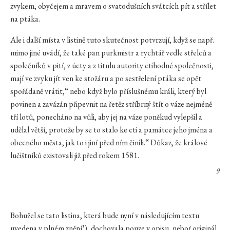
zvykem, obyčejem a mravem o svatodušních svátcích pít a střílet
na ptáka.
Ale i další místa v listině tuto skutečnost potvrzují, když se např.
mimo jiné uvádí, že také pan purkmistr a rychtář vedle střelců a
společníků v pití, z úcty a z titulu autority ctihodné společnosti,
mají ve zvyku jít ven ke stožáru a po sestřelení ptáka se opět
spořádaně vrátit,“ nebo když bylo příslušnému králi, který byl
povinen a zavázán připevnit na řetěz stříbrný štít o váze nejméně
tří lotů, ponecháno na vůli, aby jej na váze poněkud vylepšil a
udělal větší, protože by se to stalo ke cti a památce jeho jména a
obecného města, jak to i jiní před ním činili.“ Důkaz, že králové
lučištníků existovali již před rokem 1581.
9
Bohužel se tato listina, která bude nyní v následujícím textu
uvedena v plném znění¹), dochovala pouze v opisu, neboť originál