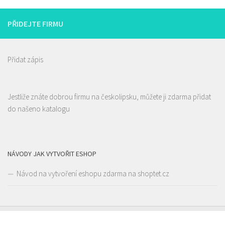
PŘIDEJTE FIRMU
Přidat zápis
Jestliže znáte dobrou firmu na českolipsku, můžete ji zdarma přidat
do našeno katalogu
Pivovar Lipák
4.00
(
1 recenze
)
NÁVODY JAK VYTVOŘIT ESHOP
Piva a Pivotéky
Návod na vytvoření eshopu zdarma na shoptet.cz
náměstí Osvobození 297, Česká Lípa, Česko
605 582 185
605 582 185
pavel.konvalina@pivovarlipak.cz
Web s objednávkou či nabídkou
!!!!! Aktualizace nabídky piv!!!!! Rozvážíme lahvové pivo po České Lípě