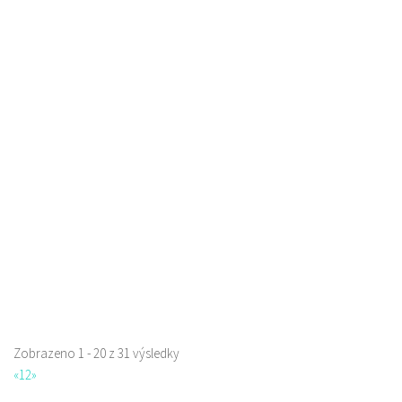
Pivovar Born
Piva a Pivotéky
nám. Míru 100, 173 01 Nový Bor
775 956 343
775 956 343
pivovar@pivovarborn.cz
Web s objednávkou či nabídkou
Zobrazeno 1 - 20 z 31 výsledky
«
1
2
»