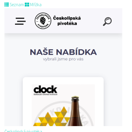
Seznam
Mřížka
Českolipská pivotéka