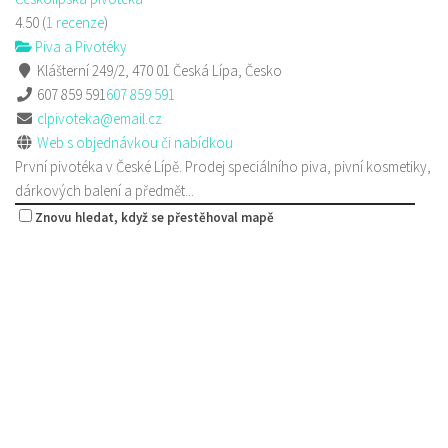
4.50
(
1 recenze
)
Piva a Pivotéky
Klášterní 249/2, 470 01 Česká Lípa, Česko
607 859 591
607 859 591
clpivoteka@email.cz
Web s objednávkou či nabídkou
První pivotéka v České Lípě. Prodej speciálního piva, pivní kosmetiky,
dárkových balení a předmět...
Znovu hledat, když se přestěhoval mapě