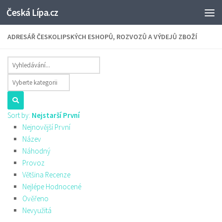
Česká Lípa.cz
Skip to content
ADRESÁŘ ČESKOLIPSKÝCH ESHOPŮ, ROZVOZŮ A VÝDEJŮ ZBOŽÍ
Sort by:
Nejstarší První
Nejnovější První
Název
Náhodný
Provoz
Většina Recenze
Nejlépe Hodnocené
Ověřeno
Nevyužitá