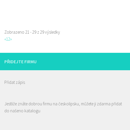
Zobrazeno 21 - 29 z 29 výsledky
«
1
2
»
PŘIDEJTE FIRMU
Přidat zápis
Restaurace Nebe
Jestliže znáte dobrou firmu na českolipsku, můžete ji zdarma přidat
Restaurace
do našeno katalogu
Prokopa Holého 145/5, Česká Lípa, Česko
725323432
725323432
Web s objednávkou či nabídkou