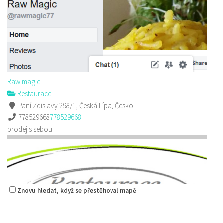
Raw magie
Restaurace
Paní Zdislavy 298/1, Česká Lípa, Česko
778529668
778529668
prodej s sebou
Znovu hledat, když se přestěhoval mapě