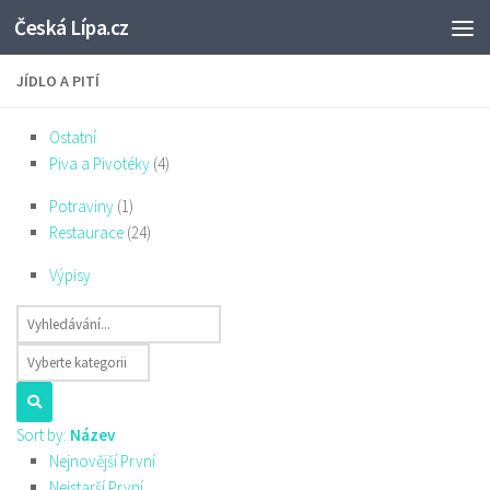
Česká Lípa.cz
Skip to content
JÍDLO A PITÍ
Ostatní
Piva a Pivotéky
(4)
Potraviny
(1)
Restaurace
(24)
Výpisy
Sort by:
Název
Nejnovější První
Nejstarší První