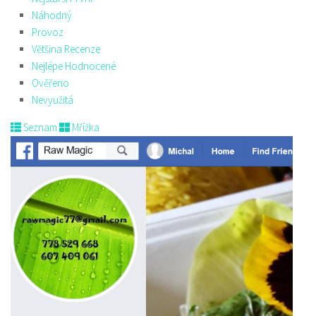
Náhodný
Provoz
Většina Recenze
Nejlépe Hodnocené
Ověřeno
Nevyužitá
Seznam
Mřížka