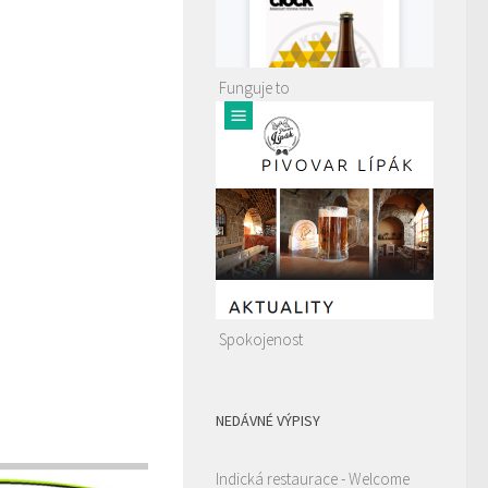
Funguje to
Spokojenost
NEDÁVNÉ VÝPISY
Indická restaurace - Welcome