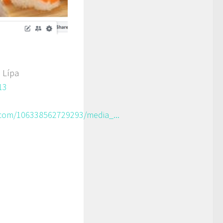
 Lípa
13
com/106338562729293/media_...