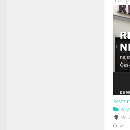
prodej 
Restau
Rest
Prok
Česko