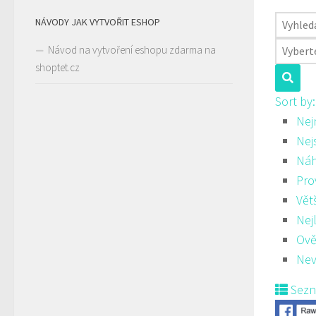
NÁVODY JAK VYTVOŘIT ESHOP
Návod na vytvoření eshopu zdarma na
shoptet.cz
Sort by
Nej
Nej
Ná
Pro
Vět
Nej
Ově
Nev
Sez