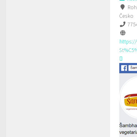
Rohá
Česko
775
https:/
St%C5%