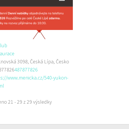
club
aurace
novská 3098, Česká Lípa, Česko
877826
487877826
ps://www.menicka.cz/540-yukon-
ml
no 21 - 29 z 29 výsledky