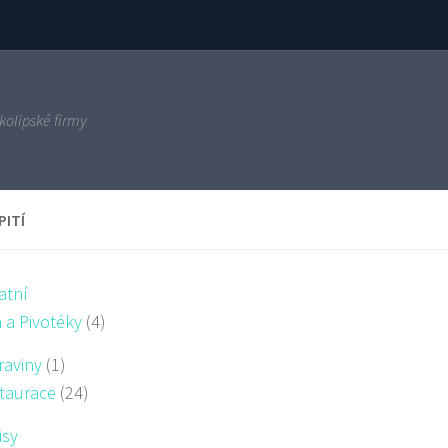
kolipské firmy
PITÍ
atní
a a Pivotéky
(4)
raviny
(1)
taurace
(24)
isy