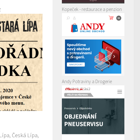
z
Kopeček - restaurace a penzion
Andy Potraviny a Drogerie
Lípa, Česká Lípa,