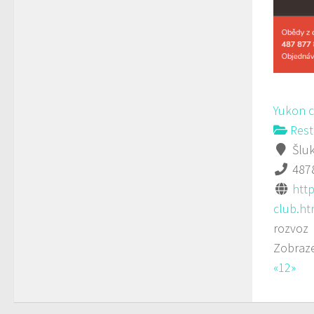
Yukon 
Rest
Šluk
487
htt
club.ht
rozvoz
Zobraze
«
1
2
»