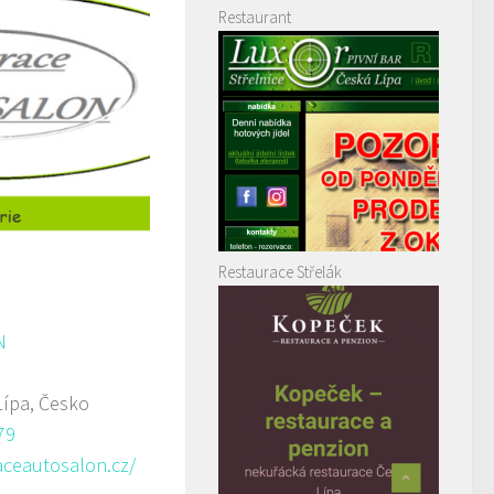
Restaurant
Restaurace Střelák
N
Lípa, Česko
79
aceautosalon.cz/