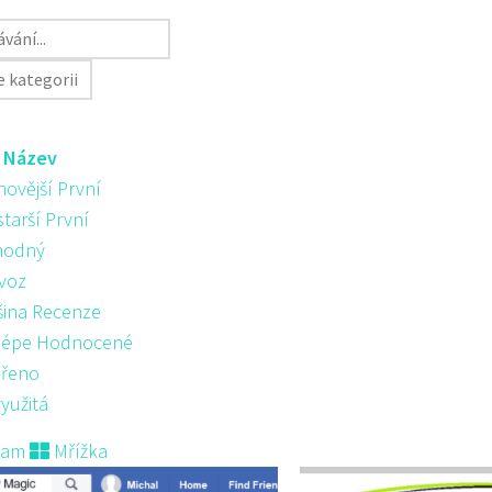
:
Název
novější První
starší První
hodný
voz
šina Recenze
lépe Hodnocené
řeno
yužitá
nam
Mřížka