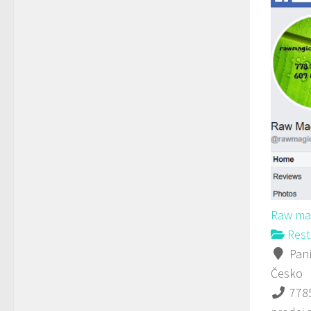
Raw ma
Rest
Paní
Česko
778