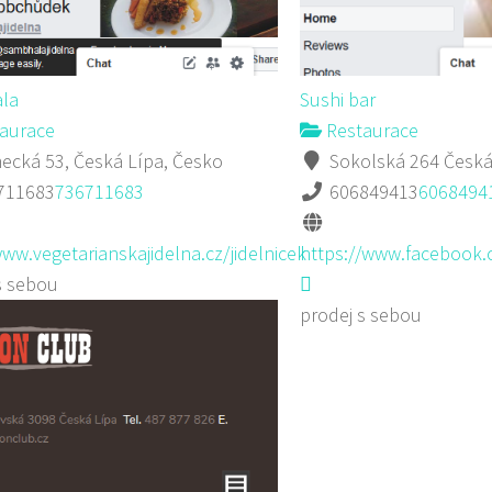
la
Sushi bar
aurace
Restaurace
cká 53, Česká Lípa, Česko
Sokolská 264 Česká
711683
736711683
606849413
6068494
www.vegetarianskajidelna.cz/jidelnicek
https://www.facebook.
s sebou
prodej s sebou