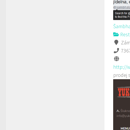
Šambha
Rest
Záme
736
http://
prodej 