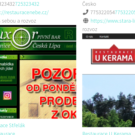
323432
725323432
Česko
://restauracenebe.cz/
775322054
7753220
s sebou a rozvoz
https://www.stara-li
rozvoz
ace Střelák
aurace
Restaurace U Kerama