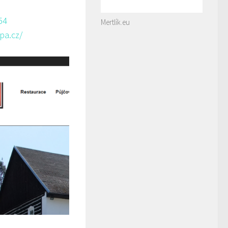
54
Mertlík.eu
pa.cz/