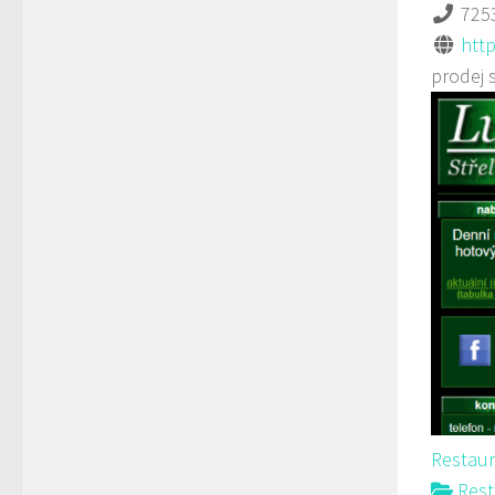
725
http
prodej 
Restaur
Rest