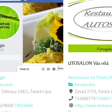
gie
Restaurace AUTOSALO
aurace
Restaurace
 Zdislavy 298/1, Česká Lípa,
Česká 2725, Česká 
723066779
7230667
529668
778529668
http://www.restaur