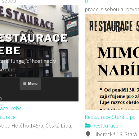
s sebou
prodej s sebou a rozvo
race Nebe
aurace
Restaurace Stará Lípa
opa Holého 145/5, Česká Lípa,
Restaurace
Liberecká 16, Stará 