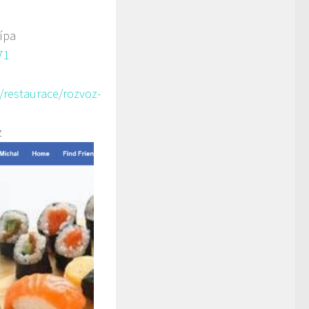
ípa
71
/restaurace/rozvoz-
z