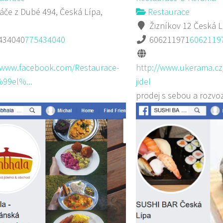
če z Dubé 494, Česká Lípa,
Restaurace
Žizníkov 12 Česká L
434040
775434040
606211971
6062119
/www.facebook.com/Restaurace-
http://www.ukerama.cz
99el%...
jidel
prodej s sebou a rozvo