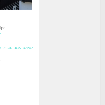
ípa
71
/restaurace/rozvoz-
z