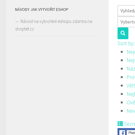
NÁVODY JAK VYTVOŘIT ESHOP
Návod na vytvoření eshopu zdarma na
shoptet.cz
Sort by
Nej
Nej
Náz
Pro
Vět
Nej
Ově
Nev
Sez