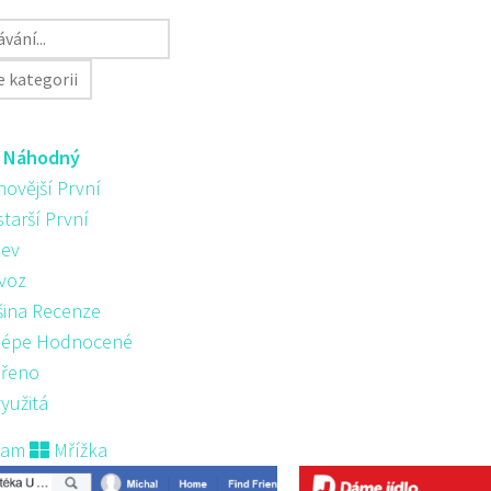
:
Náhodný
novější První
starší První
ev
voz
šina Recenze
lépe Hodnocené
řeno
yužitá
nam
Mřížka