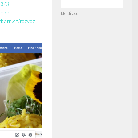
 343
n.cz
Mertlík.eu
rborn.cz/rozvoz-