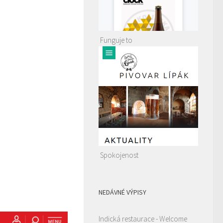
Funguje to
Spokojenost
NEDÁVNÉ VÝPISY
Indická restaurace - Welcome