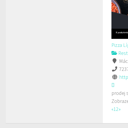
Pizza L
Rest
Mách
723
http
prodej 
Zobraze
«
1
2
»