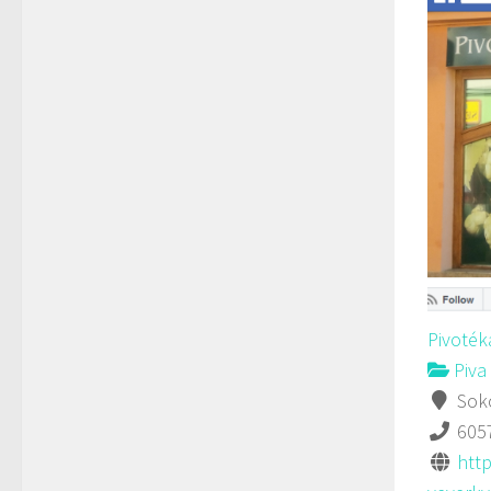
Pivoték
Piva 
Soko
605
http