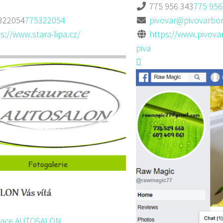
775 956 343
775 956
322054
775322054
pivovar@pivovarbor
s://www.stara-lipa.cz/
https://www.pivova
piva
race AUTOSALON