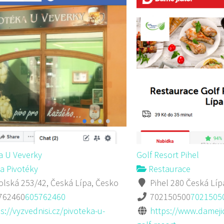
a U Veverky
Golf Resort Pihel
a Pivotéky
Restaurace
lská 253/42, Česká Lípa, Česko
Pihel 280 Česká Líp
762460
605762460
702150500
7021505
s://vyzvednisi.cz/pivoteka-u-
https://www.damejid