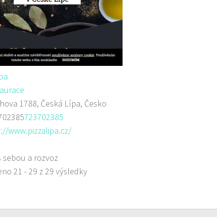
ípa
aurace
ova 1788, Česká Lípa, Česko
702385
723702385
://www.pizzalipa.cz/
s sebou a rozvoz
no 21 - 29 z 29 výsledky