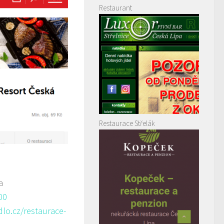
Restaurant
Restaurace Střelák
a
00
lo.cz/restaurace-