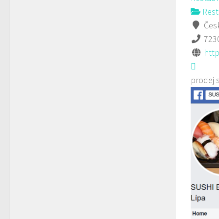
Rest
Česk
723
htt
prodej 