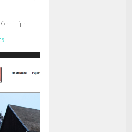
 Česká Lípa,
68