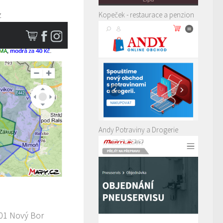
z
Kopeček - restaurace a penzion
Andy Potraviny a Drogerie
01 Nový Bor