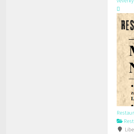
veverky
Restaur
Rest
Libe