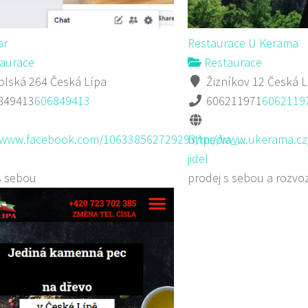
ar
Restaurace U Kerama
aurace
Restaurace
lská 264 Česká Lípa
Žizníkov 12 Česká L
849413
606849413
606211971
6062119
//www.facebook.com/106338562729293/media_...
http://www.ukerama.cz
jidel
s sebou
prodej s sebou a rozvo