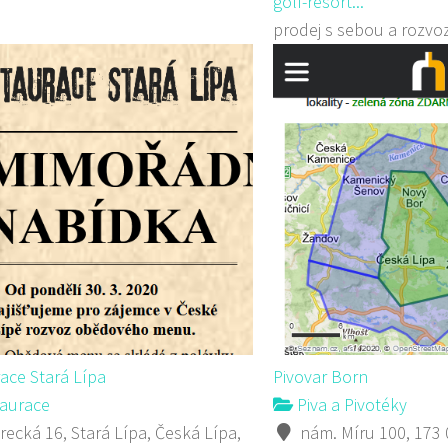
golf-resort...
prodej s sebou a rozvo
ace Stará Lípa
Pivovar Born
aurace
Piva a Pivotéky
recká 16, Stará Lípa, Česká Lípa,
nám. Míru 100, 173 