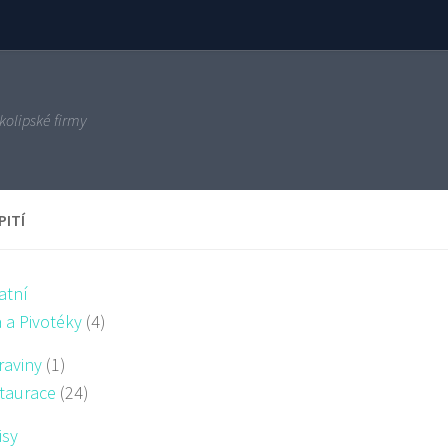
kolipské firmy
PITÍ
atní
a a Pivotéky
(4)
raviny
(1)
taurace
(24)
isy