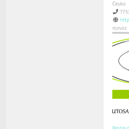
Česko
775
http
rozvoz
Restau