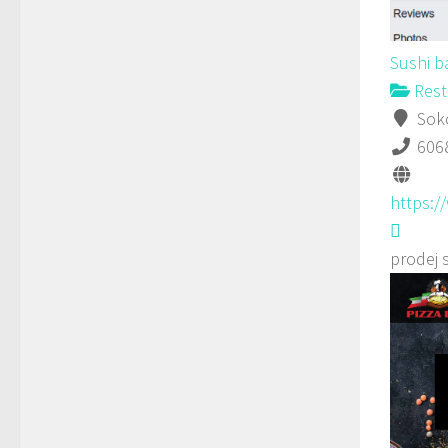
Sushi b
Rest
Soko
606
https:
prodej 