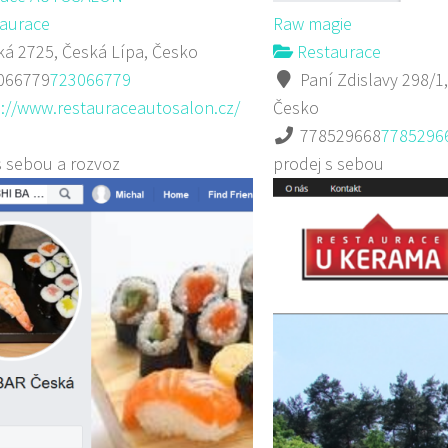
aurace
Raw magie
á 2725, Česká Lípa, Česko
Restaurace
066779
723066779
Paní Zdislavy 298/1,
p://www.restauraceautosalon.cz/
Česko
778529668
7785296
s sebou a rozvoz
prodej s sebou