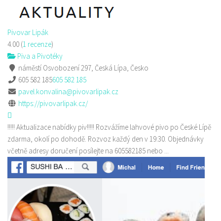
Pivovar Lipák
4.00
(
1 recenze
)
Piva a Pivotéky
náměstí Osvobození 297, Česká Lípa, Česko
605 582 185
605 582 185
pavel.konvalina@pivovarlipak.cz
https://pivovarlipak.cz/
!!!!! Aktualizace nabídky piv!!!!! Rozvážíme lahvové pivo po České Lípě
zdarma, okolí po dohodě. Rozvoz každý den v 19:30. Objednávky
včetně adresy doručení posílejte na 605582185 nebo ...