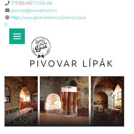
775 956 343
775 956 343
pivovar@pivovarborn.cz
https://www.pivovarborn.cz/rozvoz-piva