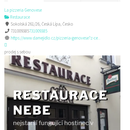
La pizzeria Genovese
Restaurace
Sokolská 261/26, Česká Lípa, Česko
731009385
731009385
https://www.damejidlo.cz/pizzeria-genovese?z-ce...
prodej s sebou