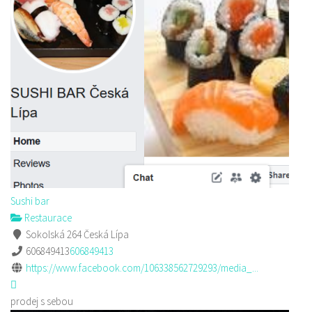
Sushi bar
Restaurace
Sokolská 264 Česká Lípa
606849413
606849413
https://www.facebook.com/106338562729293/media_...
prodej s sebou