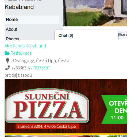
Alex Kebab Kebabland
Restaurace
U Synagogy, Česká Lípa, Česko
776336307
776336307
prodej s sebou