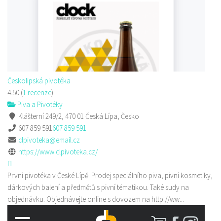
Českolipská pivotéka
4.50
(
1 recenze
)
Piva a Pivotéky
Klášterní 249/2, 470 01 Česká Lípa, Česko
607 859 591
607 859 591
clpivoteka@email.cz
https://www.clpivoteka.cz/
První pivotéka v České Lípě. Prodej speciálního piva, pivní kosmetiky,
dárkových balení a předmětů s pivní tématikou. Také sudy na
objednávku. Objednávejte online s dovozem na http://ww...