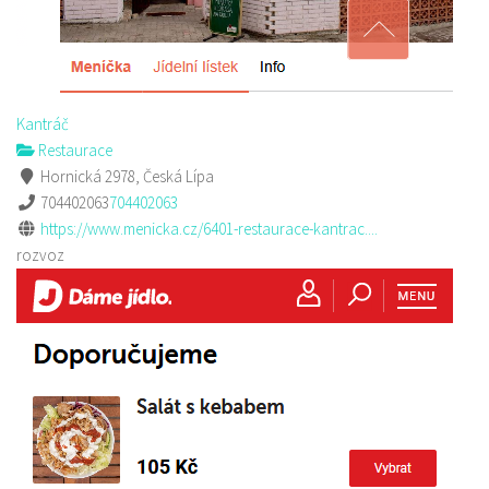
Kantráč
Restaurace
Hornická 2978, Česká Lípa
704402063
704402063
https://www.menicka.cz/6401-restaurace-kantrac....
rozvoz