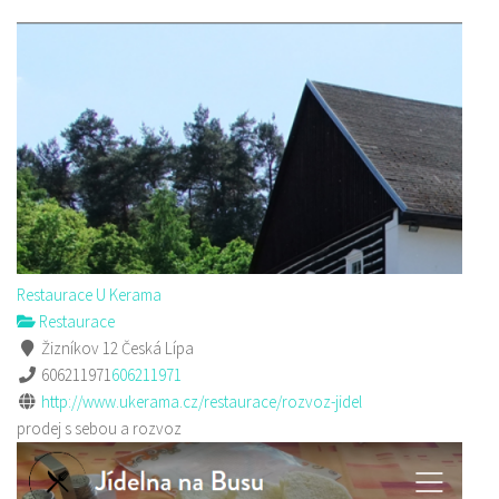
Restaurace U Kerama
Restaurace
Žizníkov 12 Česká Lípa
606211971
606211971
http://www.ukerama.cz/restaurace/rozvoz-jidel
prodej s sebou a rozvoz