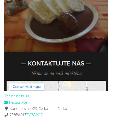
Jídelna na busu
Restaurace
Konopeova 2723, Česká Lípa, Česko
737684917
737684917