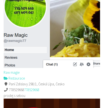
Raw magie
Restaurace
Paní Zdislavy 298/1, Česká Lípa, Česko
778529668
778529668
prodej s sebou