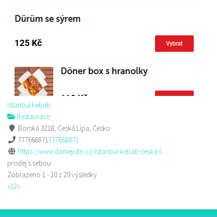
Istanbul kebab
Restaurace
Borská 3218, Česká Lípa, Česko
777668871
777668871
https://www.damejidlo.cz/istanbul-kebab-ceska-l...
prodej s sebou
Zobrazeno 1 - 20 z 29 výsledky
«
1
2
»