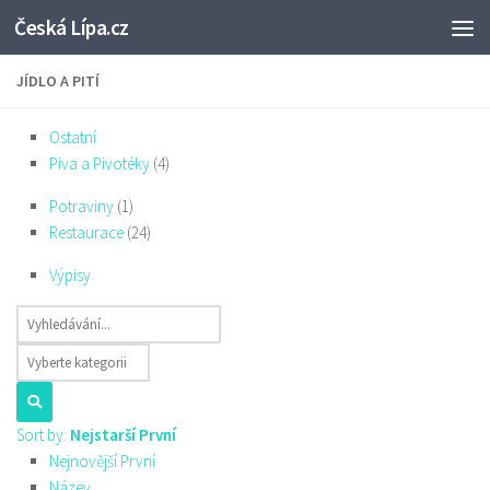
Česká Lípa.cz
Skip to content
JÍDLO A PITÍ
Ostatní
Piva a Pivotéky
(4)
Potraviny
(1)
Restaurace
(24)
Výpisy
Sort by:
Nejstarší První
Nejnovější První
Název