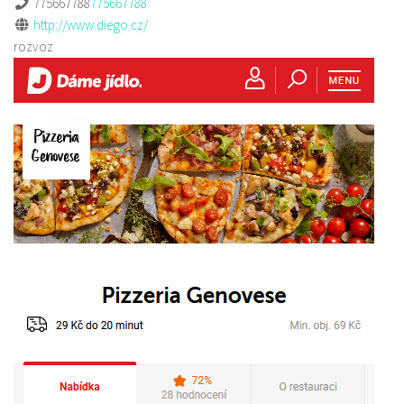
775667788
775667788
http://www.diego.cz/
rozvoz