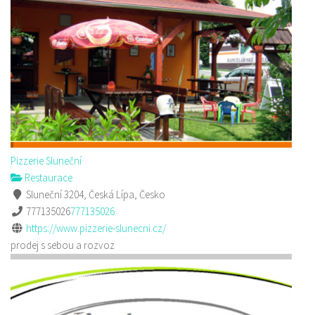
Pizzerie Sluneční
Restaurace
Sluneční 3204, Česká Lípa, Česko
777135026
777135026
https://www.pizzerie-slunecni.cz/
prodej s sebou a rozvoz