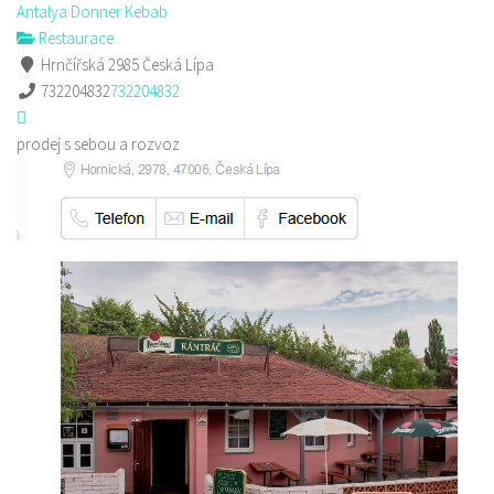
Antalya Donner Kebab
Restaurace
Hrnčířská 2985 Česká Lípa
732204832
732204832
prodej s sebou a rozvoz