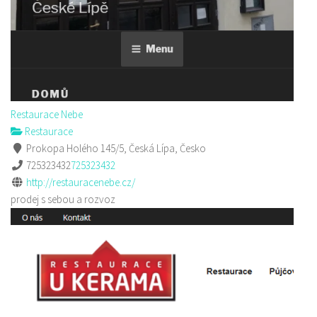
Restaurace Nebe
Restaurace
Prokopa Holého 145/5, Česká Lípa, Česko
725323432
725323432
http://restauracenebe.cz/
prodej s sebou a rozvoz