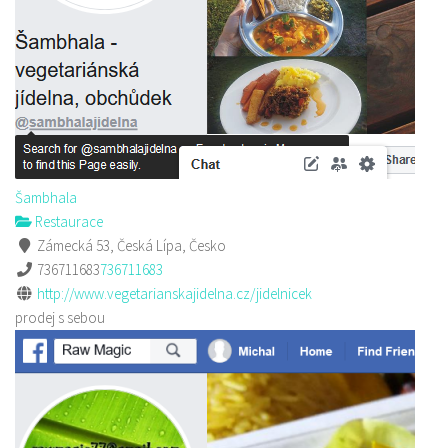
Šambhala
Restaurace
Zámecká 53, Česká Lípa, Česko
736711683
736711683
http://www.vegetarianskajidelna.cz/jidelnicek
prodej s sebou