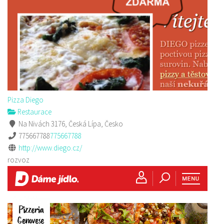
Pizza Diego
Restaurace
Na Nivách 3176, Česká Lípa, Česko
775667788
775667788
http://www.diego.cz/
rozvoz