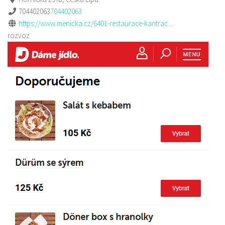
704402063
704402063
https://www.menicka.cz/6401-restaurace-kantrac....
rozvoz