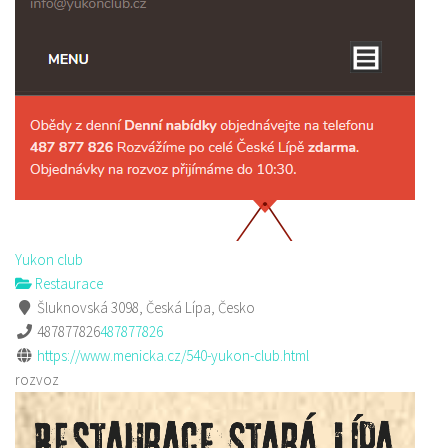
Yukon club
Restaurace
Šluknovská 3098, Česká Lípa, Česko
487877826
487877826
https://www.menicka.cz/540-yukon-club.html
rozvoz