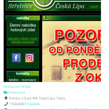
Restaurace Střelák
Restaurace
Roháče z Dubé 494, Česká Lípa, Česko
775434040
775434040