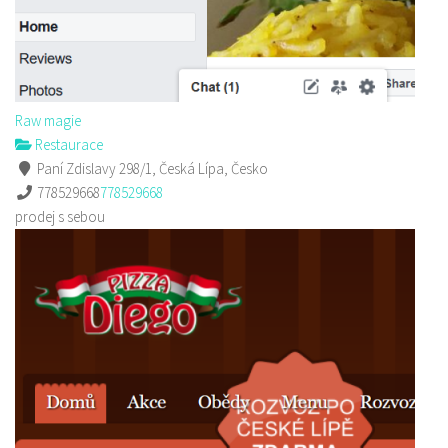
Raw magie
Restaurace
Paní Zdislavy 298/1, Česká Lípa, Česko
778529668
778529668
prodej s sebou