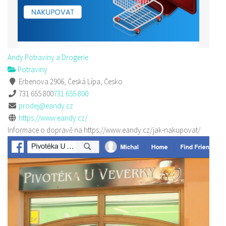
Andy Potraviny a Drogerie
Potraviny
Erbenova 2906, Česká Lípa, Česko
731 655 800
731 655 800
prodej@eandy.cz
https://www.eandy.cz/
Informace o dopravě na https://www.eandy.cz/jak-nakupovat/