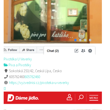
Pivotéka U Veverky
Piva a Pivotéky
Sokolská 253/42, Česká Lípa, Česko
605762460
605762460
https://vyzvednisi.cz/pivoteka-u-veverky