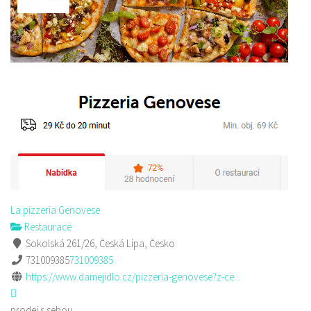
La pizzeria Genovese
Restaurace
Sokolská 261/26, Česká Lípa, Česko
731009385
731009385
https://www.damejidlo.cz/pizzeria-genovese?z-ce...
prodej s sebou