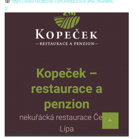
https://www.facebook.com/Restaurace-St%C5%99el%...