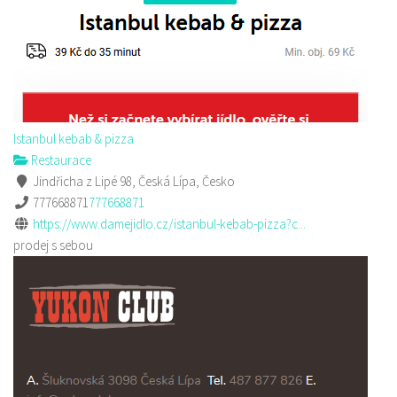
Istanbul kebab & pizza
Restaurace
Jindřicha z Lipé 98, Česká Lípa, Česko
777668871
777668871
https://www.damejidlo.cz/istanbul-kebab-pizza?c...
prodej s sebou