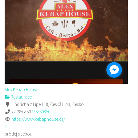
Alex Kebab House
Restaurace
Jindřicha z Lipé 118, Česká Lípa, Česko
777850850
777850850
https://www.kebaphouse.cz/
prodej s sebou