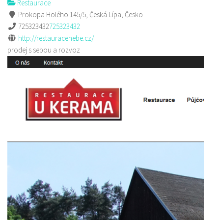
Restaurace
Prokopa Holého 145/5, Česká Lípa, Česko
725323432
725323432
http://restauracenebe.cz/
prodej s sebou a rozvoz