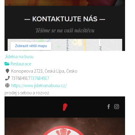
Jídelna na busu
Restaurace
Konopeova 2723, Česká Lípa, Česko
737684917
737684917
https://www.jidelnanabusu.cz/
prodej s sebou a rozvoz