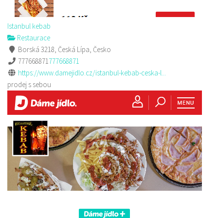
Istanbul kebab
Restaurace
Borská 3218, Česká Lípa, Česko
777668871
777668871
https://www.damejidlo.cz/istanbul-kebab-ceska-l...
prodej s sebou