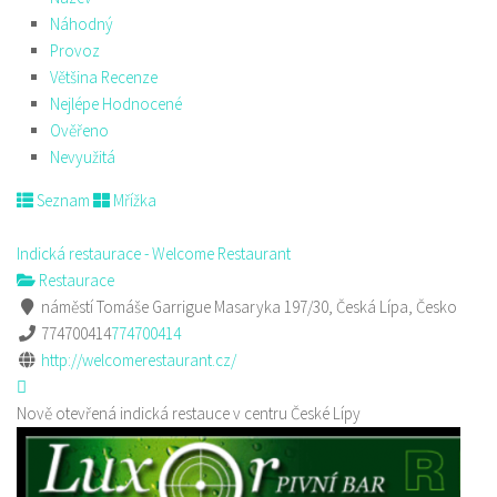
Náhodný
Provoz
Většina Recenze
Nejlépe Hodnocené
Ověřeno
Nevyužitá
Seznam
Mřížka
Indická restaurace - Welcome Restaurant
Restaurace
náměstí Tomáše Garrigue Masaryka 197/30, Česká Lípa, Česko
774700414
774700414
http://welcomerestaurant.cz/
Nově otevřená indická restauce v centru České Lípy