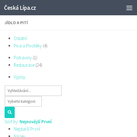
Česká Lípa.cz
Skip to content
JÍDLO A PITÍ
Ostatní
Piva a Pivotéky
(4)
Potraviny
(1)
Restaurace
(24)
Výpisy
Sort by:
Nejnovější První
Nejstarší První
Název