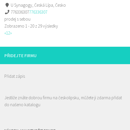
U Synagogy, Česká Lípa, Česko
776336307
776336307
prodej s sebou
Zobrazeno 1 - 20 z 29 výsledky
«
1
2
»
PŘIDEJTE FIRMU
Přidat zápis
Jestliže znáte dobrou firmu na českolipsku, můžete ji zdarma přidat
do našeno katalogu