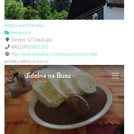
Restaurace U Kerama
Restaurace
Žizníkov 12 Česká Lípa
606211971
606211971
http://www.ukerama.cz/restaurace/rozvoz-jidel
prodej s sebou a rozvoz