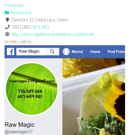
Šambhala
Restaurace
Zámecká 53, Česká Lípa, Česko
736711683
736711683
http://www.vegetarianskajidelna.cz/jidelnicek
prodej s sebou