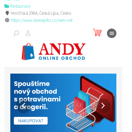
Restaurace
Hrnčířská 2964, Česká Lípa, Česko
https://www.damejidlo.cz/nem-viet