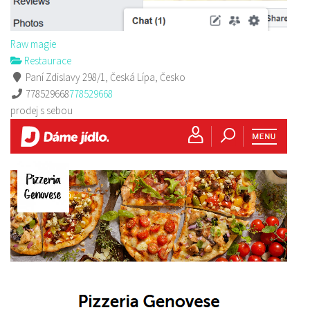
Raw magie
Restaurace
Paní Zdislavy 298/1, Česká Lípa, Česko
778529668
778529668
prodej s sebou