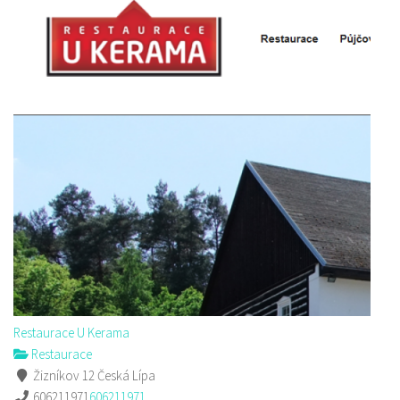
Restaurace U Kerama
Restaurace
Žizníkov 12 Česká Lípa
606211971
606211971