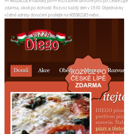
!!!!! Aktualizace nabídky piv!!!!! Rozvážíme lahvové pivo po České Lípě
zdarma, okolí po dohodě. Rozvoz každý den v 19:30. Objednávky
včetně adresy doručení posílejte na 605582185 nebo ...