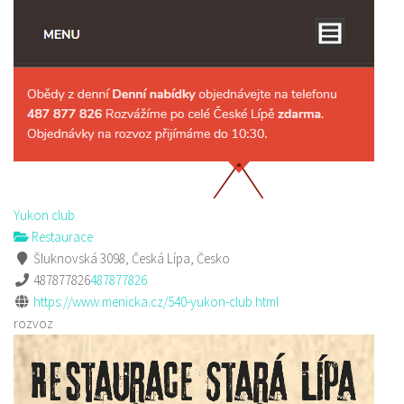
Yukon club
Restaurace
Šluknovská 3098, Česká Lípa, Česko
487877826
487877826
https://www.menicka.cz/540-yukon-club.html
rozvoz