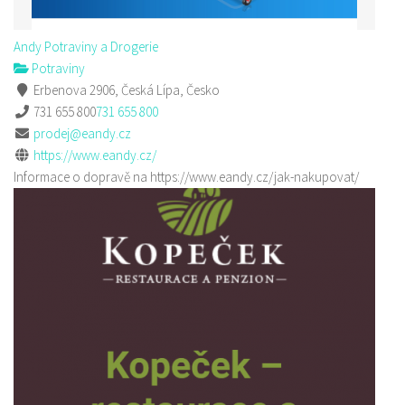
Andy Potraviny a Drogerie
Potraviny
Erbenova 2906, Česká Lípa, Česko
731 655 800
731 655 800
prodej@eandy.cz
https://www.eandy.cz/
Informace o dopravě na https://www.eandy.cz/jak-nakupovat/