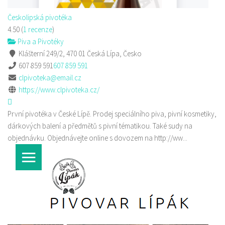
Českolipská pivotéka
4.50
(
1 recenze
)
Piva a Pivotéky
Klášterní 249/2, 470 01 Česká Lípa, Česko
607 859 591
607 859 591
clpivoteka@email.cz
https://www.clpivoteka.cz/
První pivotéka v České Lípě. Prodej speciálního piva, pivní kosmetiky,
dárkových balení a předmětů s pivní tématikou. Také sudy na
objednávku. Objednávejte online s dovozem na http://ww...