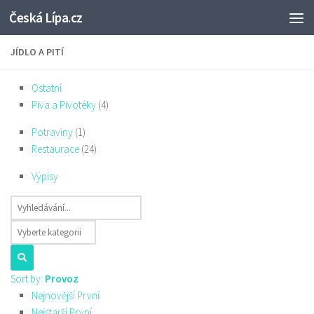
Česká Lípa.cz
Skip to content
JÍDLO A PITÍ
Ostatní
Piva a Pivotéky
(4)
Potraviny
(1)
Restaurace
(24)
Výpisy
Sort by:
Provoz
Nejnovější První
Nejstarší První