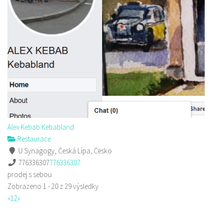
Alex Kebab Kebabland
Restaurace
U Synagogy, Česká Lípa, Česko
776336307
776336307
prodej s sebou
Zobrazeno 1 - 20 z 29 výsledky
«
1
2
»