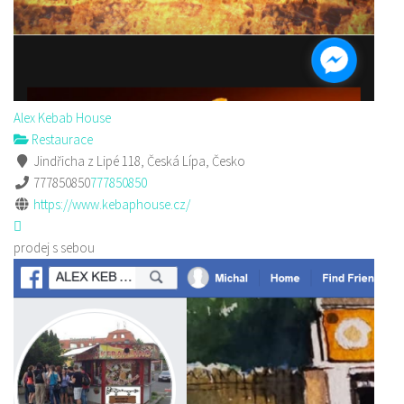
Alex Kebab House
Restaurace
Jindřicha z Lipé 118, Česká Lípa, Česko
777850850
777850850
https://www.kebaphouse.cz/
prodej s sebou