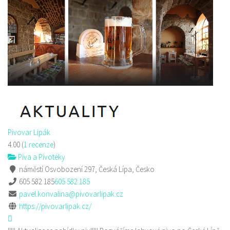
Pivovar Lipák
4.00
(
1 recenze
)
Piva a Pivotéky
náměstí Osvobození 297, Česká Lípa, Česko
605 582 185
605 582 185
pavel.konvalina@pivovarlipak.cz
https://pivovarlipak.cz/