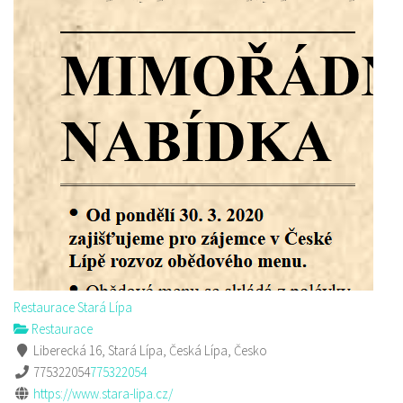
Restaurace Stará Lípa
Restaurace
Liberecká 16, Stará Lípa, Česká Lípa, Česko
775322054
775322054
https://www.stara-lipa.cz/