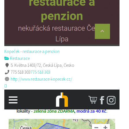
Kopeček - restaurace a penzion
Restaurace
5. Května 1403/72, Česká Lípa, Česko
775 518 303
775 518 303
http://www.restaurace-kopecek.cz/