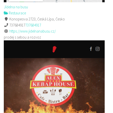
Jídelna na busu
Restaurace
Konopeova 2723, Česká Lípa, Česko
737684917
737684917
https://www.jidelnanabusu.cz/
prodej s sebou a rozvoz