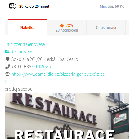
La pizzeria Genovese
Restaurace
Sokolská 261/26, Česká Lípa, Česko
731009385
731009385
https://www.damejidlo.cz/pizzeria-genovese?z-ce...
prodej s sebou