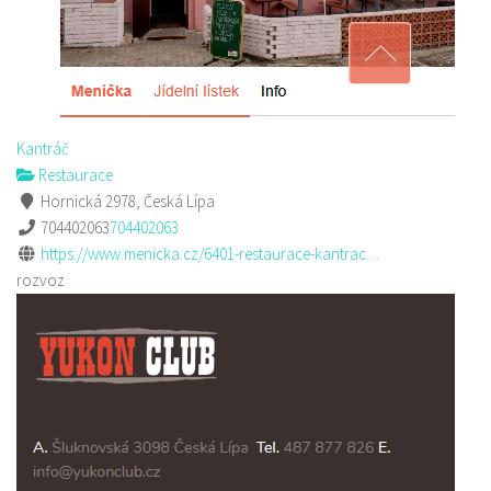
Kantráč
Restaurace
Hornická 2978, Česká Lípa
704402063
704402063
https://www.menicka.cz/6401-restaurace-kantrac....
rozvoz