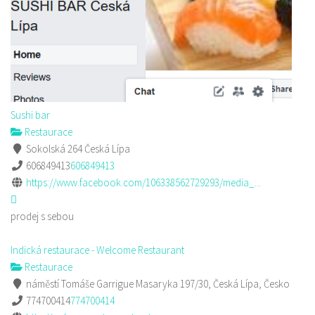
Sushi bar
Restaurace
Sokolská 264 Česká Lípa
606849413
606849413
https://www.facebook.com/106338562729293/media_...
prodej s sebou
Indická restaurace - Welcome Restaurant
Restaurace
náměstí Tomáše Garrigue Masaryka 197/30, Česká Lípa, Česko
774700414
774700414