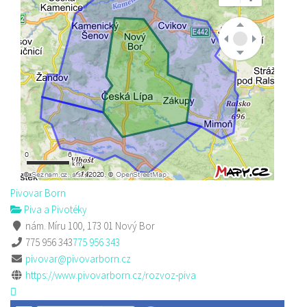
Pivovar Born
Piva a Pivotéky
nám. Míru 100, 173 01 Nový Bor
775 956 343
775 956 343
pivovar@pivovarborn.cz
https://www.pivovarborn.cz/rozvoz-piva