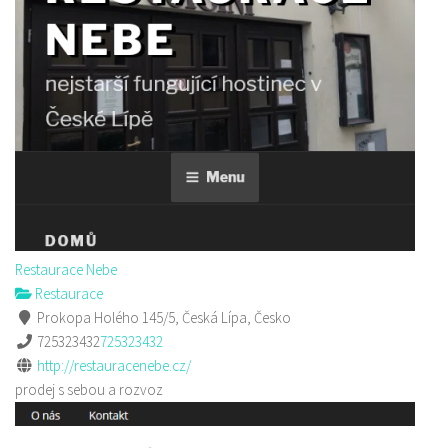
Restaurace Nebe
Restaurace
Prokopa Holého 145/5, Česká Lípa, Česko
725323432
725323432
http://restauracenebe.cz/
prodej s sebou a rozvoz