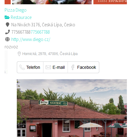
Pizza Diego
Restaurace
Na Nivách 3176, Česká Lípa, Česko
775667788
775667788
http://www.diego.cz/
rozvoz