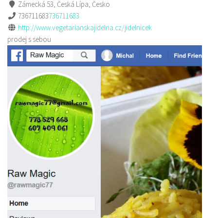
Zámecká 53, Česká Lípa, Česko
736711683
736711683
http://www.vegetarianskajidelna.cz/jidelnicek
prodej s sebou