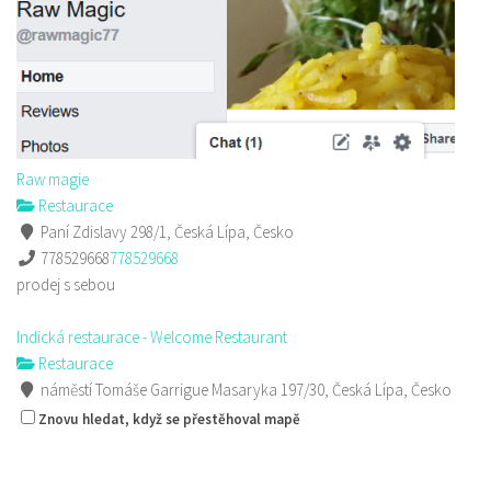
Raw magie
Restaurace
Paní Zdislavy 298/1, Česká Lípa, Česko
778529668
778529668
prodej s sebou
Indická restaurace - Welcome Restaurant
Restaurace
náměstí Tomáše Garrigue Masaryka 197/30, Česká Lípa, Česko
774700414
774700414
Znovu hledat, když se přestěhoval mapě
Web s objednávkou či nabídkou
Nově otevřená indická restauce v centru České Lípy