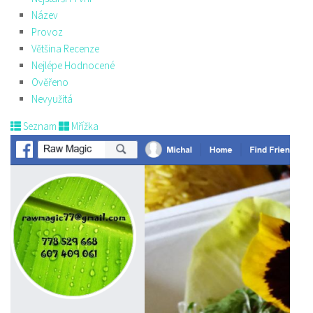
Název
Provoz
Většina Recenze
Nejlépe Hodnocené
Ověřeno
Nevyužitá
Seznam
Mřížka