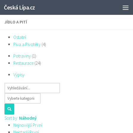
Česká Lípa.cz
Skip to content
JÍDLO A PITÍ
Ostatní
Piva a Pivotéky
(4)
Potraviny
(1)
Restaurace
(24)
Výpisy
Sort by:
Náhodný
Nejnovější První
Nejstarší První