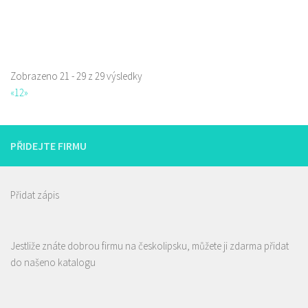
Hrnčířská 2964, Česká Lípa, Česko
Web s objednávkou či nabídkou
Zobrazeno 21 - 29 z 29 výsledky
«
1
2
»
PŘIDEJTE FIRMU
Přidat zápis
Jestliže znáte dobrou firmu na českolipsku, můžete ji zdarma přidat
do našeno katalogu