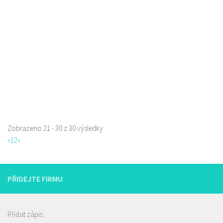
Sluneční 3204, Česká Lípa, Česko
1.13 km
777135026
777135026
Web s objednávkou či nabídkou
prodej s sebou a rozvoz
Zobrazeno 21 - 30 z 30 výsledky
«
1
2
»
PŘIDEJTE FIRMU
Přidat zápis