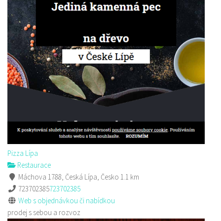
Pizza Lípa
Restaurace
Máchova 1788, Česká Lípa, Česko
1.1 km
723702385
723702385
Web s objednávkou či nabídkou
prodej s sebou a rozvoz