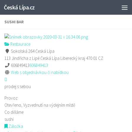
Česká Lípa.cz
Skip to content
SUSHI BAR
Restaurace
Sokolská 264 Česká Lípa
113 Jindřicha z Lipé
Česká Lípa
Liberecký kraj
470 01
CZ
606849413
606849413
Web s objednávkou či nabídkou
prodej s sebou
Provoz
Otevřeno, Vyzvednutí na výdejním místě
Co děláme
sushi
Záložka