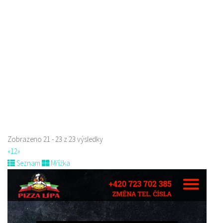
Roháče z Dubé 494, Česká Lípa, Česko
775434040
775434040
Web s objednávkou či nabídkou
Indická restaurace - Welcome Restaurant
Restaurace
náměstí Tomáše Garrigue Masaryka 197/30, Česká Lípa, Česko
774700414
774700414
Web s objednávkou či nabídkou
Nově otevřená indická restauce v centru České Lípy
Zobrazeno 21 - 23 z 23 výsledky
«
1
2
»
Seznam
Mřížka