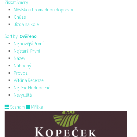
Získat Směry
Městskou hromadnou dopravou
Chůze
Jízda na kole
Sort by:
Ověřeno
Nejnovější První
Nejstarší První
Název
Náhodný
Provoz
Většina Recenze
Nejlépe Hodnocené
Nevyužitá
Seznam
Mřížka