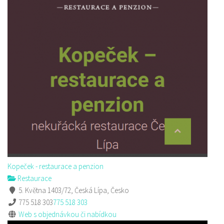
Kopeček - restaurace a penzion
Restaurace
5. Května 1403/72, Česká Lípa, Česko
775 518 303
775 518 303
Web s objednávkou či nabídkou