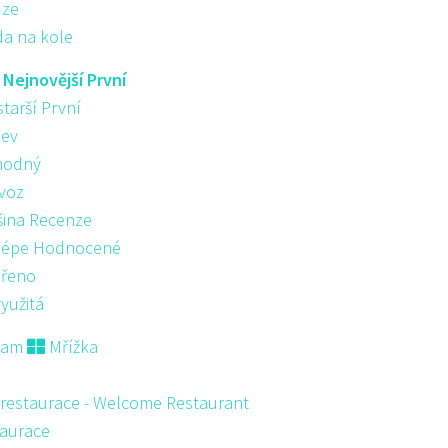
ůze
da na kole
:
Nejnovější První
starší První
ev
hodný
voz
šina Recenze
lépe Hodnocené
řeno
yužitá
nam
Mřížka
 restaurace - Welcome Restaurant
aurace