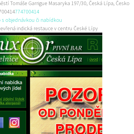
stí Tomáše Garrigue Masaryka 197/30, Česká Lípa, Česko
700414
774700414
 s objednávkou či nabídkou
evřená indická restauce v centru České Lípy