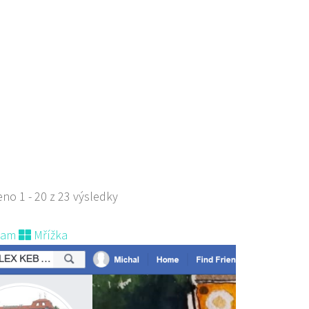
 - restaurace a penzion
aurace
větna 1403/72, Česká Lípa, Česko
 518 303
775 518 303
no 1 - 20 z 23 výsledky
 s objednávkou či nabídkou
nam
Mřížka