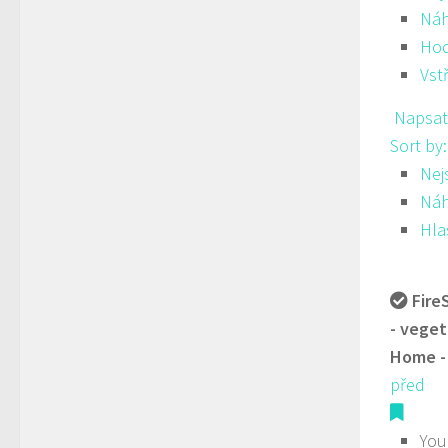
Ná
Hod
Vst
Napsat
Sort by
Nej
Ná
Hla
Fire
- veget
Home -
před
You