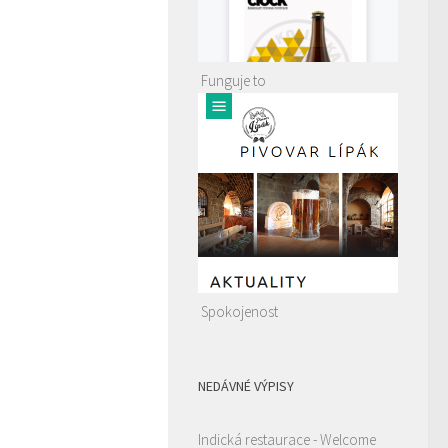
Funguje to
Spokojenost
NEDÁVNÉ VÝPISY
Indická restaurace - Welcome