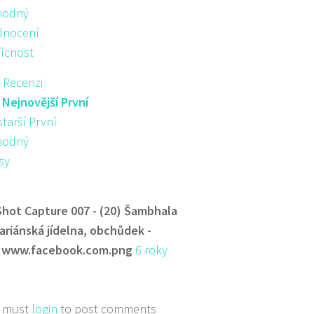
hodný
nocení
řícnost
 Recenzi
:
Nejnovější První
starší První
hodný
sy
Shot Capture 007 - (20) Šambhala
ariánská jídelna, obchůdek -
 www.facebook.com.png
6 roky
 must
login
to post comments