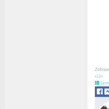
Kopeček
Rest
5. K
775
Zobraze
Web
«
1
2
»
Sez