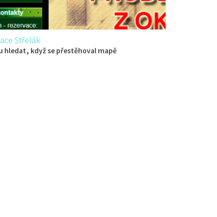
ace Střelák
 hledat, když se přestěhoval mapě
aurace
če z Dubé 494, Česká Lípa, Česko
434040
775434040
 s objednávkou či nabídkou