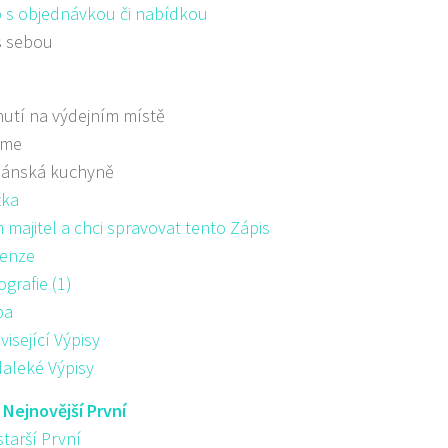
 s objednávkou či nabídkou
s sebou
utí na výdejním místě
áme
iánská kuchyně
žka
majitel a chci spravovat tento Zápis
enze
ografie (1)
pa
visející Výpisy
aleké Výpisy
:
Nejnovější První
starší První