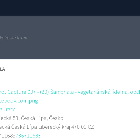
kolipské firmy
LA
aurace
cká 53, Česká Lípa, Česko
ecká
Česká Lípa
Liberecký kraj
470 01
CZ
711683
736711683