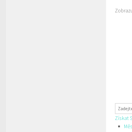
Zobrazu
Získat 
Měs