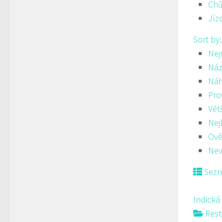
Ch
Jíz
Sort by
Nej
Náz
Ná
Pro
Vět
Nej
Ově
Nev
Sez
Indická
Rest