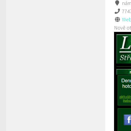
námě
774
Web
Nově ot