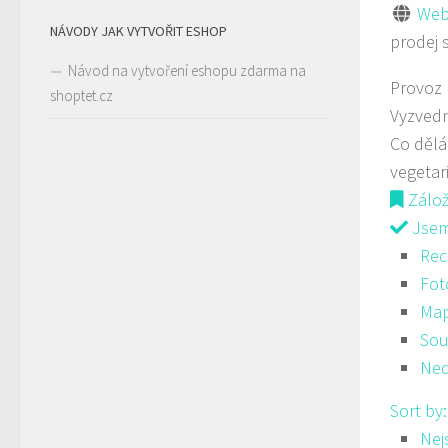
Web
NÁVODY JAK VYTVOŘIT ESHOP
prodej 
Návod na vytvoření eshopu zdarma na
Provoz
shoptet.cz
Vyzvedn
Co děl
vegetar
Zálo
Jsem 
Rec
Fot
Ma
Sou
Ned
Sort by
Nej