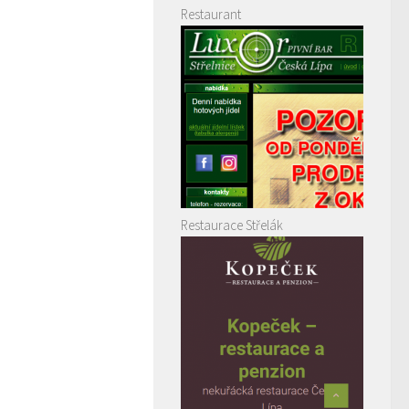
Restaurant
Restaurace Střelák