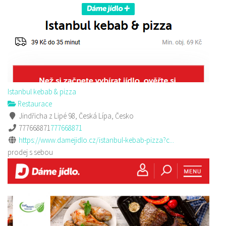
Istanbul kebab & pizza
Restaurace
Jindřicha z Lipé 98, Česká Lípa, Česko
777668871
777668871
https://www.damejidlo.cz/istanbul-kebab-pizza?c...
prodej s sebou