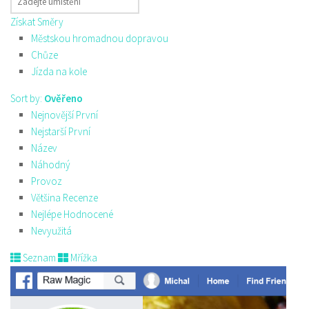
Získat Směry
Městskou hromadnou dopravou
Chůze
Jízda na kole
Sort by:
Ověřeno
Nejnovější První
Nejstarší První
Název
Náhodný
Provoz
Většina Recenze
Nejlépe Hodnocené
Nevyužitá
Seznam
Mřížka