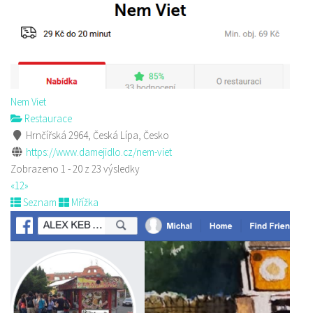
Nem Viet
Restaurace
Hrnčířská 2964, Česká Lípa, Česko
https://www.damejidlo.cz/nem-viet
Zobrazeno 1 - 20 z 23 výsledky
«
1
2
»
Seznam
Mřížka