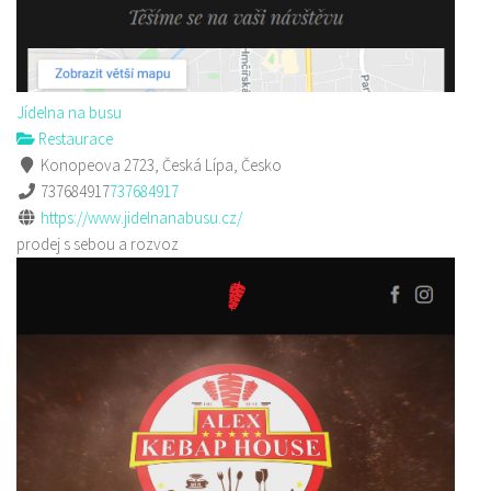
Jídelna na busu
Restaurace
Konopeova 2723, Česká Lípa, Česko
737684917
737684917
https://www.jidelnanabusu.cz/
prodej s sebou a rozvoz