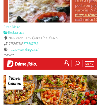
Pizza Diego
Restaurace
Na Nivách 3176, Česká Lípa, Česko
775667788
775667788
http://www.diego.cz/
rozvoz