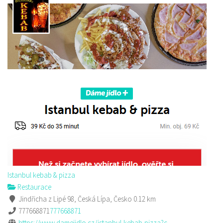
Istanbul kebab & pizza
Restaurace
Jindřicha z Lipé 98, Česká Lípa, Česko
0.12 km
777668871
777668871
https://www.damejidlo.cz/istanbul-kebab-pizza?c...