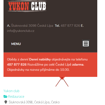
Yukon club
Restaurace
Šluknovská 3098, Česká Lípa, Česko