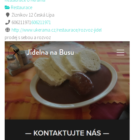
Restaurace
Žizníkov 12 Česká Lípa
606211971
606211971
http://www.ukerama.cz/restaurace/rozvoz-jidel
prodej s sebou a rozvoz