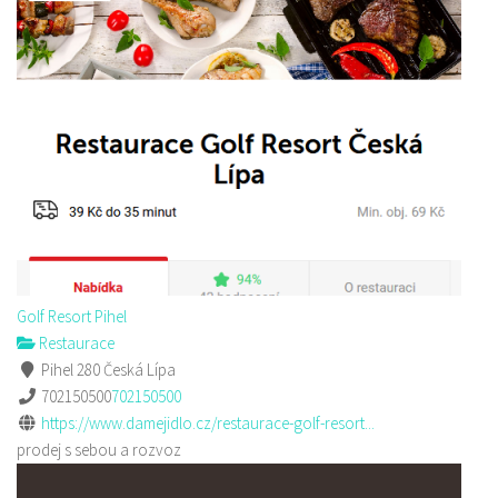
Golf Resort Pihel
Restaurace
Pihel 280 Česká Lípa
702150500
702150500
https://www.damejidlo.cz/restaurace-golf-resort...
prodej s sebou a rozvoz