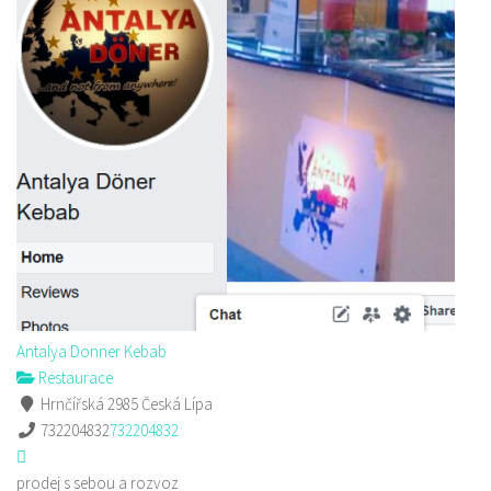
Antalya Donner Kebab
Restaurace
Hrnčířská 2985 Česká Lípa
732204832
732204832
prodej s sebou a rozvoz