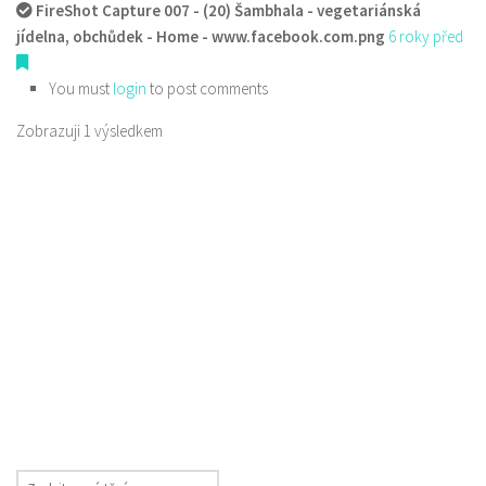
FireShot Capture 007 - (20) Šambhala - vegetariánská
jídelna, obchůdek - Home - www.facebook.com.png
6 roky před
You must
login
to post comments
Zobrazuji 1 výsledkem