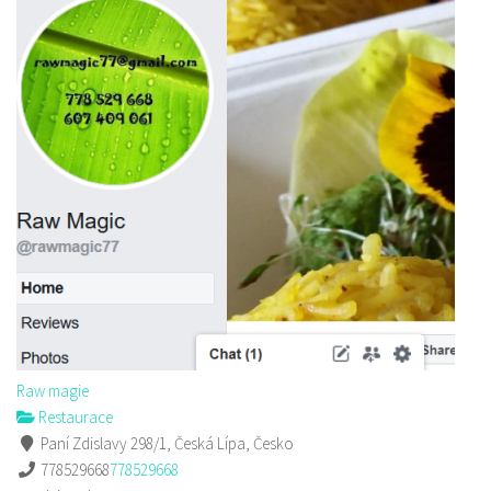
Raw magie
Restaurace
Paní Zdislavy 298/1, Česká Lípa, Česko
778529668
778529668