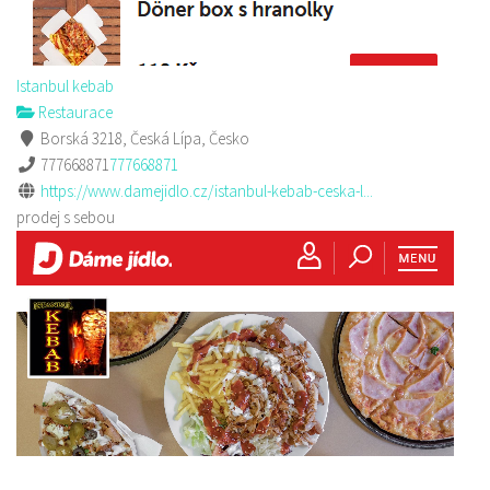
Istanbul kebab
Restaurace
Borská 3218, Česká Lípa, Česko
777668871
777668871
https://www.damejidlo.cz/istanbul-kebab-ceska-l...
prodej s sebou