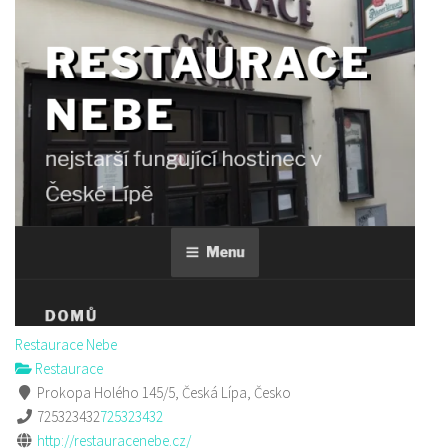
Restaurace Nebe
Restaurace
Prokopa Holého 145/5, Česká Lípa, Česko
725323432
725323432
http://restauracenebe.cz/