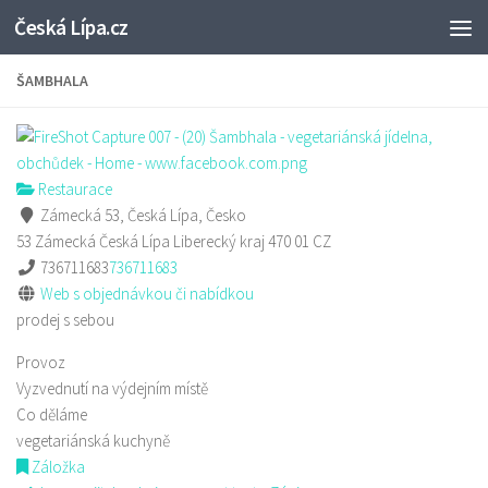
Česká Lípa.cz
Skip to content
ŠAMBHALA
Restaurace
Zámecká 53, Česká Lípa, Česko
53 Zámecká
Česká Lípa
Liberecký kraj
470 01
CZ
736711683
736711683
Web s objednávkou či nabídkou
prodej s sebou
Provoz
Vyzvednutí na výdejním místě
Co děláme
vegetariánská kuchyně
Záložka