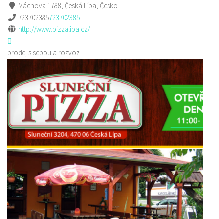
Máchova 1788, Česká Lípa, Česko
723702385
723702385
http://www.pizzalipa.cz/
prodej s sebou a rozvoz