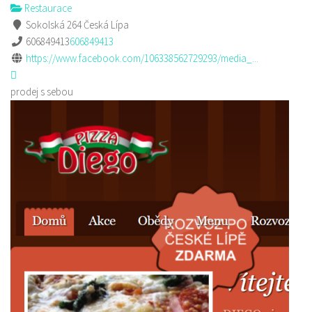
Restaurace
Sokolská 264 Česká Lípa
606849413
606849413
https://www.facebook.com/106338562729293/media_...
prodej s sebou