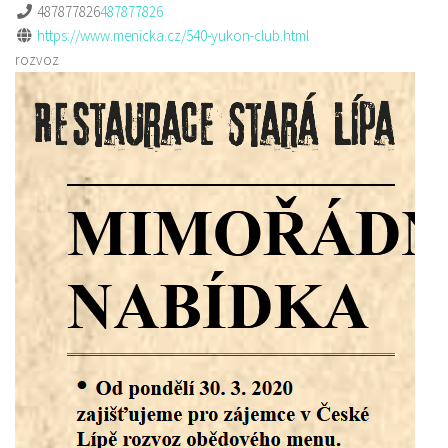
487877826
487877826
https://www.menicka.cz/540-yukon-club.html
rozvoz