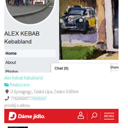
Alex Kebab Kebabland
Restaurace
U Synagogy, Česká Lípa, Česko
0.09 km
776336307
776336307
prodej s sebou