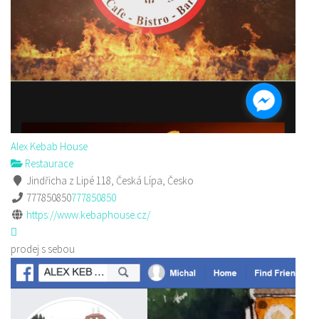
Alex Kebab House
Restaurace
Jindřicha z Lipé 118, Česká Lípa, Česko
777850850
777850850
https://www.kebaphouse.cz/
prodej s sebou