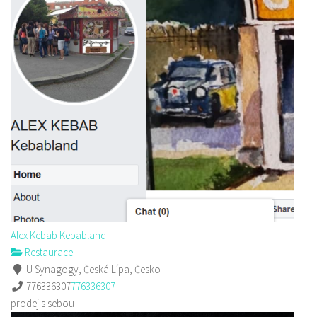
Alex Kebab Kebabland
Restaurace
U Synagogy, Česká Lípa, Česko
776336307
776336307
prodej s sebou