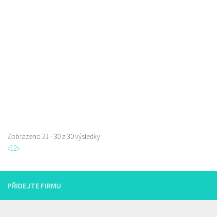
Restaurace
Máchova 1788, Česká Lípa, Česko
1.07 km
723702385
723702385
Web s objednávkou či nabídkou
prodej s sebou a rozvoz
Zobrazeno 21 - 30 z 30 výsledky
«
1
2
»
PŘIDEJTE FIRMU