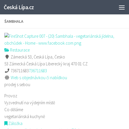
Česká Lípa.cz
Skip to content
ŠAMBHALA
Restaurace
Zámecká 53, Česká Lípa, Česko
53 Zámecká
Česká Lípa
Liberecký kraj
470 01
CZ
736711683
736711683
Web s objednávkou či nabídkou
prodej s sebou
Provoz
Vyzvednutí na výdejním místě
Co děláme
vegetariánská kuchyně
Záložka