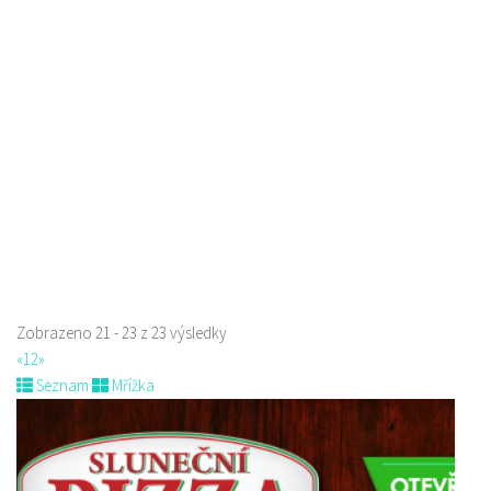
Restaurace
Roháče z Dubé 494, Česká Lípa, Česko
775434040
775434040
Web s objednávkou či nabídkou
Indická restaurace - Welcome Restaurant
Restaurace
náměstí Tomáše Garrigue Masaryka 197/30, Česká Lípa, Česko
774700414
774700414
Web s objednávkou či nabídkou
Nově otevřená indická restauce v centru České Lípy
Zobrazeno 21 - 23 z 23 výsledky
«
1
2
»
Seznam
Mřížka