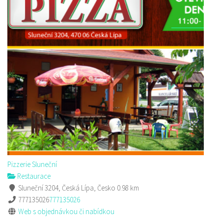
Pizzerie Sluneční
Restaurace
Sluneční 3204, Česká Lípa, Česko
0.98 km
777135026
777135026
Web s objednávkou či nabídkou