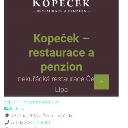
Kopeček - restaurace a penzion
Restaurace
5. Května 1403/72, Česká Lípa, Česko
775 518 303
775 518 303