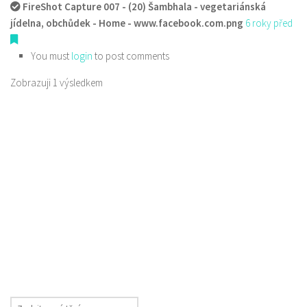
FireShot Capture 007 - (20) Šambhala - vegetariánská
jídelna, obchůdek - Home - www.facebook.com.png
6 roky před
You must
login
to post comments
Zobrazuji 1 výsledkem