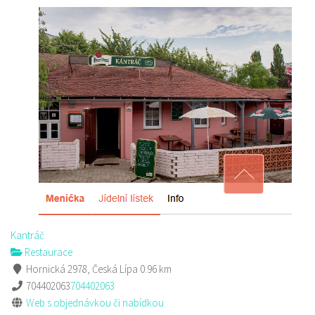
Golf Resort Pihel
Restaurace
Pihel 280 Česká Lípa
702150500
702150500
Web s objednávkou či nabídkou
prodej s sebou a rozvoz
Kantráč
Restaurace
Hornická 2978, Česká Lípa
0.96 km
704402063
704402063
Web s objednávkou či nabídkou