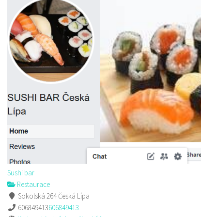
Sushi bar
Restaurace
Sokolská 264 Česká Lípa
606849413
606849413