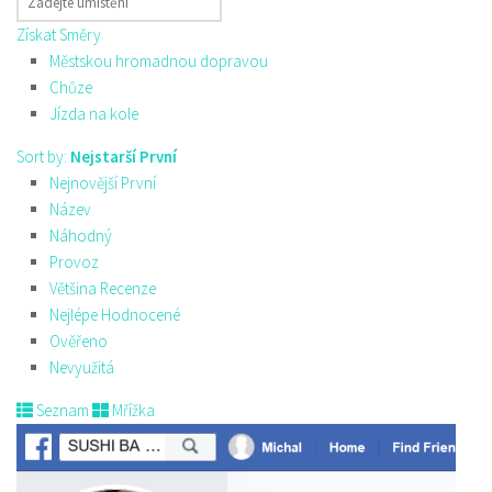
Získat Směry
Městskou hromadnou dopravou
Chůze
Jízda na kole
Sort by:
Nejstarší První
Nejnovější První
Název
Náhodný
Provoz
Většina Recenze
Nejlépe Hodnocené
Ověřeno
Nevyužitá
Seznam
Mřížka