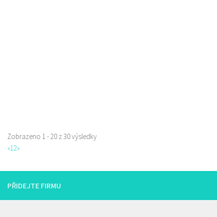
Restaurace
Česká 2725, Česká Lípa, Česko
1.08 km
723066779
723066779
Web s objednávkou či nabídkou
prodej s sebou a rozvoz
Zobrazeno 1 - 20 z 30 výsledky
«
1
2
»
Raw magie
Restaurace
Paní Zdislavy 298/1, Česká Lípa, Česko
PŘIDEJTE FIRMU
778529668
778529668
prodej s sebou