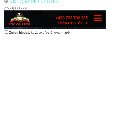
Web s objednávkou či nabídkou
prodej s sebou
Znovu hledat, když se přestěhoval mapě