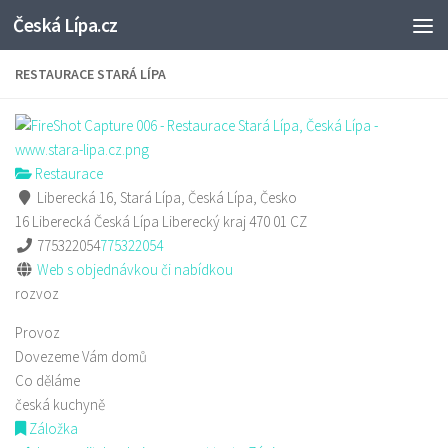
Česká Lípa.cz
Skip to content
RESTAURACE STARÁ LÍPA
Restaurace
Liberecká 16, Stará Lípa, Česká Lípa, Česko
16 Liberecká
Česká Lípa
Liberecký kraj
470 01
CZ
775322054
775322054
Web s objednávkou či nabídkou
rozvoz
Provoz
Dovezeme Vám domů
Co děláme
česká kuchyně
Záložka