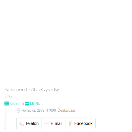
Pizza Lípa
Restaurace
Máchova 1788, Česká Lípa, Česko
723702385
723702385
Web s objednávkou či nabídkou
prodej s sebou a rozvoz
Zobrazeno 1 - 20 z 23 výsledky
«
1
2
»
Seznam
Mřížka