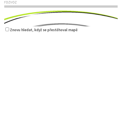
rozvoz
Znovu hledat, když se přestěhoval mapě
Šambhala
Restaurace
Zámecká 53, Česká Lípa, Česko
736711683
736711683
Web s objednávkou či nabídkou
prodej s sebou
Restaurace AUTOSALON