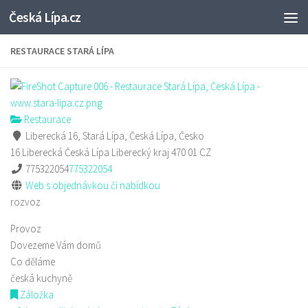
Česká Lípa.cz
Skip to content
RESTAURACE STARÁ LÍPA
Restaurace
Liberecká 16, Stará Lípa, Česká Lípa, Česko
16 Liberecká
Česká Lípa
Liberecký kraj
470 01
CZ
775322054
775322054
Web s objednávkou či nabídkou
rozvoz
Provoz
Dovezeme Vám domů
Co děláme
česká kuchyně
Záložka