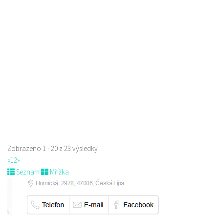
Kopeček - restaurace a penzion
Restaurace
5. Května 1403/72, Česká Lípa, Česko
775 518 303
775 518 303
Web s objednávkou či nabídkou
Zobrazeno 1 - 20 z 23 výsledky
«
1
2
»
Seznam
Mřížka