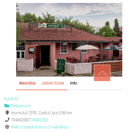
Nem Viet
Restaurace
Hrnčířská 2964, Česká Lípa, Česko
Web s objednávkou či nabídkou
Kantráč
Restaurace
Hornická 2978, Česká Lípa
0.96 km
704402063
704402063
Web s objednávkou či nabídkou