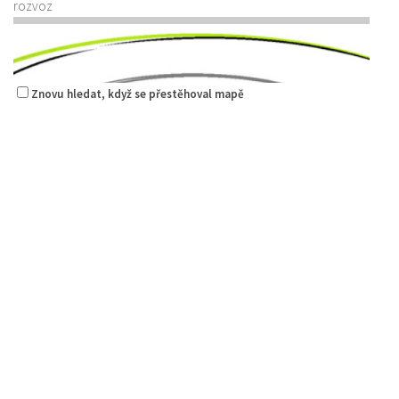
rozvoz
Znovu hledat, když se přestěhoval mapě
Kantráč
Restaurace
Hornická 2978, Česká Lípa
704402063
704402063
Web s objednávkou či nabídkou
rozvoz
Restaurace AUTOSALON