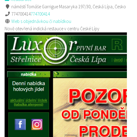
náměstí Tomáše Garrigue Masaryka 197/30, Česká Lípa, Česko
774700414
774700414
Web s objednávkou či nabídkou
Nově otevřená indická restauce v centru České Lípy