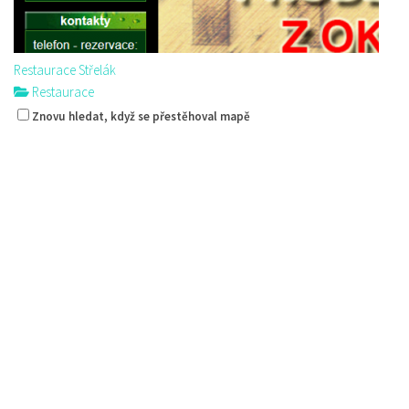
Restaurace Střelák
Restaurace
Roháče z Dubé 494, Česká Lípa, Česko
Znovu hledat, když se přestěhoval mapě
775434040
775434040
Web s objednávkou či nabídkou