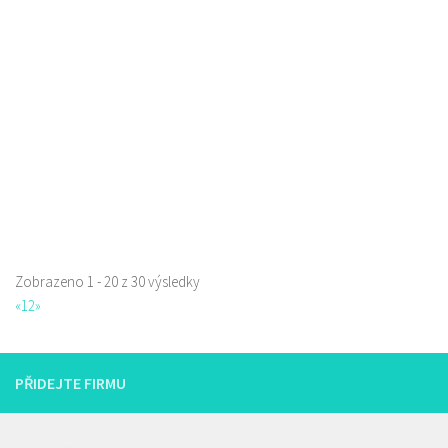
Restaurace
Česká 2725, Česká Lípa, Česko
1.08 km
723066779
723066779
Web s objednávkou či nabídkou
prodej s sebou a rozvoz
Zobrazeno 1 - 20 z 30 výsledky
«
1
2
»
PŘIDEJTE FIRMU
Istanbul kebab
Restaurace
Borská 3218, Česká Lípa, Česko