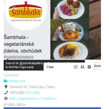
Šambhala
Restaurace
Zámecká 53, Česká Lípa, Česko
736711683
736711683
Web s objednávkou či nabídkou
prodej s sebou