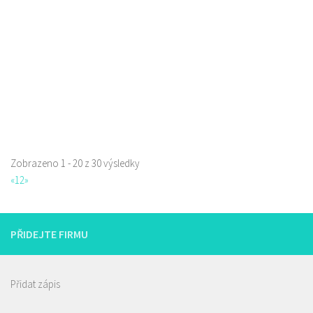
777850850
777850850
Web s objednávkou či nabídkou
prodej s sebou
Zobrazeno 1 - 20 z 30 výsledky
La pizzeria Genovese
«
1
2
»
Restaurace
Sokolská 261/26, Česká Lípa, Česko
731009385
731009385
PŘIDEJTE FIRMU
Web s objednávkou či nabídkou
prodej s sebou
Přidat zápis