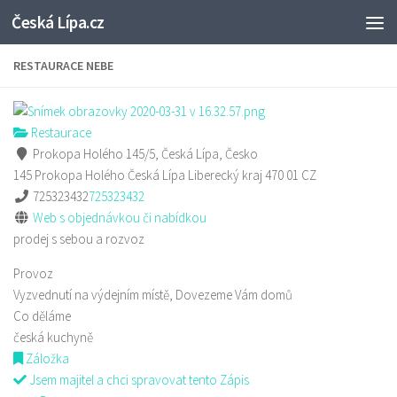
Česká Lípa.cz
Skip to content
RESTAURACE NEBE
Restaurace
Prokopa Holého 145/5, Česká Lípa, Česko
145 Prokopa Holého
Česká Lípa
Liberecký kraj
470 01
CZ
725323432
725323432
Web s objednávkou či nabídkou
prodej s sebou a rozvoz
Provoz
Vyzvednutí na výdejním místě, Dovezeme Vám domů
Co děláme
česká kuchyně
Záložka
Jsem majitel a chci spravovat tento Zápis