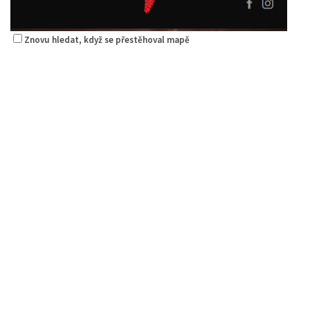
Znovu hledat, když se přestěhoval mapě
Pizza Diego
Restaurace
Na Nivách 3176, Česká Lípa, Česko
775667788
775667788
Web s objednávkou či nabídkou
rozvoz
Alex Kebab House
Restaurace
Jindřicha z Lipé 118, Česká Lípa, Česko
0.06 km