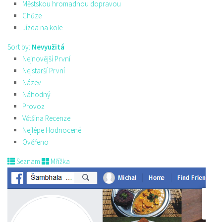
Městskou hromadnou dopravou
Chůze
Jízda na kole
Sort by:
Nevyužitá
Nejnovější První
Nejstarší První
Název
Náhodný
Provoz
Většina Recenze
Nejlépe Hodnocené
Ověřeno
Seznam
Mřížka