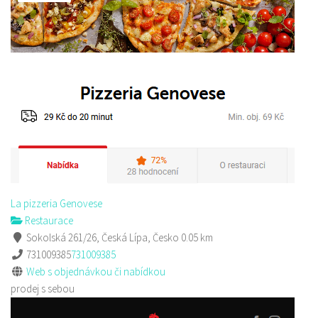
Sushi bar
Restaurace
Sokolská 264 Česká Lípa
606849413
606849413
Web s objednávkou či nabídkou
prodej s sebou
La pizzeria Genovese
Restaurace
Sokolská 261/26, Česká Lípa, Česko
0.05 km
731009385
731009385
Web s objednávkou či nabídkou
prodej s sebou