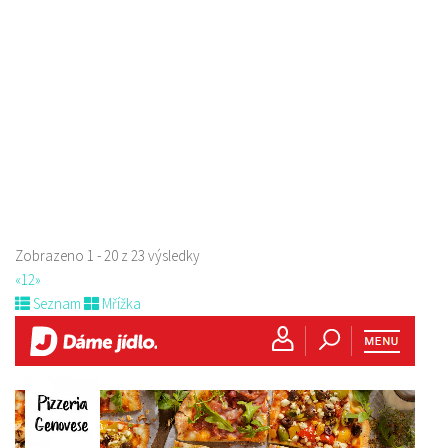
Paní Zdislavy 298/1, Česká Lípa, Česko
778529668
778529668
prodej s sebou
Zobrazeno 1 - 20 z 23 výsledky
«
1
2
»
Seznam
Mřížka