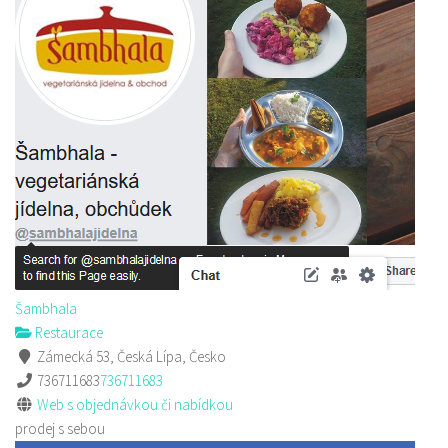
Šambhala
Restaurace
Zámecká 53, Česká Lípa, Česko
736711683
736711683
Web s objednávkou či nabídkou
prodej s sebou