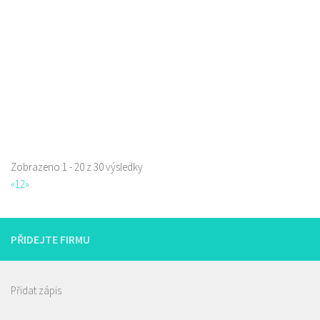
777850850
777850850
Web s objednávkou či nabídkou
prodej s sebou
Zobrazeno 1 - 20 z 30 výsledky
La pizzeria Genovese
«
1
2
»
Restaurace
Sokolská 261/26, Česká Lípa, Česko
731009385
731009385
PŘIDEJTE FIRMU
Web s objednávkou či nabídkou
prodej s sebou
Přidat zápis