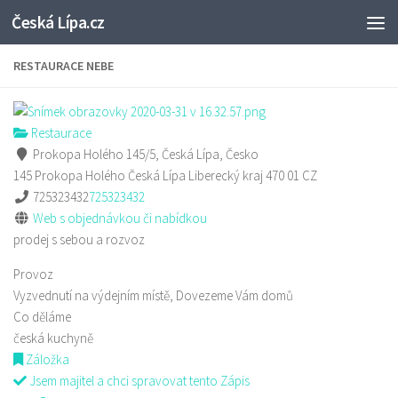
Česká Lípa.cz
Skip to content
RESTAURACE NEBE
Restaurace
Prokopa Holého 145/5, Česká Lípa, Česko
145 Prokopa Holého
Česká Lípa
Liberecký kraj
470 01
CZ
725323432
725323432
Web s objednávkou či nabídkou
prodej s sebou a rozvoz
Provoz
Vyzvednutí na výdejním místě, Dovezeme Vám domů
Co děláme
česká kuchyně
Záložka
Jsem majitel a chci spravovat tento Zápis