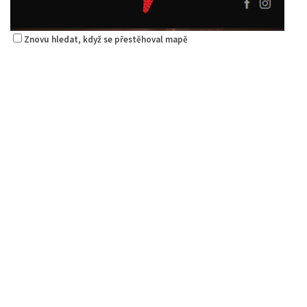
Znovu hledat, když se přestěhoval mapě
Pizza Diego
Restaurace
Na Nivách 3176, Česká Lípa, Česko
775667788
775667788
Web s objednávkou či nabídkou
rozvoz
Alex Kebab House
Restaurace
Jindřicha z Lipé 118, Česká Lípa, Česko
0.06 km