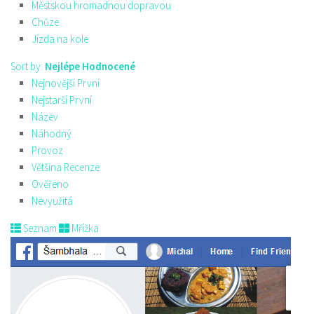
Městskou hromadnou dopravou
Chůze
Jízda na kole
Sort by:
Nejlépe Hodnocené
Nejnovější První
Nejstarší První
Název
Náhodný
Provoz
Většina Recenze
Ověřeno
Nevyužitá
Seznam
Mřížka